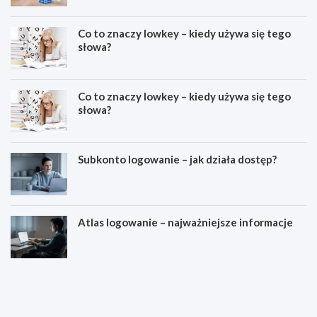
Co to znaczy lowkey – kiedy używa się tego
słowa?
Co to znaczy lowkey – kiedy używa się tego
słowa?
Subkonto logowanie – jak działa dostęp?
Atlas logowanie – najważniejsze informacje
E
D
s
l
t
a
e
c
t
z