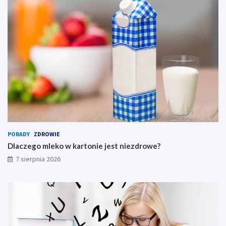
u
a
l
n
y
PORADY
ZDROWIE
Dlaczego mleko w kartonie jest niezdrowe?
7 sierpnia 2026