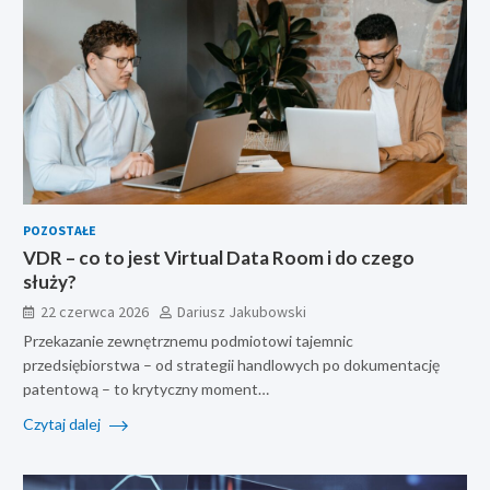
POZOSTAŁE
VDR – co to jest Virtual Data Room i do czego
służy?
22 czerwca 2026
Dariusz Jakubowski
Przekazanie zewnętrznemu podmiotowi tajemnic
przedsiębiorstwa – od strategii handlowych po dokumentację
patentową – to krytyczny moment…
Czytaj dalej