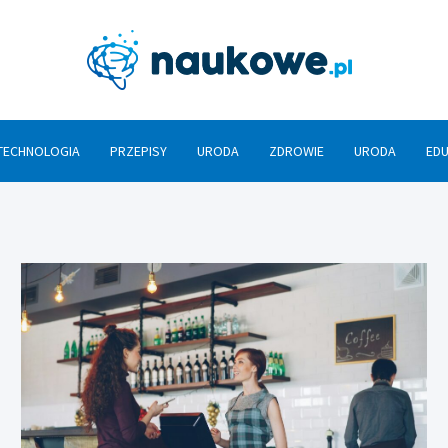
Nauko
TECHNOLOGIA
PRZEPISY
URODA
ZDROWIE
URODA
ED