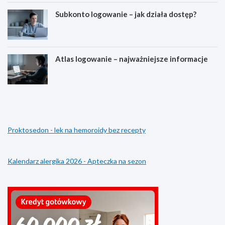
Subkonto logowanie – jak działa dostęp?
Atlas logowanie – najważniejsze informacje
E
D
s
l
t
a
e
c
t
z
Proktosedon - lek na hemoroidy bez recepty
y
e
k
g
a
o
p
m
Kalendarz alergika 2026 - Apteczka na sezon
r
l
o
e
f
k
i
o
l
w
u
k