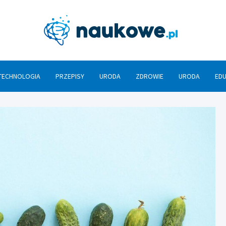
Nauko
TECHNOLOGIA
PRZEPISY
URODA
ZDROWIE
URODA
ED