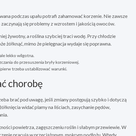
wana podczas upału potrafi zahamować korzenie. Nie zawsze
h zaczynają się problemy z wzrostem i jakością owoców.
ej żywotny, a roślina szybciej traci wodę. Przy chłodzie
że żółknąć, mimo że pielęgnacja wydaje się poprawna.
tale lekko wilgotna.
szczania do przesuszenia bryły korzeniowej.
ajpierw trzeba ustabilizować warunki.
ać chorobę
rzeba brać pod uwagę, jeśli zmiany postępują szybko i dotyczą
 żółknięcia widać plamy na liściach, zasychanie pędów,
nia.
ności powietrza, zagęszczeniu roślin i słabym przewiewie. W
 korzenie pracują w przeciążonym, mokrym podłożu. Wtedy