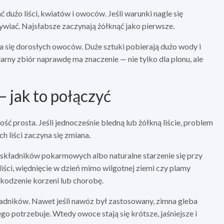
dużo liści, kwiatów i owoców. Jeśli warunki nagle się
żywiać. Najsłabsze zaczynają żółknąć jako pierwsze.
era się dorosłych owoców. Duże sztuki pobierają dużo wody i
arny zbiór naprawdę ma znaczenie — nie tylko dla plonu, ale
— jak to połączyć
ść prosta. Jeśli jednocześnie bledną lub żółkną liście, problem
h liści zaczyna się zmiana.
y składników pokarmowych albo naturalne starzenie się przy
ści, więdnięcie w dzień mimo wilgotnej ziemi czy plamy
kodzenie korzeni lub chorobę.
adników. Nawet jeśli nawóz był zastosowany, zimna gleba
ego potrzebuje. Wtedy owoce stają się krótsze, jaśniejsze i