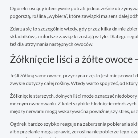
Ogórek rosnący intensywnie potrafi jednocześnie utrzymywać 
pogorszą, roślina „wybiera”, które zawiązki ma sens dalej od
Zdarza się to szczególnie wtedy, gdy przez kilka dni nie zbi
składników, a młodsze zawiązki zostają w tyle. Dlatego regul
też dla utrzymania następnych owoców.
Żółknięcie liści a żółte owoce 
Jeśli żółkną same owoce, przyczyna często jest miejscowa i do
zwykle dotyczy całej rośliny. Wtedy warto spojrzeć, od któryc
Żółknięcie starszych, dolnych liści może oznaczać niedobor
mocnym owocowaniu. Z kolei szybkie blednięcie młodszych li
między nerwami mogą wskazywać na poważniejszy stres, usz
Ogórek bardzo szybko reaguje na zaburzenia pobierania skł
albo przelanie mogą sprawić, że roślina nie pobierze tego, cz