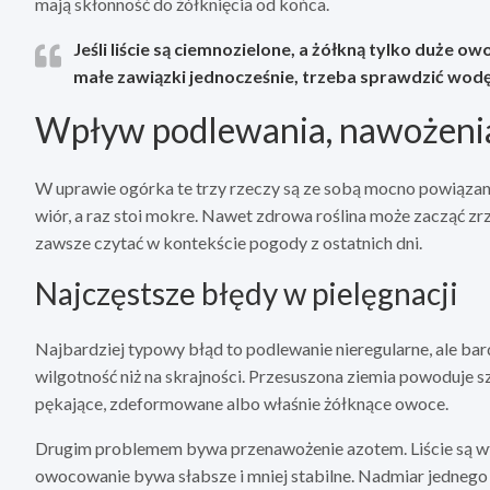
mają skłonność do żółknięcia od końca.
Jeśli
liście są ciemnozielone, a żółkną tylko duże ow
małe zawiązki jednocześnie
, trzeba sprawdzić wodę
Wpływ podlewania, nawożenia
W uprawie ogórka te trzy rzeczy są ze sobą mocno powiązane
wiór, a raz stoi mokre. Nawet zdrowa roślina może zacząć zr
zawsze czytać w kontekście pogody z ostatnich dni.
Najczęstsze błędy w pielęgnacji
Najbardziej typowy błąd to podlewanie nieregularne, ale bar
wilgotność niż na skrajności. Przesuszona ziemia powoduje 
pękające, zdeformowane albo właśnie żółknące owoce.
Drugim problemem bywa przenawożenie azotem. Liście są wted
owocowanie bywa słabsze i mniej stabilne. Nadmiar jednego 