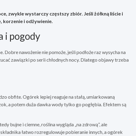
oce
, zwykle wystarczy częstszy zbiór. Jeśli
żółkną liście i
, korzenie i odżywienie.
 i pogody
. Dobre nawożenie nie pomoże, jeśli podłoże raz wysycha na
zucać zawiązki po serii chłodnych nocy. Dlatego objawy trzeba
dzo obfite. Ogórek lepiej reaguje na stałą, umiarkowaną
szok, a potem duża dawka wody tylko go pogłębia. Efektem są
y bujne i ciemne, roślina wygląda „na zdrową”, ale
składnika łatwo rozregulowuje pobieranie innych, a ogórek