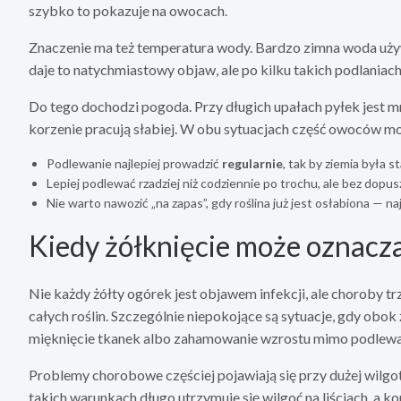
szybko to pokazuje na owocach.
Znaczenie ma też temperatura wody. Bardzo zimna woda uży
daje to natychmiastowy objaw, ale po kilku takich podlaniac
Do tego dochodzi pogoda. Przy długich upałach pyłek jest mni
korzenie pracują słabiej. W obu sytuacjach część owoców mo
Podlewanie najlepiej prowadzić
regularnie
, tak by ziemia była s
Lepiej podlewać rzadziej niż codziennie po trochu, ale bez dopu
Nie warto nawozić „na zapas”, gdy roślina już jest osłabiona — n
Kiedy żółknięcie może oznacz
Nie każdy żółty ogórek jest objawem infekcji, ale choroby t
całych roślin. Szczególnie niepokojące są sytuacje, gdy obok
mięknięcie tkanek albo zahamowanie wzrostu mimo podlewa
Problemy chorobowe częściej pojawiają się przy dużej wilgot
takich warunkach długo utrzymuje się wilgoć na liściach, a