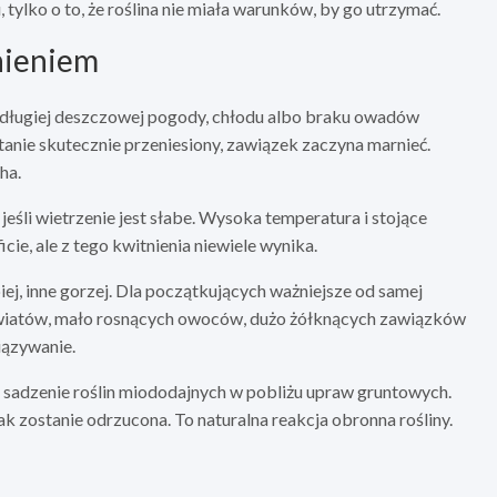
 tylko o to, że roślina nie miała warunków, by go utrzymać.
tnieniem
 długiej deszczowej pogody, chłodu albo braku owadów
stanie skutecznie przeniesiony, zawiązek zaczyna marnieć.
ha.
jeśli wietrzenie jest słabe. Wysoka temperatura i stojące
cie, ale z tego kwitnienia niewiele wynika.
j, inne gorzej. Dla początkujących ważniejsze od samej
wiatów, mało rosnących owoców, dużo żółknących zawiązków
iązywanie.
i sadzenie roślin miododajnych w pobliżu upraw gruntowych.
tak zostanie odrzucona. To naturalna reakcja obronna rośliny.