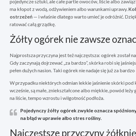
pojedyncze sztuki, ale całe partie owoców, liście albo zawiązki
ma kłopot z wodą, odżywieniem albo warunkami uprawy.
Kol
ostrzeżeń
— i właśnie dlatego warto umieć je odróżnić. Dzięk
ratować całą grządkę.
Żółty ogórek nie zawsze ozna
Najprostsza przyczyna jest też najczęstsza: ogórek został na 
Gdy zaczynają dojrzewać „za bardzo”, skórka robi się jaśniejs
pełen dużych nasion. Taki ogórek nie nadaje się już za bardzo 
W przypadku niektórych odmian lekkie jaśnienie skórki pod ko
wcześnie, są małe, zniekształcone albo miękkie, powód leży gd
na liście, tempo wzrostu i wilgotność podłoża.
Pojedynczy żółty ogórek
zwykle oznacza spóźniony
na błąd w uprawie albo stres rośliny.
Najczęstsze przyczyny żółkni