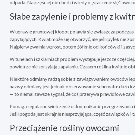
odpada. Najczęściej nie chodzi wtedy o „starzenie się” owocu,
Słabe zapylenie i problemy z kwi
W uprawie gruntowej kłopot pojawia się zwłaszcza podczas
zapylających. Kwiat może się otworzyć, ale jeśli pyłek nie zo
Najpierw zwalnia wzrost, potem żółknie od końcówki i zasyc
W tunelach i szklarniach problem występuje jeszcze częściej, 
powietrze nie sprzyjają zapylaniu. Czasem roślina kwitnie obfi
Niektóre odmiany radzą sobie z zawiązywaniem owoców lepie
nazwy odmiany jest jednak obserwowanie schematu: dużo k
— to niemal zawsze sygnał, że coś przerywa prawidłowe zaw
Pomaga regularne wietrzenie osłon, unikanie przegrzewania 
Jeśli pogoda jest skrajnie niesprzyjająca, część zawiązków i 
Przeciążenie rośliny owocami