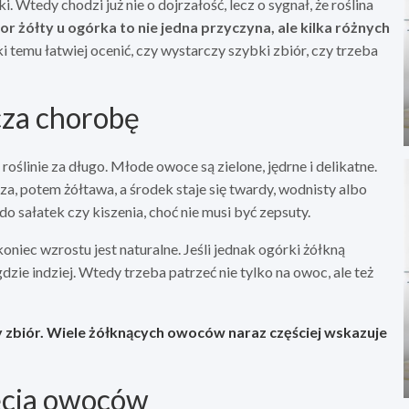
. Wtedy chodzi już nie o dojrzałość, lecz o sygnał, że roślina
or żółty u ogórka to nie jedna przyczyna, ale kilka różnych
i temu łatwiej ocenić, czy wystarczy szybki zbiór, czy trzeba
cza chorobę
roślinie za długo. Młode owoce są zielone, jędrne i delikatne.
za, potem żółtawa, a środek staje się twardy, wodnisty albo
do sałatek czy kiszenia, choć nie musi być zepsuty.
niec wzrostu jest naturalne. Jeśli jednak ogórki żółkną
zie indziej. Wtedy trzeba patrzeć nie tylko na owoc, ale też
 zbiór.
Wiele żółknących owoców naraz
częściej wskazuje
ęcia owoców