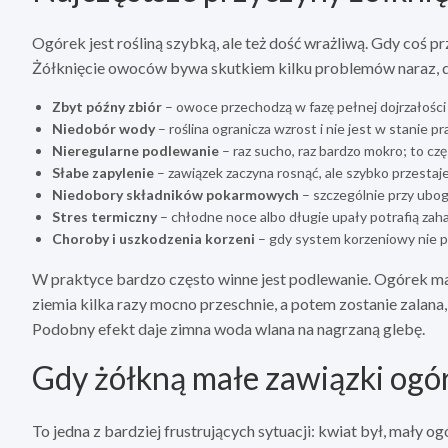
Ogórek jest rośliną szybką, ale też dość wrażliwą. Gdy coś 
Żółknięcie owoców bywa skutkiem kilku problemów naraz, d
Zbyt późny zbiór
– owoce przechodzą w fazę pełnej dojrzałości i
Niedobór wody
– roślina ogranicza wzrost i nie jest w stanie
Nieregularne podlewanie
– raz sucho, raz bardzo mokro; to czę
Słabe zapylenie
– zawiązek zaczyna rosnąć, ale szybko przestaje 
Niedobory składników pokarmowych
– szczególnie przy ubo
Stres termiczny
– chłodne noce albo długie upały potrafią zah
Choroby i uszkodzenia korzeni
– gdy system korzeniowy nie 
W praktyce bardzo często winne jest podlewanie. Ogórek ma p
ziemia kilka razy mocno przeschnie, a potem zostanie zalana
Podobny efekt daje zimna woda wlana na nagrzaną glebę.
Gdy żółkną małe zawiązki og
To jedna z bardziej frustrujących sytuacji: kwiat był, mały og