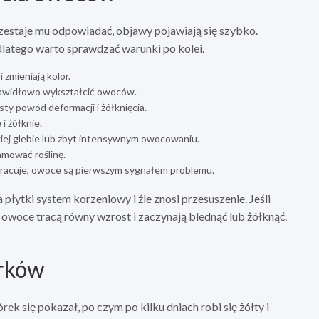
przestaje mu odpowiadać, objawy pojawiają się szybko.
latego warto sprawdzać warunki po kolei.
 zmieniają kolor.
 prawidłowo wykształcić owoców.
sty powód deformacji i żółknięcia.
i żółknie.
giej glebie lub zbyt intensywnym owocowaniu.
amować roślinę.
pracuje, owoce są pierwszym sygnałem problemu.
łytki system korzeniowy i źle znosi przesuszenie. Jeśli
, owoce tracą równy wzrost i zaczynają blednąć lub żółknąć.
órków
órek się pokazał, po czym po kilku dniach robi się żółty i