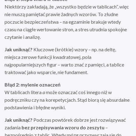
Niektórzy zakładają, że „wszystko będzie w tablicach”, więc
nie muszą pamiętać prawie żadnych wzorów. To złudne
poczucie bezpieczeństwa – na egzaminie brakuje wtedy
czasu na ciągłe wertowanie stron, a stres utrudnia spokojne
czytanie i analizę.
Jak uniknąć?
Kluczowe (krótkie) wzory – np. na deltę,
miejsca zerowe funkcji kwadratowej, pola
najpopularniejszych figur – warto znać z pamięci, a tablice
traktować jako wsparcie, nie fundament.
Błąd 2: mylenie oznaczeń
W tablicach litera
a
może oznaczać coś innego niż w
podręczniku czy na korepetycjach. Stąd biorą się absurdalne
podstawienia i błędne wyniki.
Jak uniknąć?
Podczas powtórek dobrze jest rozwiązywać
zadania
bez przepisywania wzoru do zeszytu
–
bezpośrednio z tablic. Wtedy mózg przyzwyczaja się do