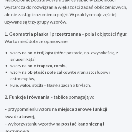
wystarcza do rozwiązania większości zadań obliczeniowych,
ale nie zastąpi rozumienia pojęć. W praktyce najczęściej
używane są trzy grupy wzorów.
1. Geometria płaska i przestrzenna
– pola i objętości figur.
Warto mieć dobrze opanowane:
wzory na
pole trójkąta
(różne postacie, np. z wysokością, z
sinusem kąta),
wzory na
pole trapezu, rombu
,
wzory na
objętość i pole całkowite
graniastosłupów i
ostrosłupów,
kule, walce, stożki – klasyka zadań o bryłach.
2. Funkcje i równania
– tablice pomagają w:
– przypomnieniu wzoru na
miejsca zerowe funkcji
kwadratowej
,
– wykorzystaniu wzorów na
postać kanoniczną i
iloczynową
,