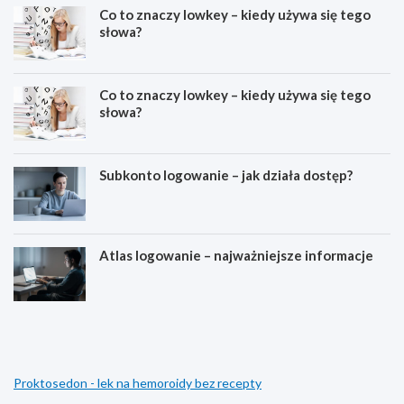
Co to znaczy lowkey – kiedy używa się tego
słowa?
Co to znaczy lowkey – kiedy używa się tego
słowa?
Subkonto logowanie – jak działa dostęp?
Atlas logowanie – najważniejsze informacje
E
D
s
l
t
a
e
c
t
z
Proktosedon - lek na hemoroidy bez recepty
y
e
k
g