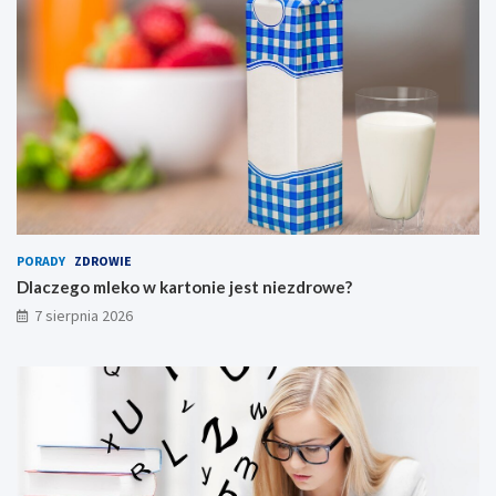
l
n
y
PORADY
ZDROWIE
Dlaczego mleko w kartonie jest niezdrowe?
7 sierpnia 2026