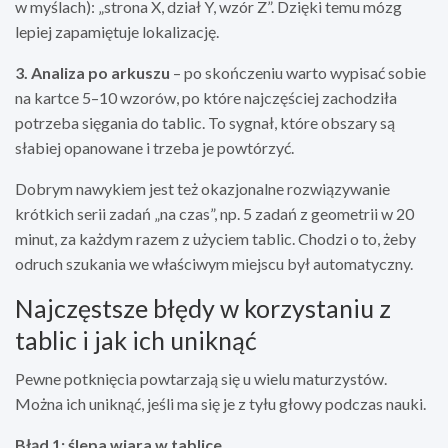
w myślach): „strona X, dział Y, wzór Z”. Dzięki temu mózg
lepiej zapamiętuje lokalizację.
3. Analiza po arkuszu
– po skończeniu warto wypisać sobie
na kartce 5–10 wzorów, po które najczęściej zachodziła
potrzeba sięgania do tablic. To sygnał, które obszary są
słabiej opanowane i trzeba je powtórzyć.
Dobrym nawykiem jest też okazjonalne rozwiązywanie
krótkich serii zadań „na czas”, np. 5 zadań z geometrii w 20
minut, za każdym razem z użyciem tablic. Chodzi o to, żeby
odruch szukania we właściwym miejscu był automatyczny.
Najczęstsze błędy w korzystaniu z
tablic i jak ich uniknąć
Pewne potknięcia powtarzają się u wielu maturzystów.
Można ich uniknąć, jeśli ma się je z tyłu głowy podczas nauki.
Błąd 1: ślepa wiara w tablice