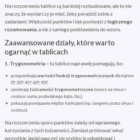
Na rozszerzeniu tablice są bardziej rozbudowane, ale to nie
znaczy, że wystarczy je mieć, żeby poradzić sobie z
zadaniami. Większość punktów i tak pochodzi z
logicznego
rozumowania
, a nie z samego podstawienia do wzoru.
Zaawansowane działy, które warto
ogarnąć w tablicach
1. Trygonometria
– tu tablice naprawdę pomagają, bo:
przypominają
wartości funkcji trygonometrycznych
dla kątów
0°, 30°, 45°, 60°, 90°,
zawierają
tożsamości trygonometryczne
(wzory na sinus i
cosinus sumy, podwójnego kąta, itp.),
pokazują powiązania między funkcjami (np. tangens przez sinus i
cosinus).
Na rozszerzeniu sporo punktów zależy od wprawnego
korzystania z tych tożsamości. Zamiast próbować wkuć
wszystkie, lepiej nauczyć się szybko je odnajdywać i