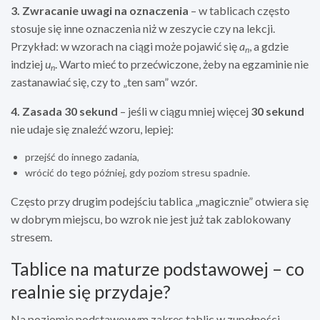
3. Zwracanie uwagi na oznaczenia
– w tablicach często
stosuje się inne oznaczenia niż w zeszycie czy na lekcji.
Przykład: w wzorach na ciągi może pojawić się
a
, a gdzie
n
indziej
u
. Warto mieć to przećwiczone, żeby na egzaminie nie
n
zastanawiać się, czy to „ten sam” wzór.
4. Zasada 30 sekund
– jeśli w ciągu mniej więcej
30 sekund
nie udaje się znaleźć wzoru, lepiej:
przejść do innego zadania,
wrócić do tego później, gdy poziom stresu spadnie.
Często przy drugim podejściu tablica „magicznie” otwiera się
w dobrym miejscu, bo wzrok nie jest już tak zablokowany
stresem.
Tablice na maturze podstawowej – co
realnie się przydaje?
Na poziomie podstawowym zakres tablic w zupełności