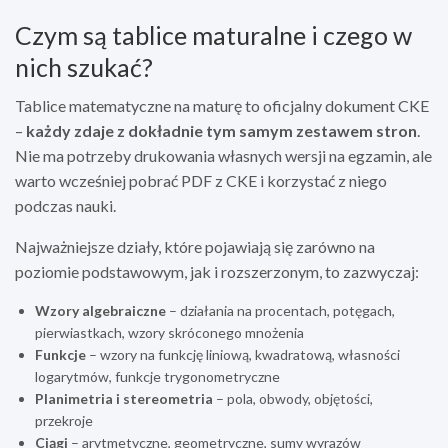
Czym są tablice maturalne i czego w
nich szukać?
Tablice matematyczne na maturę to oficjalny dokument CKE
–
każdy zdaje z dokładnie tym samym zestawem stron
.
Nie ma potrzeby drukowania własnych wersji na egzamin, ale
warto wcześniej pobrać PDF z CKE i korzystać z niego
podczas nauki.
Najważniejsze działy, które pojawiają się zarówno na
poziomie podstawowym, jak i rozszerzonym, to zazwyczaj:
Wzory algebraiczne
– działania na procentach, potęgach,
pierwiastkach, wzory skróconego mnożenia
Funkcje
– wzory na funkcję liniową, kwadratową, własności
logarytmów, funkcje trygonometryczne
Planimetria i stereometria
– pola, obwody, objętości,
przekroje
Ciągi
– arytmetyczne, geometryczne, sumy wyrazów