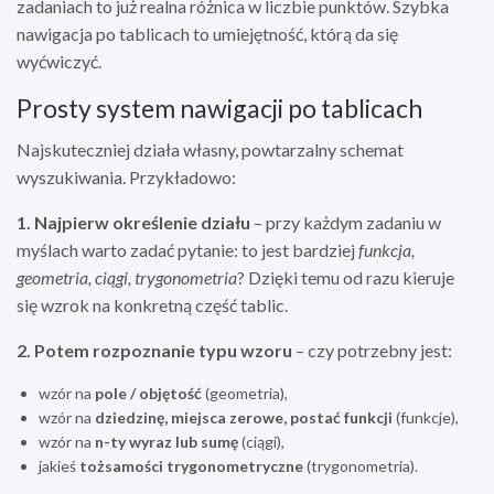
zadaniach to już realna różnica w liczbie punktów. Szybka
nawigacja po tablicach to umiejętność, którą da się
wyćwiczyć.
Prosty system nawigacji po tablicach
Najskuteczniej działa własny, powtarzalny schemat
wyszukiwania. Przykładowo:
1. Najpierw określenie działu
– przy każdym zadaniu w
myślach warto zadać pytanie: to jest bardziej
funkcja,
geometria, ciągi, trygonometria
? Dzięki temu od razu kieruje
się wzrok na konkretną część tablic.
2. Potem rozpoznanie typu wzoru
– czy potrzebny jest:
wzór na
pole / objętość
(geometria),
wzór na
dziedzinę, miejsca zerowe, postać funkcji
(funkcje),
wzór na
n-ty wyraz lub sumę
(ciągi),
jakieś
tożsamości trygonometryczne
(trygonometria).