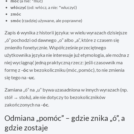
móc
(a nie: *muc)
włóczyć
(od: włócz, a nie: *wluczyć)
zmóc
smóc
(rzadziej używane, ale poprawne)
Zapis
ó
wynika z historii języka: w wielu wyrazach dzisiejsze
„ó” pochodzi od dawnego „o” albo „a”, które z czasem się
zmieniło fonetycznie. Współcześnie przeciętnego
użytkownika języka nie interesuje już etymologia, ale można z
niej wyciągnąć jedną praktyczną rzecz: jeśli czasownik ma
formę z
-óc
w bezokoliczniku (móc, pomóc), to nie zmienia
się tego na
-uc
.
Zamiana „ó” na „u” bywa uzasadniona w innych wyrazach (np.
stół → stołu), ale nie dotyczy to bezokoliczników
zakończonych na
-óc
.
Odmiana „pomóc” – gdzie znika „ó”, a
gdzie zostaje