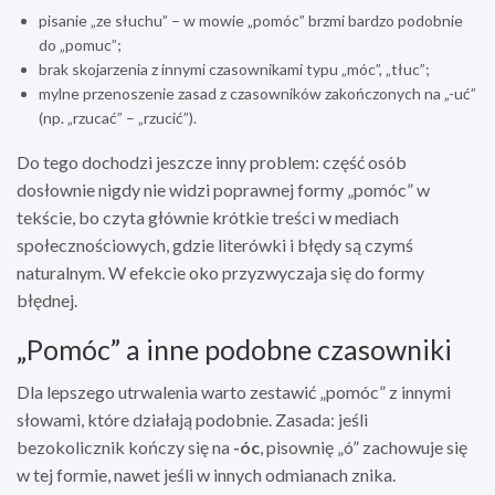
pisanie „ze słuchu” – w mowie „pomóc” brzmi bardzo podobnie
do „pomuc”;
brak skojarzenia z innymi czasownikami typu „móc”, „tłuc”;
mylne przenoszenie zasad z czasowników zakończonych na „-uć”
(np. „rzucać” – „rzucić”).
Do tego dochodzi jeszcze inny problem: część osób
dosłownie nigdy nie widzi poprawnej formy „pomóc” w
tekście, bo czyta głównie krótkie treści w mediach
społecznościowych, gdzie literówki i błędy są czymś
naturalnym. W efekcie oko przyzwyczaja się do formy
błędnej.
„Pomóc” a inne podobne czasowniki
Dla lepszego utrwalenia warto zestawić „pomóc” z innymi
słowami, które działają podobnie. Zasada: jeśli
bezokolicznik kończy się na
-óc
, pisownię „ó” zachowuje się
w tej formie, nawet jeśli w innych odmianach znika.