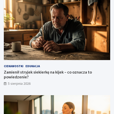
i
e
?
CIEKAWOSTKI
EDUKACJA
Zamienił stryjek siekierkę na kijek – co oznacza to
powiedzenie?
5 sierpnia 2026