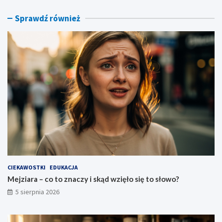
ł
j
o
e
Sprawdź również
s
k
i
–
ę
c
t
o
o
o
s
z
ł
n
o
a
w
c
o
z
?
a
t
o
p
o
w
CIEKAWOSTKI
EDUKACJA
i
Mejziara – co to znaczy i skąd wzięło się to słowo?
e
5 sierpnia 2026
d
z
e
n