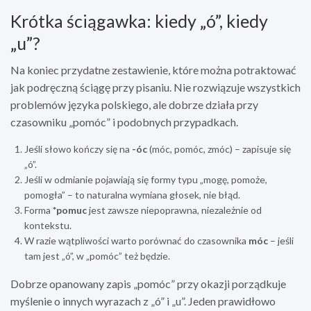
Krótka ściągawka: kiedy „ó”, kiedy
„u”?
Na koniec przydatne zestawienie, które można potraktować
jak podręczną ściągę przy pisaniu. Nie rozwiązuje wszystkich
problemów języka polskiego, ale dobrze działa przy
czasowniku „pomóc” i podobnych przypadkach.
Jeśli słowo kończy się na
-óc
(móc, pomóc, zmóc) – zapisuje się
„ó”.
Jeśli w odmianie pojawiają się formy typu „mogę, pomoże,
pomogła” – to naturalna wymiana głosek, nie błąd.
Forma
*pomuc
jest zawsze niepoprawna, niezależnie od
kontekstu.
W razie wątpliwości warto porównać do czasownika
móc
– jeśli
tam jest „ó”, w „pomóc” też będzie.
Dobrze opanowany zapis „pomóc” przy okazji porządkuje
myślenie o innych wyrazach z „ó” i „u”. Jeden prawidłowo