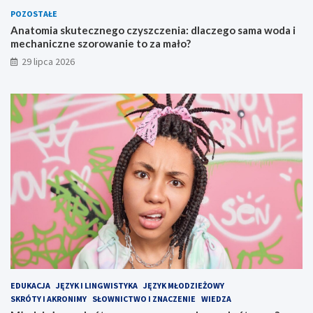
POZOSTAŁE
Anatomia skutecznego czyszczenia: dlaczego sama woda i
mechaniczne szorowanie to za mało?
29 lipca 2026
EDUKACJA
JĘZYK I LINGWISTYKA
JĘZYK MŁODZIEŻOWY
SKRÓTY I AKRONIMY
SŁOWNICTWO I ZNACZENIE
WIEDZA