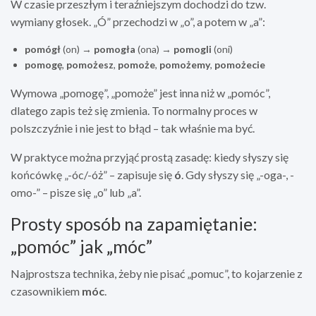
W czasie przeszłym i teraźniejszym dochodzi do tzw.
wymiany głosek. „Ó” przechodzi w „o”, a potem w „a”:
pomógł
(on) →
pomogła
(ona) →
pomogli
(oni)
pomogę
,
pomożesz
,
pomoże
,
pomożemy
,
pomożecie
Wymowa „pomogę”, „pomoże” jest inna niż w „pomóc”,
dlatego zapis też się zmienia. To normalny proces w
polszczyźnie i nie jest to błąd – tak właśnie ma być.
W praktyce można przyjąć prostą zasadę: kiedy słyszy się
końcówkę „-óc/-óż” – zapisuje się
ó
. Gdy słyszy się „-oga-, -
omo-” – pisze się „o” lub „a”.
Prosty sposób na zapamiętanie:
„pomóc” jak „móc”
Najprostsza technika, żeby nie pisać „pomuc”, to kojarzenie z
czasownikiem
móc
.