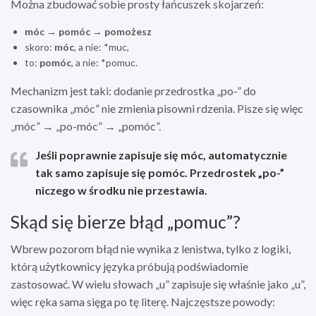
Można zbudować sobie prosty łańcuszek skojarzeń:
móc
→
pomóc
→
pomożesz
skoro:
móc
, a nie: *muc,
to:
pomóc
, a nie: *pomuc.
Mechanizm jest taki: dodanie przedrostka „po-” do
czasownika „móc” nie zmienia pisowni rdzenia. Pisze się więc
„móc” → „po-móc” → „pomóc”.
Jeśli poprawnie zapisuje się
móc
, automatycznie
tak samo zapisuje się
pomóc
. Przedrostek „po-”
niczego w środku nie przestawia.
Skąd się bierze błąd „pomuc”?
Wbrew pozorom błąd nie wynika z lenistwa, tylko z logiki,
którą użytkownicy języka próbują podświadomie
zastosować. W wielu słowach „u” zapisuje się właśnie jako „u”,
więc ręka sama sięga po tę literę. Najczęstsze powody: