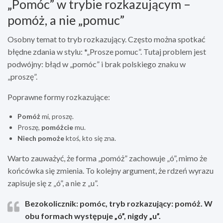
„Pomóc” w trybie rozkazującym –
pomóż, a nie „pomuc”
Osobny temat to tryb rozkazujący. Często można spotkać
błędne zdania w stylu: *„Prosze pomuc”. Tutaj problem jest
podwójny: błąd w „pomóc” i brak polskiego znaku w
„proszę”.
Poprawne formy rozkazujące:
Pomóż
mi, proszę.
Proszę,
pomóżcie
mu.
Niech pomoże
ktoś, kto się zna.
Warto zauważyć, że forma „pomóż” zachowuje „ó”, mimo że
końcówka się zmienia. To kolejny argument, że rdzeń wyrazu
zapisuje się z „ó”, a nie z „u”.
Bezokolicznik:
pomóc
, tryb rozkazujący:
pomóż
. W
obu formach występuje „ó”, nigdy „u”.