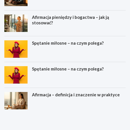
Afirmacja pieniędzy i bogactwa – jak ją
stosować?
Spętanie miłosne – na czym polega?
Spętanie miłosne – na czym polega?
Afirmacja – definicja i znaczenie w praktyce
M
Z
e
a
j
m
z
i