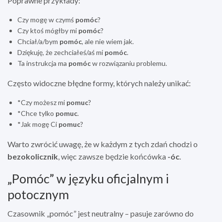
Poprawne przykłady:
Czy mogę w czymś
pomóc
?
Czy ktoś mógłby mi
pomóc
?
Chciał/a/bym
pomóc
, ale nie wiem jak.
Dziękuję, że zechciałeś/aś mi
pomóc
.
Ta instrukcja ma
pomóc
w rozwiązaniu problemu.
Często widoczne błędne formy, których należy unikać:
*Czy możesz mi
pomuc
?
*Chce tylko
pomuc
.
*Jak mogę Ci
pomuc
?
Warto zwrócić uwagę, że w każdym z tych zdań chodzi o
bezokolicznik
, więc zawsze będzie końcówka
-óc
.
„Pomóc” w języku oficjalnym i
potocznym
Czasownik „pomóc” jest neutralny – pasuje zarówno do