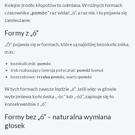
Kolejne źródło kłopotów to odmiana. W różnych formach
czasownika „
pomóc
” raz widać „ó”, a raz nie. I tu pojawia się
zamieszanie.
Formy z „ó”
„Ó” pojawia się w formach, które są najbliżej bezokolicznika,
m.in.:
bezokolicznik:
pomóc
tryb rozkazujący (wersja potoczna):
pomóż
komuś
bezosobowe:
trzeba pomóc
, warto
pomóc
W tych formach zawsze będzie „ó”. Jeśli więc w głowie
wybrzmiewa końcówka „-óc” lub „-óż”, zapisuje się to
konsekwentnie z „ó”.
Formy bez „ó” – naturalna wymiana
głosek