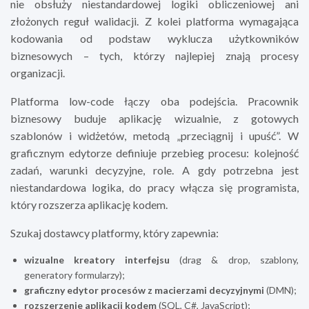
nie obsłuży niestandardowej logiki obliczeniowej ani
złożonych reguł walidacji. Z kolei platforma wymagająca
kodowania od podstaw wyklucza użytkowników
biznesowych – tych, którzy najlepiej znają procesy
organizacji.
Platforma low-code łączy oba podejścia. Pracownik
biznesowy buduje aplikację wizualnie, z gotowych
szablonów i widżetów, metodą „przeciągnij i upuść”. W
graficznym edytorze definiuje przebieg procesu: kolejność
zadań, warunki decyzyjne, role. A gdy potrzebna jest
niestandardowa logika, do pracy włącza się programista,
który rozszerza aplikację kodem.
Szukaj dostawcy platformy, który zapewnia:
wizualne kreatory interfejsu
(drag & drop, szablony,
generatory formularzy);
graficzny edytor procesów z macierzami decyzyjnymi
(DMN);
rozszerzenie aplikacji kodem
(SQL, C#, JavaScript);