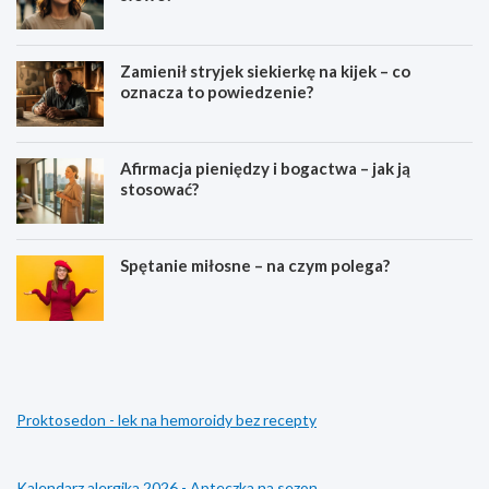
Zamienił stryjek siekierkę na kijek – co
oznacza to powiedzenie?
Afirmacja pieniędzy i bogactwa – jak ją
stosować?
Spętanie miłosne – na czym polega?
C
C
o
o
o
o
z
z
n
n
Proktosedon - lek na hemoroidy bez recepty
a
a
c
c
z
z
a
a
Kalendarz alergika 2026 - Apteczka na sezon