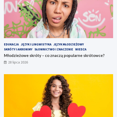
EDUKACJA
JĘZYK I LINGWISTYKA
JĘZYK MŁODZIEŻOWY
SKRÓTY I AKRONIMY
SŁOWNICTWO I ZNACZENIE
WIEDZA
Młodzieżowe skróty – co znaczą popularne skrótowce?
28 lipca 2026