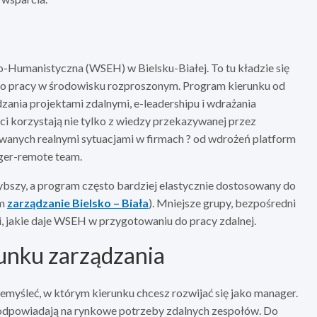
Humanistyczna (WSEH) w Bielsku-Białej. To tu kładzie się
o pracy w środowisku rozproszonym. Program kierunku od
zania projektami zdalnymi, e-leadershipu i wdrażania
ci korzystają nie tylko z wiedzy przekazywanej przez
wanych realnymi sytuacjami w firmach ? od wdrożeń platform
ger-remote team.
zybszy, a program często bardziej elastycznie dostosowany do
em
zarządzanie Bielsko – Biała
). Mniejsze grupy, bezpośredni
i, jakie daje WSEH w przygotowaniu do pracy zdalnej.
runku zarządzania
zemyśleć, w którym kierunku chcesz rozwijać się jako manager.
e odpowiadają na rynkowe potrzeby zdalnych zespołów. Do