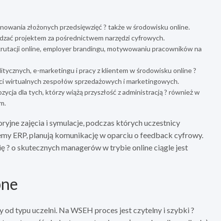
ynowania złożonych przedsięwzięć ? także w środowisku online.
ządzać projektem za pośrednictwem narzędzi cyfrowych.
ekrutacji online, employer brandingu, motywowaniu pracowników na
tycznych, e-marketingu i pracy z klientem w środowisku online ?
ci wirtualnych zespołów sprzedażowych i marketingowych.
ycja dla tych, którzy wiążą przyszłość z administracją ? również w
m.
toryjne zajęcia i symulacje, podczas których uczestnicy
temy ERP, planują komunikację w oparciu o feedback cyfrowy.
ę ? o skutecznych managerów w trybie online ciągle jest
pne
y od typu uczelni. Na WSEH proces jest czytelny i szybki ?