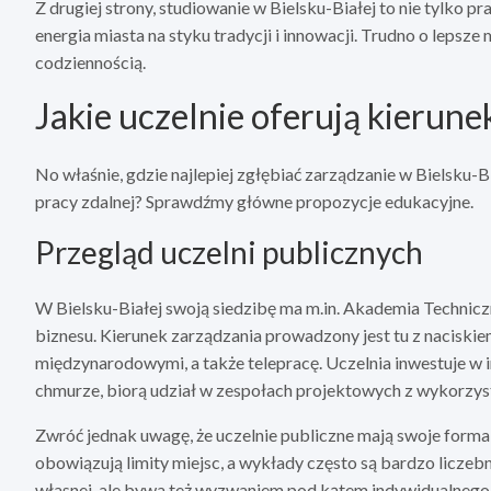
Z drugiej strony, studiowanie w Bielsku-Białej to nie tylko pr
energia miasta na styku tradycji i innowacji. Trudno o lepsze
codziennością.
Jakie uczelnie oferują kierune
No właśnie, gdzie najlepiej zgłębiać zarządzanie w Bielsku
pracy zdalnej? Sprawdźmy główne propozycje edukacyjne.
Przegląd uczelni publicznych
W Bielsku-Białej swoją siedzibę ma m.in. Akademia Technicz
biznesu. Kierunek zarządzania prowadzony jest tu z naciski
międzynarodowymi, a także telepracę. Uczelnia inwestuje w i
chmurze, biorą udział w zespołach projektowych z wykorzys
Zwróć jednak uwagę, że uczelnie publiczne mają swoje formal
obowiązują limity miejsc, a wykłady często są bardzo liczeb
własnej, ale bywa też wyzwaniem pod kątem indywidualnego