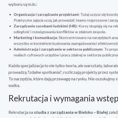
wyboru są m.in.:
Organizacja i zarządzanie projektami:
Tutaj uczysz się koord
Praktyczne zajęcia uczą, jak prowadzić teamy rozproszone i zar
Zarządzanie zasobami ludzkimi (HR):
Kursy skupiają się na r
odległość i rozwiązywaniu konfliktów w zdalnym zespole.
Marketing i komunikacja:
Skoncentrowany na narzędziach anali
wszystko w kontekście budowania zaangażowania i efektywnoś
Administracja i zarządzanie w sektorze publicznym:
To propoz
realiach cyfrowych urzędów i pracy zdalnej w sektorze publiczny
Każda specjalizacja to nie tylko teoria, ale warsztaty, labora
prowadzą ?zdalne spotkania?, rozliczają projekty przez sys
To narzędzia, które dają przewagę na rynku. Nie oszukujmy si
walka.
Rekrutacja i wymagania wstę
Rekrutacja na
studia z zarządzania w Bielsku – Białej
zależ