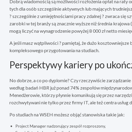
Dobrą wiadomością są możliwości rozłożenia opłat na raty 
tych dla osób szczególnie aktywnych lub mających trudniejsz
? szczególnie z umiejętnościami pracy zdalnej ? zwraca się
zarobki w tej branży są znacznie wyższe niż średnia krajowa
mogą liczyć na wynagrodzenie powyżej 8 000 zł netto miesięcz
A jeśli masz wątpliwości ? pamiętaj, że dużo kosztowniejsze
kompleksowego przygotowania na studiach.
Perspektywy kariery po ukońc
No dobrze, a co po dyplomie? Czy rzeczywiście zarządzanie o
według badań HBR już ponad 74% zespołów międzynarodow
Menedżerowie, którzy płynnie komunikują się przez narzędzi
rozchwytywani nie tylko przez firmy IT, ale też centra usług
Po studiach na WSEH możesz objąć stanowiska takie jak:
Project Manager nadzorujący zespół rozproszony,