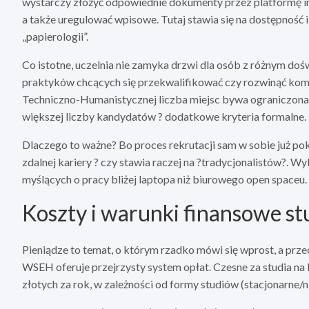
wystarczy złożyć odpowiednie dokumenty przez platformę int
a także uregulować wpisowe. Tutaj stawia się na dostępność i
„papierologii”.
Co istotne, uczelnia nie zamyka drzwi dla osób z różnym do
praktyków chcących się przekwalifikować czy rozwinąć kom
Techniczno-Humanistycznej liczba miejsc bywa ograniczona, a
większej liczby kandydatów ? dodatkowe kryteria formalne.
Dlaczego to ważne? Bo proces rekrutacji sam w sobie już pok
zdalnej kariery ? czy stawia raczej na ?tradycjonalistów?. W
myślących o pracy bliżej laptopa niż biurowego open spaceu.
Koszty i warunki finansowe s
Pieniądze to temat, o którym rzadko mówi się wprost, a przec
WSEH oferuje przejrzysty system opłat. Czesne za studia na k
złotych za rok, w zależności od formy studiów (stacjonarne/n