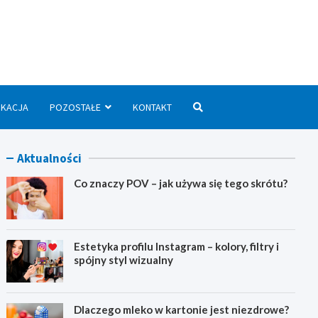
we.pl
UKACJA
POZOSTAŁE
KONTAKT
Aktualności
Co znaczy POV – jak używa się tego skrótu?
Estetyka profilu Instagram – kolory, filtry i
spójny styl wizualny
Dlaczego mleko w kartonie jest niezdrowe?