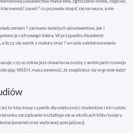
ernetową (świadectwo maturalne, zgłoszenie online, zdjęcie),
 klarowność zasad ? co pozwala skupić się na nauce, a nie
świadczeniem ? zarówno świeżych absolwentów, jak i
petencje cyfrowego lidera. W przypadku Akademii
 liczy się wynik z matury oraz ? w razie zainteresowania
azuje, czy uczelnia jest otwarta na osoby z ambicjami rozwoju
ybierając WSEH, masz pewność, że znajdziesz się w gronie ludzi
tudiów
ież to kluczowy czynnik dla większości studentów i ich rodzin.
ierunku zarządzanie kształtuje się w okolicach kilku tysięcy
iestacjonarne) oraz wybranej specjalizacji.