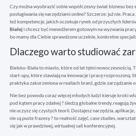
Czy można wyobrazić sobie współczesny świat biznesu bez el
posługiwania się narzędziami online? Szczerze: już nie. Prac
też kompetencje, jakich oczekuje rynek od przyszłych liderów.
Białej
i chcesz być menedżerem gotowym na wyzwania pracy 
bo mamy dla Ciebie sprawdzone uczelnie, konkretne specjaliz
Dlaczego warto studiować zar
Bielsko-Biała to miasto, które od lat tętni nowoczesnością. T
start-upy, które stawiają na innowacje i pracę rozproszoną. S
praktyka zakorzeniona w realiach branż, gdzie zarządzanie on
Nie bez powodu coraz więcej młodych ludzi kieruje kroki wła
pod kątem pracy zdalnej ? śledzą globalne trendy, reagują ży
nie uczysz się czystych teorii. Dostajesz narzędzia, aplikacj
nie są puste frazesy ? to realność zajęć, case studies, wars
się jak w prawdziwej, wirtualnej sali konferencyjnej.