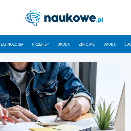
Nauko
TECHNOLOGIA
PRZEPISY
URODA
ZDROWIE
URODA
ED