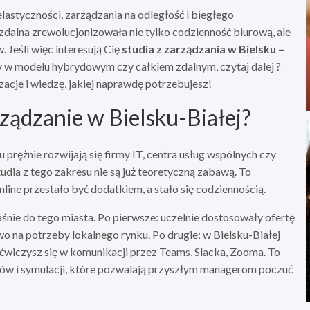
astyczności, zarządzania na odległość i biegłego
a zdalna zrewolucjonizowała nie tylko codzienność biurową, ale
 Jeśli więc interesują Cię
studia z zarządzania w Bielsku –
w modelu hybrydowym czy całkiem zdalnym, czytaj dalej ?
acje i wiedzę, jakiej naprawdę potrzebujesz!
ządzanie w Bielsku-Białej?
u prężnie rozwijają się firmy IT, centra usług wspólnych czy
tudia z tego zakresu nie są już teoretyczną zabawą. To
line przestało być dodatkiem, a stało się codziennością.
śnie do tego miasta. Po pierwsze: uczelnie dostosowały ofertę
wo na potrzeby lokalnego rynku. Po drugie: w Bielsku-Białej
e, ćwiczysz się w komunikacji przez Teams, Slacka, Zooma. To
ztatów i symulacji, które pozwalają przyszłym managerom poczuć