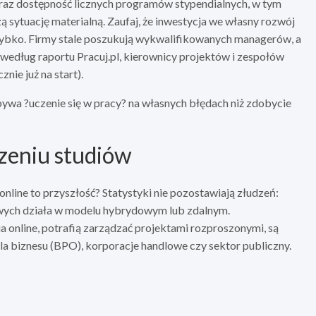
oraz dostępność licznych programów stypendialnych, w tym
ą sytuację materialną. Zaufaj, że inwestycja we własny rozwój
 szybko. Firmy stale poszukują wykwalifikowanych managerów, a
 (według raportu Pracuj.pl, kierownicy projektów i zespołów
nie już na start).
 bywa ?uczenie się w pracy? na własnych błędach niż zdobycie
zeniu studiów
nline to przyszłość? Statystyki nie pozostawiają złudzeń:
ych działa w modelu hybrydowym lub zdalnym.
a online, potrafią zarządzać projektami rozproszonymi, są
 dla biznesu (BPO), korporacje handlowe czy sektor publiczny.