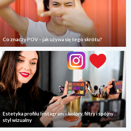
Co znaczy POV – jak używa się tego skrótu?
Estetyka profilu Instagram – kolory, filtry i spójny
styl wizualny