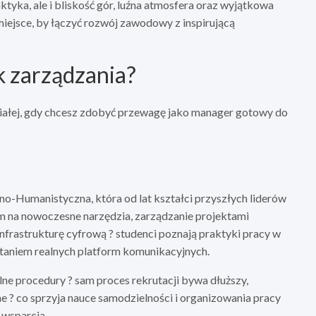
aktyka, ale i bliskość gór, luźna atmosfera oraz wyjątkowa
 miejsce, by łączyć rozwój zawodowy z inspirującą
k zarządzania?
-Białej, gdy chcesz zdobyć przewagę jako manager gotowy do
no-Humanistyczna, która od lat kształci przyszłych liderów
em na nowoczesne narzędzia, zarządzanie projektami
nfrastrukturę cyfrową ? studenci poznają praktyki pracy w
taniem realnych platform komunikacyjnych.
ne procedury ? sam proces rekrutacji bywa dłuższy,
ne ? co sprzyja nauce samodzielności i organizowania pracy
 wsparcia.