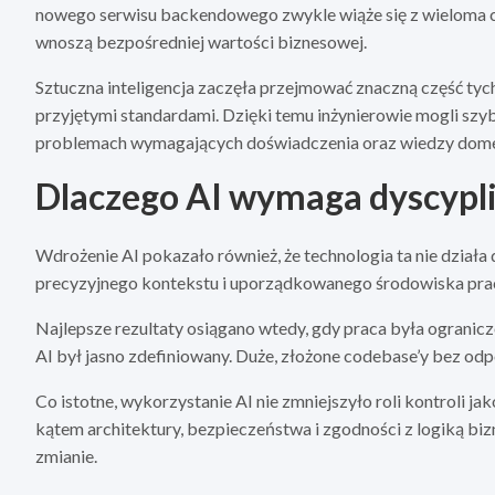
nowego serwisu backendowego zwykle wiąże się z wieloma c
wnoszą bezpośredniej wartości biznesowej.
Sztuczna inteligencja zaczęła przejmować znaczną część tych
przyjętymi standardami. Dzięki temu inżynierowie mogli szybci
problemach wymagających doświadczenia oraz wiedzy dom
Dlaczego AI wymaga dyscypl
Wdrożenie AI pokazało również, że technologia ta nie działa 
precyzyjnego kontekstu i uporządkowanego środowiska pra
Najlepsze rezultaty osiągano wtedy, gdy praca była ogranic
AI był jasno zdefiniowany. Duże, złożone codebase’y bez od
Co istotne, wykorzystanie AI nie zmniejszyło roli kontroli j
kątem architektury, bezpieczeństwa i zgodności z logiką bi
zmianie.