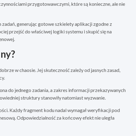
zynnościami przygotowawczymi, które są konieczne, ale nie
 zadań, generując gotowe szkielety aplikacji zgodne z
ej przejść do właściwej logiki systemu i skupić się na
enowej.
iny?
dobrze w chaosie. Jej skuteczność zależy od jasnych zasad,
cy.
zona do jednego zadania, a zakres informacji przekazywanych
powiedniej struktury stanowiły natomiast wyzwanie.
akości. Każdy fragment kodu nadal wymagał weryfikacji pod
znesową. Odpowiedzialność za końcowy efekt nie uległa