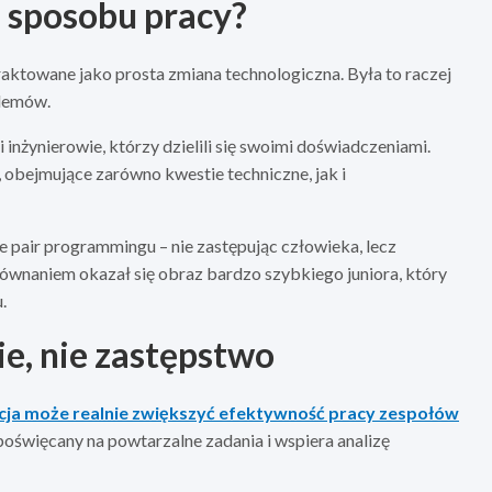
 sposobu pracy?
raktowane jako prosta zmiana technologiczna. Była to raczej
blemów.
nżynierowie, którzy dzielili się swoimi doświadczeniami.
obejmujące zarówno kwestie techniczne, jak i
e pair programmingu – nie zastępując człowieka, lecz
ównaniem okazał się obraz bardzo szybkiego juniora, który
.
ie, nie zastępstwo
ncja może realnie zwiększyć efektywność pracy zespołów
poświęcany na powtarzalne zadania i wspiera analizę