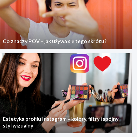
Co znaczy POV – jak używa się tego skrótu?
Estetyka profilu Instagram – kolory, filtry i spójny
styl wizualny