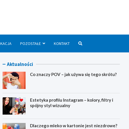
we.pl
UKACJA
POZOSTAŁE
KONTAKT
Aktualności
Co znaczy POV – jak używa się tego skrótu?
Estetyka profilu Instagram – kolory, filtry i
spójny styl wizualny
Dlaczego mleko w kartonie jest niezdrowe?