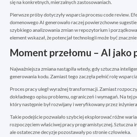
się na konkretnych, mierzalnych zastosowaniach.
Pierwsze próby dotyczyły wsparcia procesu code review. Ef
domenowego AI generowało raczej powierzchowne sugestie. Je
szybkiego analizowania zmian w repozytorium i porządkowani
element wskazał, że potencjał technologii może być znacznie
Moment przełomu – AI jako p
Najważniejsza zmiana nastąpiła wtedy, gdy sztuczna intelige
generowania kodu. Zamiast tego zaczęła pełnić rolę wsparci
Proces pracy uległ wyraźnej transformacji. Zamiast rozpoczy
dokładnego opisu problemu, ograniczeń i wymagań. Na tej 
który następnie był rozwijany i weryfikowany przez inżyniera
Takie podejście pozwalało szybciej eksplorować różne warian
rozpoczęciem właściwej pracy programistycznej. Sztuczna in
ale ostateczne decyzje pozostawały po stronie człowieka.