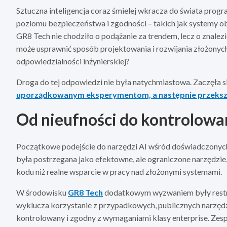
Sztuczna inteligencja coraz śmielej wkracza do świata pr
poziomu bezpieczeństwa i zgodności – takich jak systemy ob
GR8 Tech nie chodziło o podążanie za trendem, lecz o znalez
może usprawnić sposób projektowania i rozwijania złożonych 
odpowiedzialności inżynierskiej?
Droga do tej odpowiedzi nie była natychmiastowa. Zaczęła s
uporządkowanym eksperymentom, a następnie przekszta
Od nieufności do kontrolow
Początkowe podejście do narzędzi AI wśród doświadczonych 
była postrzegana jako efektowne, ale ograniczone narzędzi
kodu niż realne wsparcie w pracy nad złożonymi systemami.
W środowisku
GR8 Tech
dodatkowym wyzwaniem były restr
wyklucza korzystanie z przypadkowych, publicznych narzędz
kontrolowany i zgodny z wymaganiami klasy enterprise. Zesp