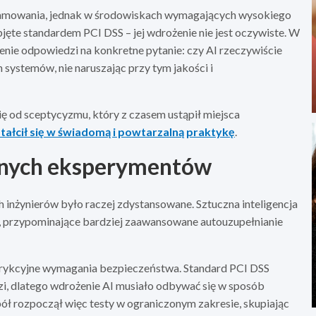
ogramowania, jednak w środowiskach wymagających wysokiego
jęte standardem PCI DSS – jej wdrożenie nie jest oczywiste. W
ienie odpowiedzi na konkretne pytanie: czy AI rzeczywiście
systemów, nie naruszając przy tym jakości i
ię od sceptycyzmu, który z czasem ustąpił miejsca
łcił się w świadomą i powtarzalną praktykę
.
anych eksperymentów
inżynierów było raczej zdystansowane. Sztuczna inteligencja
e, przypominające bardziej zaawansowane autouzupełnianie
ykcyjne wymagania bezpieczeństwa. Standard PCI DSS
i, dlatego wdrożenie AI musiało odbywać się w sposób
ół rozpoczął więc testy w ograniczonym zakresie, skupiając