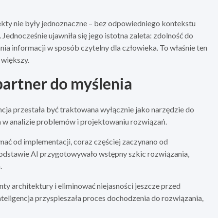
ekty nie były jednoznaczne – bez odpowiedniego kontekstu
dnocześnie ujawniła się jego istotna zaleta: zdolność do
a informacji w sposób czytelny dla człowieka. To właśnie ten
 większy.
artner do myślenia
ncja przestała być traktowana wyłącznie jako narzędzie do
a w analizie problemów i projektowaniu rozwiązań.
nać od implementacji, coraz częściej zaczynano od
podstawie AI przygotowywało wstępny szkic rozwiązania,
.
ty architektury i eliminować niejasności jeszcze przed
teligencja przyspieszała proces dochodzenia do rozwiązania,