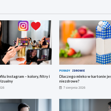
PORADY
ZDROWIE
ilu Instagram – kolory, filtry i
Dlaczego mleko w kartonie je
wizualny
niezdrowe?
026
7 sierpnia 2026