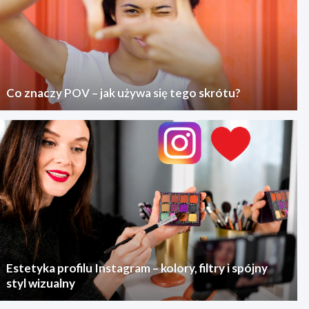
Co znaczy POV – jak używa się tego skrótu?
Estetyka profilu Instagram – kolory, filtry i spójny
styl wizualny