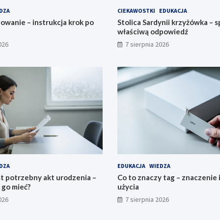
DZA
CIEKAWOSTKI
EDUKACJA
owanie – instrukcja krok po
Stolica Sardynii krzyżówka – 
właściwą odpowiedź
026
7 sierpnia 2026
DZA
EDUKACJA
WIEDZA
t potrzebny akt urodzenia –
Co to znaczy tag – znaczenie 
 go mieć?
użycia
026
7 sierpnia 2026