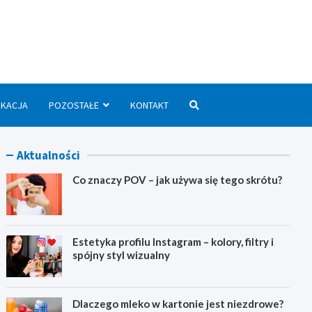
we.pl
UKACJA
POZOSTAŁE
KONTAKT
Aktualności
Co znaczy POV – jak używa się tego skrótu?
Estetyka profilu Instagram – kolory, filtry i
spójny styl wizualny
Dlaczego mleko w kartonie jest niezdrowe?