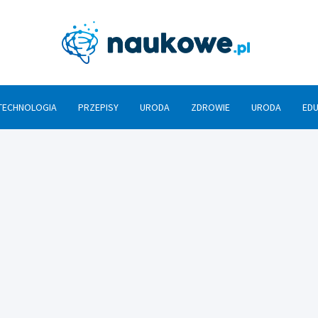
Nauko
TECHNOLOGIA
PRZEPISY
URODA
ZDROWIE
URODA
ED