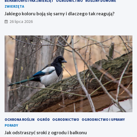
BEHAWIORYSTYKA ZWIERZĄT
OGRODNICTWO
ROŚLINY DOMOWE
ZWIERZĘTA
Jakiego koloru boją się sarny i dlaczego tak reagują?
26 lipca 2026
OCHRONA ROŚLIN
OGRÓD
OGRODNICTWO
OGRODNICTWO I UPRAWY
PORADY
Jak odstraszyć sroki z ogrodu i balkonu