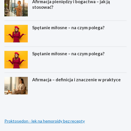
Afirmacja pieniędzy i bogactwa – jak ją
stosować?
Spętanie miłosne – na czym polega?
Spętanie miłosne – na czym polega?
Afirmacja – definicja i znaczenie w praktyce
M
Z
e
a
j
m
z
i
i
e
Proktosedon - lek na hemoroidy bez recepty
a
n
r
i