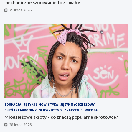
mechaniczne szorowanie to za mało?
29 lipca 2026
EDUKACJA
JĘZYK I LINGWISTYKA
JĘZYK MŁODZIEŻOWY
SKRÓTY I AKRONIMY
SŁOWNICTWO I ZNACZENIE
WIEDZA
Młodzieżowe skróty – co znaczą popularne skrótowce?
28 lipca 2026