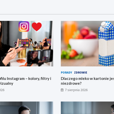
PORADY
ZDROWIE
ilu Instagram – kolory, filtry i
Dlaczego mleko w kartonie je
wizualny
niezdrowe?
026
7 sierpnia 2026