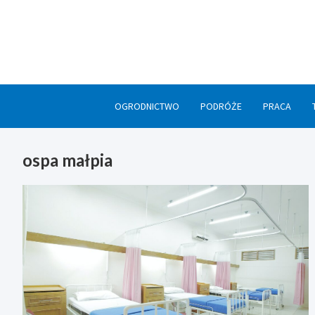
Skip
to
content
OGRODNICTWO
PODRÓŻE
PRACA
ospa małpia