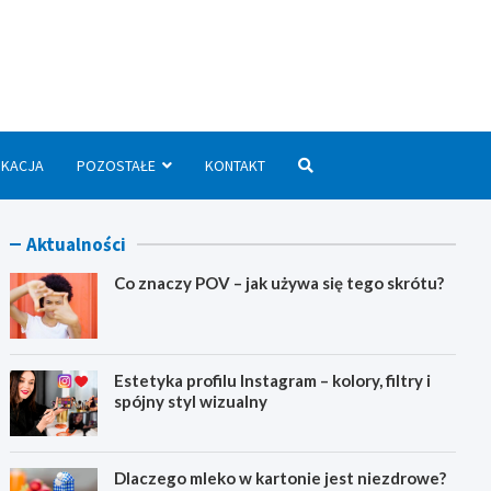
we.pl
UKACJA
POZOSTAŁE
KONTAKT
Aktualności
Co znaczy POV – jak używa się tego skrótu?
Estetyka profilu Instagram – kolory, filtry i
spójny styl wizualny
Dlaczego mleko w kartonie jest niezdrowe?