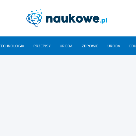
Nauko
TECHNOLOGIA
PRZEPISY
URODA
ZDROWIE
URODA
ED