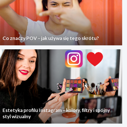
Co znaczy POV – jak używa się tego skrótu?
Estetyka profilu Instagram – kolory, filtry i spójny
styl wizualny