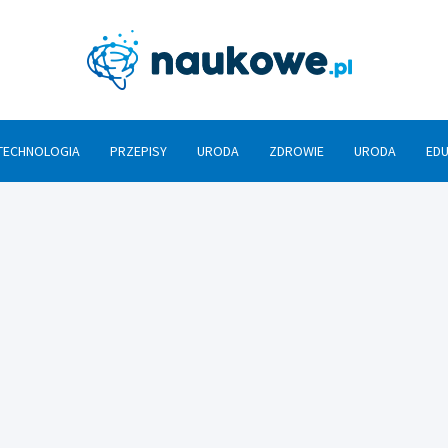
Nauko
TECHNOLOGIA
PRZEPISY
URODA
ZDROWIE
URODA
ED