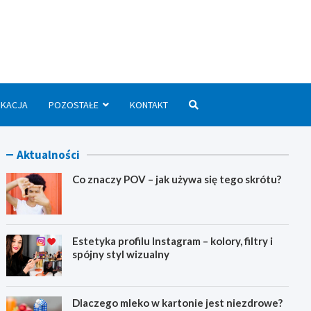
we.pl
UKACJA
POZOSTAŁE
KONTAKT
Aktualności
Co znaczy POV – jak używa się tego skrótu?
Estetyka profilu Instagram – kolory, filtry i
spójny styl wizualny
Dlaczego mleko w kartonie jest niezdrowe?