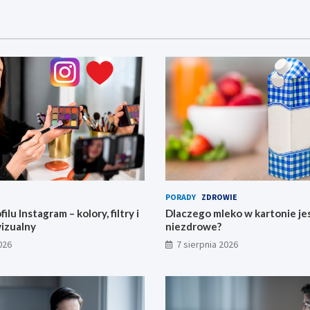
PORADY
ZDROWIE
ilu Instagram – kolory, filtry i
Dlaczego mleko w kartonie je
wizualny
niezdrowe?
026
7 sierpnia 2026