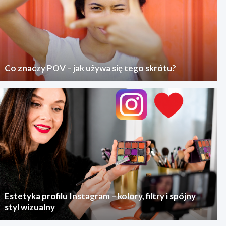
Co znaczy POV – jak używa się tego skrótu?
Estetyka profilu Instagram – kolory, filtry i spójny
styl wizualny