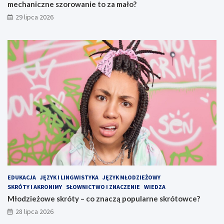
mechaniczne szorowanie to za mało?
29 lipca 2026
EDUKACJA
JĘZYK I LINGWISTYKA
JĘZYK MŁODZIEŻOWY
SKRÓTY I AKRONIMY
SŁOWNICTWO I ZNACZENIE
WIEDZA
Młodzieżowe skróty – co znaczą popularne skrótowce?
28 lipca 2026