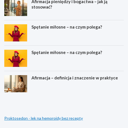
Afirmacja pieniędzy i bogactwa – jak ją
stosować?
Spętanie miłosne – na czym polega?
Spętanie miłosne – na czym polega?
Afirmacja – definicja i znaczenie w praktyce
M
Z
e
a
j
m
z
i
i
e
Proktosedon - lek na hemoroidy bez recepty
a
n
r
i