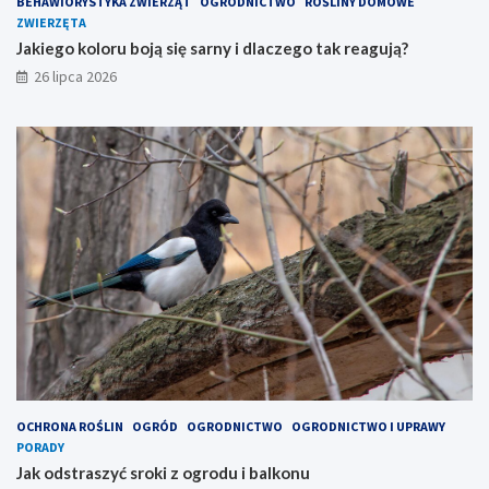
BEHAWIORYSTYKA ZWIERZĄT
OGRODNICTWO
ROŚLINY DOMOWE
ZWIERZĘTA
Jakiego koloru boją się sarny i dlaczego tak reagują?
26 lipca 2026
OCHRONA ROŚLIN
OGRÓD
OGRODNICTWO
OGRODNICTWO I UPRAWY
PORADY
Jak odstraszyć sroki z ogrodu i balkonu