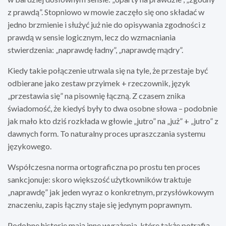
z prawdą”. Stopniowo w mowie zaczęło się ono składać w
jedno brzmienie i służyć już nie do opisywania zgodności z
prawdą w sensie logicznym, lecz do wzmacniania
stwierdzenia: „naprawdę ładny”, „naprawdę mądry”.
Kiedy takie połączenie utrwala się na tyle, że przestaje być
odbierane jako zestaw przyimek + rzeczownik, język
„przestawia się” na pisownię łączną. Z czasem znika
świadomość, że kiedyś były to dwa osobne słowa – podobnie
jak mało kto dziś rozkłada w głowie „jutro” na „już” + „jutro” z
dawnych form. To naturalny proces upraszczania systemu
językowego.
Współczesna norma ortograficzna po prostu ten proces
sankcjonuje: skoro większość użytkowników traktuje
„naprawdę” jak jeden wyraz o konkretnym, przysłówkowym
znaczeniu, zapis łączny staje się jedynym poprawnym.
Podobne historie mają inne wyrażenia, które także potrafią