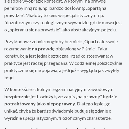
się sobie wyobrazić kontekst, w którym „na prawdę”
pełniłoby inną rolę, np. bardzo dosłowną: „opartą na
prawdzie”. Miałoby to sens w specjalistycznym, np.
filozoficznym czy teologicznym wywodzie, gdzie mowa jest
o „opieraniu się na prawdzie” jako abstrakcyjnym pojęciu.
Przykładowe zdanie mogłoby brzmieć: „Oparł całe swoje
rozumowanie
na prawdę
objawioną w Piśmie”. Taka
konstrukcja jest jednak sztuczna i rzadko stosowana; w
praktyce jest raczej przegadana. W codziennej polszczyźnie
praktycznie się nie pojawia, a jeśli już – wygląda jak zwykły
błąd.
W kontekście szkolnym, egzaminacyjnym, zawodowym
bezpiecznie jest założyć, że zapis „na prawdę” będzie
potraktowany jako niepoprawny
. Dlatego lepiej go
unikać, chyba że bardzo świadomie buduje się zdanie o
wyraźnie specjalistycznym, filozoficznym charakterze.