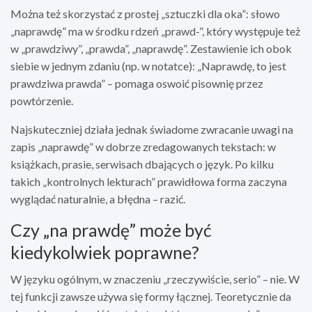
Można też skorzystać z prostej „sztuczki dla oka”: słowo
„naprawdę” ma w środku rdzeń „prawd-”, który występuje też
w „prawdziwy”, „prawda”, „naprawdę”. Zestawienie ich obok
siebie w jednym zdaniu (np. w notatce): „Naprawdę, to jest
prawdziwa prawda” – pomaga oswoić pisownię przez
powtórzenie.
Najskuteczniej działa jednak świadome zwracanie uwagi na
zapis „naprawdę” w dobrze zredagowanych tekstach: w
książkach, prasie, serwisach dbających o język. Po kilku
takich „kontrolnych lekturach” prawidłowa forma zaczyna
wyglądać naturalnie, a błędna – razić.
Czy „na prawdę” może być
kiedykolwiek poprawne?
W języku ogólnym, w znaczeniu „rzeczywiście, serio” – nie. W
tej funkcji zawsze używa się formy łącznej. Teoretycznie da