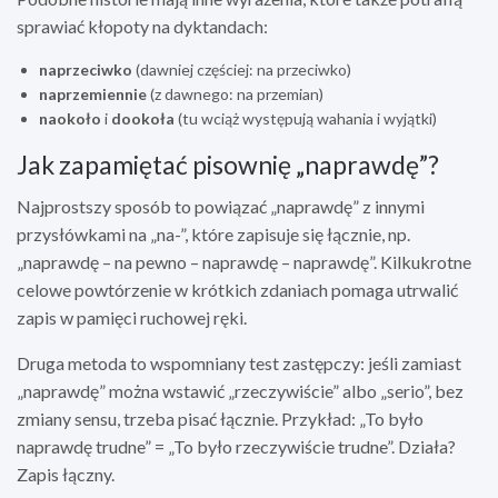
sprawiać kłopoty na dyktandach:
naprzeciwko
(dawniej częściej: na przeciwko)
naprzemiennie
(z dawnego: na przemian)
naokoło
i
dookoła
(tu wciąż występują wahania i wyjątki)
Jak zapamiętać pisownię „naprawdę”?
Najprostszy sposób to powiązać „naprawdę” z innymi
przysłówkami na „na-”, które zapisuje się łącznie, np.
„naprawdę – na pewno – naprawdę – naprawdę”. Kilkukrotne
celowe powtórzenie w krótkich zdaniach pomaga utrwalić
zapis w pamięci ruchowej ręki.
Druga metoda to wspomniany test zastępczy: jeśli zamiast
„naprawdę” można wstawić „rzeczywiście” albo „serio”, bez
zmiany sensu, trzeba pisać łącznie. Przykład: „To było
naprawdę trudne” = „To było rzeczywiście trudne”. Działa?
Zapis łączny.