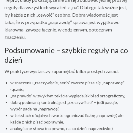
reguły dla wszystkich wyrażeń z „na”. Dlatego tak ważne jest,
by każde z nich „oswoić” osobno. Dobra wiadomość jest
taka, że w przypadku „naprawdę” sprawa jest wyjątkowo
klarowna: zawsze łącznie, w codziennym, potocznym
znaczeniu.
Podsumowanie – szybkie reguły na co
dzień
W praktyce wystarczy zapamiętać kilka prostych zasad:
w znaczeniu „rzeczywiście, serio” zawsze pisze się
„naprawdę”
–
łącznie,
„na prawdę” w zwykłym tekście wygląda jak błąd ortograficzny,
dobrą podmianą kontrolną jest „rzeczywiście” – jeśli pasuje,
wybór pada na „naprawdę”,
w tekstach oficjalnych warto ograniczać liczbę „naprawdę”, ale
każde z nich pisać poprawnie,
analogiczne słowa (na pewno, na co dzień, naprzeciwko)