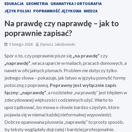
EDUKACJA
GEOMETRIA
GRAMATYKA I ORTOGRAFIA
JĘZYK POLSKI
POPRAWNOŚĆ JĘZYKOWA
WIEDZA
Na prawdę czy naprawdę – jak to
poprawnie zapisać?
5 lutego 2026
Dariusz Jakubowski
Spór o to, czy poprawnie pisze się
„na prawdę”
czy
„naprawdę”
, wraca uparcie w mailach, pracach domowych, a
nawet w oficjalnych pismach. Problem nie dotyczy tylko
jednego słowa – pokazuje, jak łatwo w języku pomylić formę
potoczną z poprawną.
Poprawny jest wyłącznie zapis
łączny: „naprawdę”
, a rozdzielne „na prawdę” jest błędem w
zdecydowanej większości codziennych użyć. Warto to
uporządkować, bo mowa o słowie bardzo częstym, które
pojawia się w niemal każdej nieformalnej wypowiedzi.
Dobrze opanowana pisownia „naprawdę” to prosty sposób,
by teksty wyglądały dojrzalej i bardziej profesjonalnie.