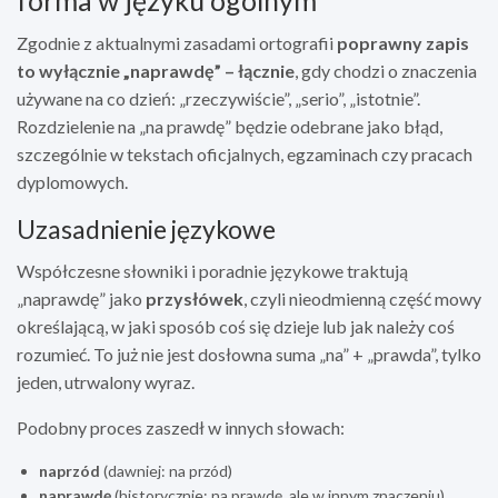
Zgodnie z aktualnymi zasadami ortografii
poprawny zapis
to wyłącznie „naprawdę” – łącznie
, gdy chodzi o znaczenia
używane na co dzień: „rzeczywiście”, „serio”, „istotnie”.
Rozdzielenie na „na prawdę” będzie odebrane jako błąd,
szczególnie w tekstach oficjalnych, egzaminach czy pracach
dyplomowych.
Uzasadnienie językowe
Współczesne słowniki i poradnie językowe traktują
„naprawdę” jako
przysłówek
, czyli nieodmienną część mowy
określającą, w jaki sposób coś się dzieje lub jak należy coś
rozumieć. To już nie jest dosłowna suma „na” + „prawda”, tylko
jeden, utrwalony wyraz.
Podobny proces zaszedł w innych słowach:
naprzód
(dawniej: na przód)
naprawdę
(historycznie: na prawdę, ale w innym znaczeniu)