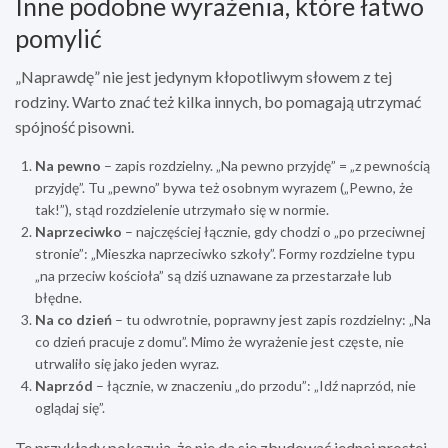
Inne podobne wyrażenia, które łatwo
pomylić
„Naprawdę” nie jest jedynym kłopotliwym słowem z tej
rodziny. Warto znać też kilka innych, bo pomagają utrzymać
spójność pisowni.
Na pewno
– zapis rozdzielny. „Na pewno przyjdę” = „z pewnością
przyjdę”. Tu „pewno” bywa też osobnym wyrazem („Pewno, że
tak!”), stąd rozdzielenie utrzymało się w normie.
Naprzeciwko
– najczęściej łącznie, gdy chodzi o „po przeciwnej
stronie”: „Mieszka naprzeciwko szkoły”. Formy rozdzielne typu
„na przeciw kościoła” są dziś uznawane za przestarzałe lub
błędne.
Na co dzień
– tu odwrotnie, poprawny jest zapis rozdzielny: „Na
co dzień pracuje z domu”. Mimo że wyrażenie jest częste, nie
utrwaliło się jako jeden wyraz.
Naprzód
– łącznie, w znaczeniu „do przodu”: „Idź naprzód, nie
oglądaj się”.
Te przykłady pokazują, że nie da się zbudować jednej prostej