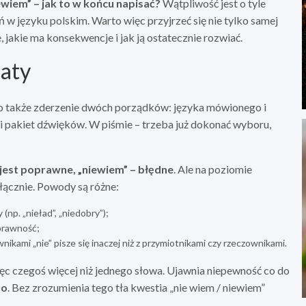
ewiem” – jak to w końcu napisać?
Wątpliwość jest o tyle
 w języku polskim. Warto więc przyjrzeć się nie tylko samej
, jakie ma konsekwencje i jak ją ostatecznie rozwiać.
iaty
i. To także zderzenie dwóch porządków: języka mówionego i
i pakiet dźwięków. W piśmie – trzeba już dokonać wyboru,
 jest poprawne, „niewiem” – błędne
. Ale na poziomie
łącznie. Powody są różne:
(np. „nieład”, „niedobry”);
oprawność;
ikami „nie” pisze się inaczej niż z przymiotnikami czy rzeczownikami.
ęc czegoś więcej niż jednego słowa. Ujawnia niepewność co do
no
. Bez zrozumienia tego tła kwestia „nie wiem / niewiem”