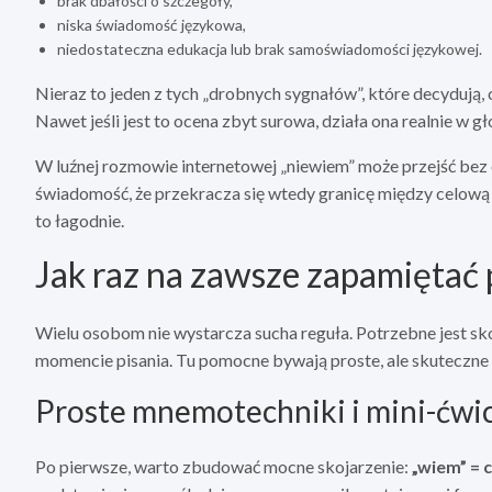
brak dbałości o szczegóły,
niska świadomość językowa,
niedostateczna edukacja lub brak samoświadomości językowej.
Nieraz to jeden z tych „drobnych sygnałów”, które decydują, 
Nawet jeśli jest to ocena zbyt surowa, działa ona realnie w 
W luźnej rozmowie internetowej „niewiem” może przejść bez e
świadomość, że przekracza się wtedy granicę między celow
to łagodnie.
Jak raz na zawsze zapamiętać 
Wielu osobom nie wystarcza sucha reguła. Potrzebne jest sk
momencie pisania. Tu pomocne bywają proste, ale skuteczne 
Proste mnemotechniki i mini-ćwi
Po pierwsze, warto zbudować mocne skojarzenie:
„wiem” = 