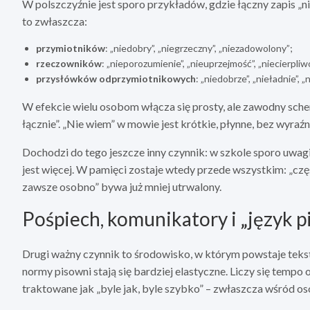
W polszczyźnie jest sporo przykładów, gdzie łączny zapis „n
to zwłaszcza:
przymiotników
: „niedobry”, „niegrzeczny”, „niezadowolony”;
rzeczowników
: „nieporozumienie”, „nieuprzejmość”, „niecierpliw
przysłówków odprzymiotnikowych
: „niedobrze”, „nieładnie”, „
W efekcie wielu osobom włącza się prosty, ale zawodny schema
łącznie”. „Nie wiem” w mowie jest krótkie, płynne, bez wyraź
Dochodzi do tego jeszcze inny czynnik: w szkole sporo uwagi
jest więcej. W pamięci zostaje wtedy przede wszystkim: „częst
zawsze osobno” bywa już mniej utrwalony.
Pośpiech, komunikatory i „język 
Drugi ważny czynnik to środowisko, w którym powstaje tek
normy pisowni stają się bardziej elastyczne. Liczy się tem
traktowane jak „byle jak, byle szybko” – zwłaszcza wśród os