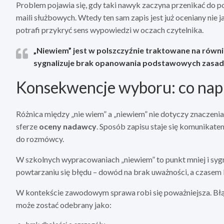
Problem pojawia się, gdy taki nawyk zaczyna przenikać do 
maili służbowych. Wtedy ten sam zapis jest już oceniany nie ja
potrafi przykryć sens wypowiedzi w oczach czytelnika.
„Niewiem” jest w polszczyźnie traktowane na równi z
sygnalizuje brak opanowania podstawowych zasad
Konsekwencje wyboru: co nap
Różnica między „nie wiem” a „niewiem” nie dotyczy znaczenia
sferze
oceny nadawcy
. Sposób zapisu staje się komunikate
do rozmówcy.
W szkolnych wypracowaniach „niewiem” to punkt mniej i sygn
powtarzaniu się błędu – dowód na brak uważności, a czasem 
W kontekście zawodowym sprawa robi się poważniejsza. Błąd
może zostać odebrany jako: