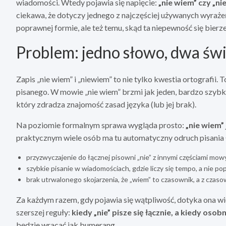
wiadomości. Wtedy pojawia się napięcie:
„nie wiem” czy „ni
ciekawa, że dotyczy jednego z najczęściej używanych wyrażeń
poprawnej formie, ale też temu, skąd ta niepewność się bierze
Problem: jedno słowo, dwa św
Zapis „nie wiem” i „niewiem” to nie tylko kwestia ortografi
pisanego. W mowie „nie wiem” brzmi jak jeden, bardzo szybk
który zdradza znajomość zasad języka (lub jej brak).
Na poziomie formalnym sprawa wygląda prosto:
„nie wiem”
praktycznym wiele osób ma tu automatyczny odruch pisania 
przyzwyczajenie do łącznej pisowni „nie” z innymi częściami mowy 
szybkie pisanie w wiadomościach, gdzie liczy się tempo, a nie p
brak utrwalonego skojarzenia, że „wiem” to czasownik, a z czasown
Za każdym razem, gdy pojawia się wątpliwość, dotyka ona wi
szerszej reguły:
kiedy „nie” pisze się łącznie, a kiedy osob
będzie wracać jak bumerang.