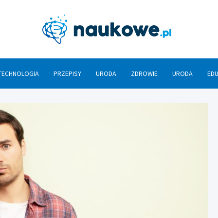
Nauko
TECHNOLOGIA
PRZEPISY
URODA
ZDROWIE
URODA
ED