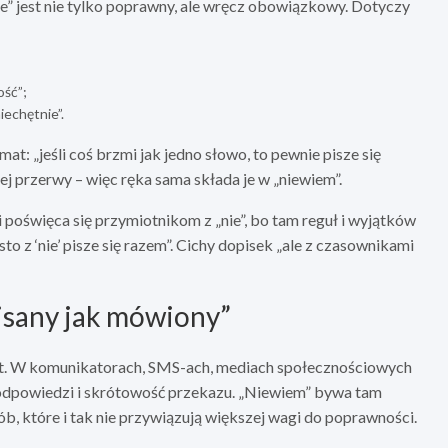
ie” jest nie tylko poprawny, ale wręcz obowiązkowy. Dotyczy
ość”;
niechętnie”.
t: „jeśli coś brzmi jak jedno słowo, to pewnie pisze się
nej przerwy – więc ręka sama składa je w „niewiem”.
 poświęca się przymiotnikom z „nie”, bo tam reguł i wyjątków
o z ‘nie’ pisze się razem”. Cichy dopisek „ale z czasownikami
pisany jak mówiony”
st. W komunikatorach, SMS-ach, mediach społecznościowych
po odpowiedzi i skrótowość przekazu. „Niewiem” bywa tam
ób, które i tak nie przywiązują większej wagi do poprawności.