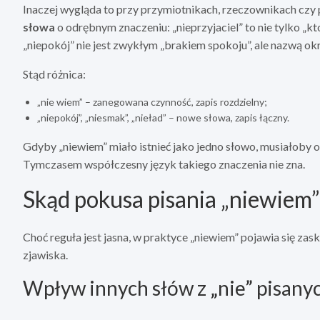
Inaczej wygląda to przy przymiotnikach, rzeczownikach czy
słowa
o odrębnym znaczeniu: „nieprzyjaciel” to nie tylko „kto
„niepokój” nie jest zwykłym „brakiem spokoju”, ale nazwą ok
Stąd różnica:
„nie wiem” – zanegowana czynność, zapis rozdzielny;
„niepokój”, „niesmak”, „nieład” – nowe słowa, zapis łączny.
Gdyby „niewiem” miało istnieć jako jedno słowo, musiałoby oz
Tymczasem współczesny język takiego znaczenia nie zna.
Skąd pokusa pisania „niewiem”
Choć reguła jest jasna, w praktyce „niewiem” pojawia się za
zjawiska.
Wpływ innych słów z „nie” pisanyc