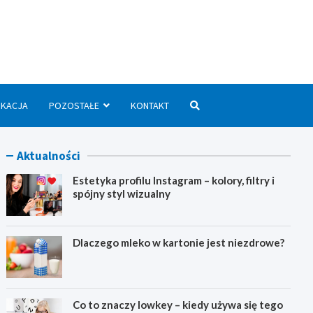
we.pl
UKACJA
POZOSTAŁE
KONTAKT
Aktualności
Estetyka profilu Instagram – kolory, filtry i
spójny styl wizualny
Dlaczego mleko w kartonie jest niezdrowe?
Co to znaczy lowkey – kiedy używa się tego