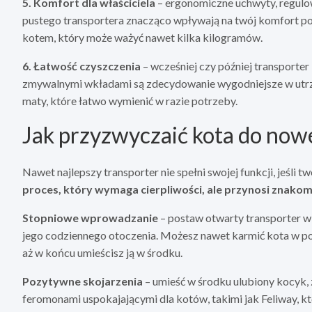
5. Komfort dla właściciela
– ergonomiczne uchwyty, regulo
pustego transportera znacząco wpływają na twój komfort pod
kotem, który może ważyć nawet kilka kilogramów.
6. Łatwość czyszczenia
– wcześniej czy później transport
zmywalnymi wkładami są zdecydowanie wygodniejsze w utrzy
maty, które łatwo wymienić w razie potrzeby.
Jak przyzwyczaić kota do now
Nawet najlepszy transporter nie spełni swojej funkcji, jeśli tw
proces, który wymaga cierpliwości, ale przynosi znakom
Stopniowe wprowadzanie
– postaw otwarty transporter w 
jego codziennego otoczenia. Możesz nawet karmić kota w pob
aż w końcu umieścisz ją w środku.
Pozytywne skojarzenia
– umieść w środku ulubiony kocyk,
feromonami uspokajającymi dla kotów, takimi jak Feliway, 