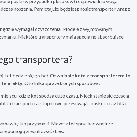
wane paski (w przypadku plecaków) i odpowiednia waga
czas noszenia. Pamiętaj, że będziesz nosić transporter wraz z
er będzie wymagał czyszczenia. Modele z wyjmowanymi,
maniu. Niektóre transportery mają specjalne absorbujące
ego transportera?
ój kot będzie się go bał.
Oswajanie kota z transporterem to
ite efekty.
Oto kilka sprawdzonych sposobów:
miejscu, gdzie kot spędza dużo czasu. Niech stanie się częścią
liżu transportera, stopniowo przesuwając miskę coraz bliżej,
 zabawkę lub przysmaki. Możesz też spryskać wnętrze
które pomogą zredukować stres.