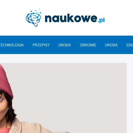
Nauko
TECHNOLOGIA
PRZEPISY
URODA
ZDROWIE
URODA
ED