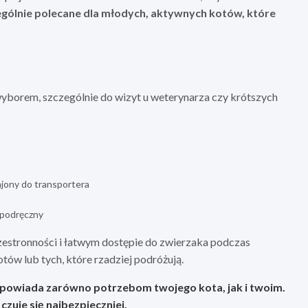
ególnie polecane dla młodych, aktywnych kotów, które
wyborem, szczególnie do wizyt u weterynarza czy krótszych
zajony do transportera
 podręczny
rzestronności i łatwym dostępie do zwierzaka podczas
tów lub tych, które rzadziej podróżują.
 odpowiada zarówno potrzebom twojego kota, jak i twoim.
zuje się najbezpieczniej.