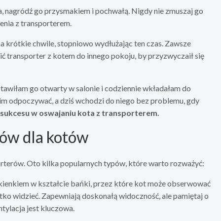
a, nagródź go przysmakiem i pochwałą. Nigdy nie zmuszaj go
enia z transporterem.
a krótkie chwile, stopniowo wydłużając ten czas. Zawsze
 transporter z kotem do innego pokoju, by przyzwyczaił się
tawiłam go otwarty w salonie i codziennie wkładałam do
nim odpoczywać, a dziś wchodzi do niego bez problemu, gdy
o sukcesu w oswajaniu kota z transporterem.
rów dla kotów
rterów. Oto kilka popularnych typów, które warto rozważyć:
kienkiem w kształcie bańki, przez które kot może obserwować
tko widzieć. Zapewniają doskonałą widoczność, ale pamiętaj o
tylacja jest kluczowa.