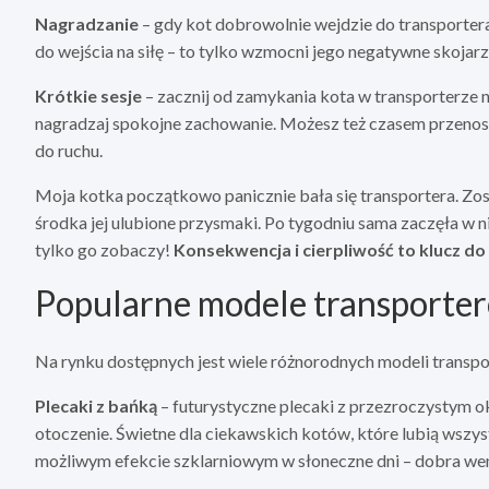
Nagradzanie
– gdy kot dobrowolnie wejdzie do transporter
do wejścia na siłę – to tylko wzmocni jego negatywne skojarz
Krótkie sesje
– zacznij od zamykania kota w transporterze n
nagradzaj spokojne zachowanie. Możesz też czasem przenosić
do ruchu.
Moja kotka początkowo panicznie bała się transportera. Zos
środka jej ulubione przysmaki. Po tygodniu sama zaczęła w 
tylko go zobaczy!
Konsekwencja i cierpliwość to klucz d
Popularne modele transporte
Na rynku dostępnych jest wiele różnorodnych modeli transpo
Plecaki z bańką
– futurystyczne plecaki z przezroczystym o
otoczenie. Świetne dla ciekawskich kotów, które lubią wszys
możliwym efekcie szklarniowym w słoneczne dni – dobra wen