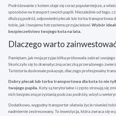
Podróżowanie z kotem staje się coraz popularniejsze, a wła
sposobów na transport swoich pupili. Niezależnie od tego, c
dłuższą podróż, odpowiedni plecak lub torba transportowa 
tobie, jak i twojemu futrzastemu przyjacielowi.
Wybór ideal
bezpieczeństwo twojego kota na lata.
Dlaczego warto zainwestować 
Pamiętam, jak moja przyjaciółka próbowała zabrać swojego 
Skończyło się to dramatyczną ucieczką przerażonego zwierz
Ta historia doskonale pokazuje, dlaczego profesjonalny transp
Dobry plecak lub torba transportowa dla kota to nie t
twojego pupila.
Koty są terytorialne i często stresują się z
nich bezpieczną przystanią podczas podróży, wizyt u weteryn
Dodatkowo, wygodny transporter ułatwia życie również tobie –
nadmiernie zestresowany. To inwestycja, która zwraca się w 