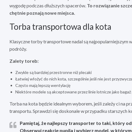
wygodę podczas dłuższych spacerów.
To rozwiązanie szcz
chętnie poznają nowe miejsca.
Torba transportowa dla kota
Klasyczne torby transportowe nadal są najpopularniejszym 
podróży.
Zalety toreb:
Zwykle są bardziej przestronne niż plecaki
Łatwiej włożyć do nich kota, szczególnie jeśli nie jest przyzwyc
Często mają lepszą wentylację
Niektóre modele są akceptowane przez linie lotnicze jako bagaż
Torba na kota będzie idealnym wyborem, jeśli zależy ci na p
transportu. Sprawdzi się doskonale w przypadku starszych ko
Pamiętaj, że najlepszy transporter to taki, który
Obserwuj reakcje pupila i wybierz model, w którym c