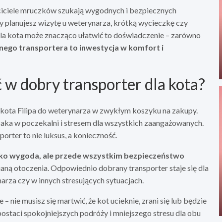
ściciele mruczków szukają wygodnych i bezpiecznych
zy planujesz wizytę u weterynarza, krótką wycieczkę czy
dla kota może znacząco ułatwić to doświadczenie – zarówno
nego transportera to inwestycja w komfort i
w dobry transporter dla kota?
kota Filipa do weterynarza w zwykłym koszyku na zakupy.
aka w poczekalni i stresem dla wszystkich zaangażowanych.
orter to nie luksus, a konieczność.
ylko wygoda, ale przede wszystkim bezpieczeństwo
mianą otoczenia. Odpowiednio dobrany transporter staje się dla
arza czy w innych stresujących sytuacjach.
 nie musisz się martwić, że kot ucieknie, zrani się lub będzie
postaci spokojniejszych podróży i mniejszego stresu dla obu