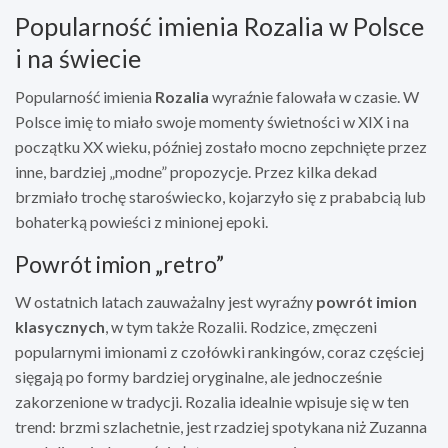
Popularność imienia Rozalia w Polsce
i na świecie
Popularność imienia
Rozalia
wyraźnie falowała w czasie. W
Polsce imię to miało swoje momenty świetności w XIX i na
początku XX wieku, później zostało mocno zepchnięte przez
inne, bardziej „modne” propozycje. Przez kilka dekad
brzmiało trochę staroświecko, kojarzyło się z prababcią lub
bohaterką powieści z minionej epoki.
Powrót imion „retro”
W ostatnich latach zauważalny jest wyraźny
powrót imion
klasycznych
, w tym także Rozalii. Rodzice, zmęczeni
popularnymi imionami z czołówki rankingów, coraz częściej
sięgają po formy bardziej oryginalne, ale jednocześnie
zakorzenione w tradycji. Rozalia idealnie wpisuje się w ten
trend: brzmi szlachetnie, jest rzadziej spotykana niż Zuzanna