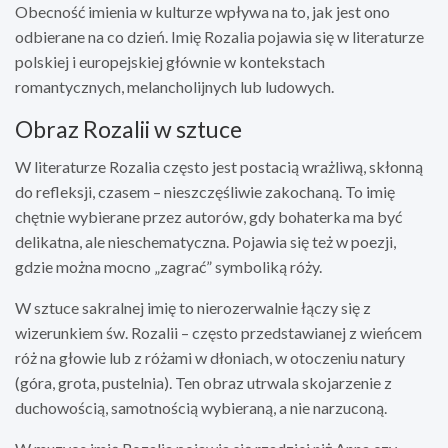
Obecność imienia w kulturze wpływa na to, jak jest ono
odbierane na co dzień. Imię Rozalia pojawia się w literaturze
polskiej i europejskiej głównie w kontekstach
romantycznych, melancholijnych lub ludowych.
Obraz Rozalii w sztuce
W literaturze Rozalia często jest postacią wrażliwą, skłonną
do refleksji, czasem – nieszczęśliwie zakochaną. To imię
chętnie wybierane przez autorów, gdy bohaterka ma być
delikatna, ale nieschematyczna. Pojawia się też w poezji,
gdzie można mocno „zagrać” symboliką róży.
W sztuce sakralnej imię to nierozerwalnie łączy się z
wizerunkiem św. Rozalii – często przedstawianej z wieńcem
róż na głowie lub z różami w dłoniach, w otoczeniu natury
(góra, grota, pustelnia). Ten obraz utrwala skojarzenie z
duchowością, samotnością wybieraną, a nie narzuconą.