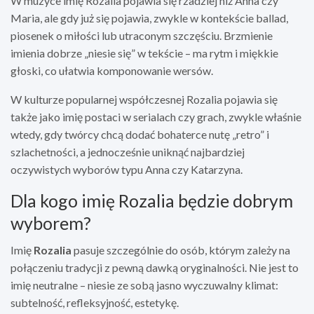
W muzyce imię Rozalia pojawia się rzadziej niż Anna czy
Maria, ale gdy już się pojawia, zwykle w kontekście ballad,
piosenek o miłości lub utraconym szczęściu. Brzmienie
imienia dobrze „niesie się” w tekście – ma rytm i miękkie
głoski, co ułatwia komponowanie wersów.
W kulturze popularnej współczesnej Rozalia pojawia się
także jako imię postaci w serialach czy grach, zwykle właśnie
wtedy, gdy twórcy chcą dodać bohaterce nutę „retro” i
szlachetności, a jednocześnie uniknąć najbardziej
oczywistych wyborów typu Anna czy Katarzyna.
Dla kogo imię Rozalia będzie dobrym
wyborem?
Imię
Rozalia
pasuje szczególnie do osób, którym zależy na
połączeniu tradycji z pewną dawką oryginalności. Nie jest to
imię neutralne – niesie ze sobą jasno wyczuwalny klimat:
subtelność, refleksyjność, estetykę.