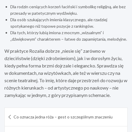
Dla rodzin ceniących korzeń łaciński i symbolikę religijną, ale bez
przesady w patetycznym wydźwięku.
Dla osób szukających imienia klasycznego, ale rzadziej
spotykanego niż topowe pozycje z rankingów.
Dla tych, którzy lubią imiona z mocnym „wizualnym” i
„dźwiękowym” charakterem – łatwe do zapamiętania, melodyjne.
W praktyce Rozalia dobrze „niesie się” zarówno w
dzieciństwie (dzięki zdrobnieniom), jak i w dorosłym życiu,
kiedy pełna forma brzmi dojrzale i elegancko. Sprawdza się
w dokumentach, na wizytówkach, ale też w wierszu czy na
scenie teatralnej. To imię, które daje przestrzeń do rozwoju w
różnych kierunkach – od artystycznego po naukowy – nie
zamykając w jednym, z góry przypisanym schemacie.
Nawigacja
Co oznacza jedna róża – gest o szczególnym znaczeniu
wpisu