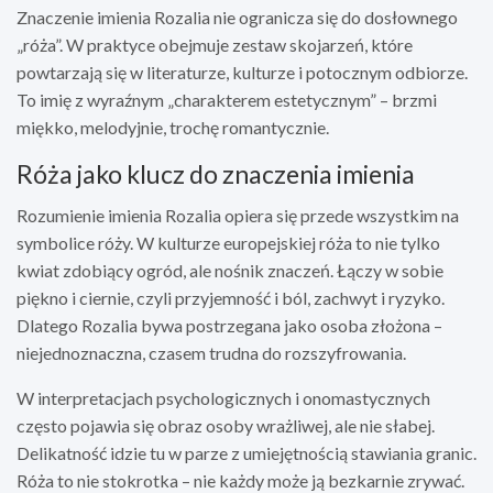
Znaczenie imienia Rozalia nie ogranicza się do dosłownego
„róża”. W praktyce obejmuje zestaw skojarzeń, które
powtarzają się w literaturze, kulturze i potocznym odbiorze.
To imię z wyraźnym „charakterem estetycznym” – brzmi
miękko, melodyjnie, trochę romantycznie.
Róża jako klucz do znaczenia imienia
Rozumienie imienia Rozalia opiera się przede wszystkim na
symbolice róży. W kulturze europejskiej róża to nie tylko
kwiat zdobiący ogród, ale nośnik znaczeń. Łączy w sobie
piękno i ciernie, czyli przyjemność i ból, zachwyt i ryzyko.
Dlatego Rozalia bywa postrzegana jako osoba złożona –
niejednoznaczna, czasem trudna do rozszyfrowania.
W interpretacjach psychologicznych i onomastycznych
często pojawia się obraz osoby wrażliwej, ale nie słabej.
Delikatność idzie tu w parze z umiejętnością stawiania granic.
Róża to nie stokrotka – nie każdy może ją bezkarnie zrywać.