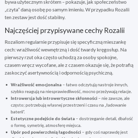
bywa użytecznym skrótem – pokazuje, jak społeczeństwo
„czyta” daną osobę po samym imieniu. W przypadku Rozalii
ten zestaw jest dość stabilny.
Najczęściej przypisywane cechy Rozalii
Rozaliom regularnie przypisuje się specyficzną mieszankę
cech: wrażliwość wewnętrzną i dość twardy kręgosłup. Na
pierwszy rzut oka często uchodzą za osoby spokojne,
czasem wręcz wycofane, ale z czasem okazuje się, że potrafią
zaskoczyć asertywnością i odpornością psychiczną.
Wrażliwość emocjonalna
– łatwo odczytują nastroje innych,
szybko reagują na niesprawiedliwość, mocno przeżywają relacje.
Introwersja lub introwertyczne skłonności
– nie zawsze, ale
często; potrzebują własnej przestrzeni i czasu na „ładowanie
baterii”.
Estetyczne podejście do świata
– dostrzeganie detali, dbałość
o formę, symetrię, atmosferę miejsca.
Upór pod powierzchnią łagodności
– gdy coś naprawdę jest