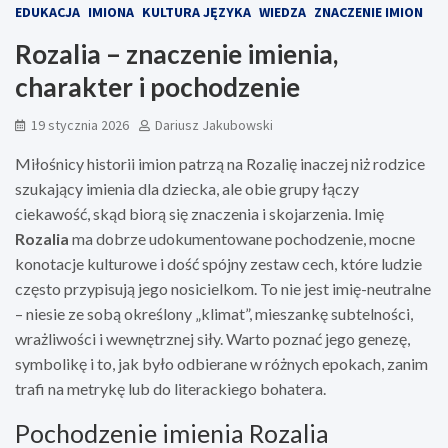
EDUKACJA
IMIONA
KULTURA JĘZYKA
WIEDZA
ZNACZENIE IMION
Rozalia – znaczenie imienia,
charakter i pochodzenie
19 stycznia 2026
Dariusz Jakubowski
Miłośnicy historii imion patrzą na Rozalię inaczej niż rodzice
szukający imienia dla dziecka, ale obie grupy łączy
ciekawość, skąd biorą się znaczenia i skojarzenia. Imię
Rozalia
ma dobrze udokumentowane pochodzenie, mocne
konotacje kulturowe i dość spójny zestaw cech, które ludzie
często przypisują jego nosicielkom. To nie jest imię-neutralne
– niesie ze sobą określony „klimat”, mieszankę subtelności,
wrażliwości i wewnętrznej siły. Warto poznać jego genezę,
symbolikę i to, jak było odbierane w różnych epokach, zanim
trafi na metrykę lub do literackiego bohatera.
Pochodzenie imienia Rozalia