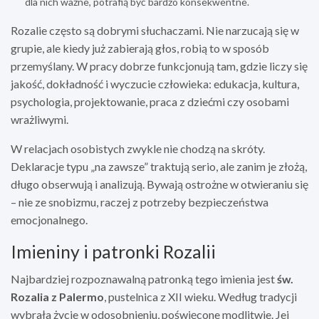
dla nich ważne, potrafią być bardzo konsekwentne.
Rozalie często są dobrymi słuchaczami. Nie narzucają się w
grupie, ale kiedy już zabierają głos, robią to w sposób
przemyślany. W pracy dobrze funkcjonują tam, gdzie liczy się
jakość, dokładność i wyczucie człowieka: edukacja, kultura,
psychologia, projektowanie, praca z dziećmi czy osobami
wrażliwymi.
W relacjach osobistych zwykle nie chodzą na skróty.
Deklaracje typu „na zawsze” traktują serio, ale zanim je złożą,
długo obserwują i analizują. Bywają ostrożne w otwieraniu się
– nie ze snobizmu, raczej z potrzeby bezpieczeństwa
emocjonalnego.
Imieniny i patronki Rozalii
Najbardziej rozpoznawalną patronką tego imienia jest
św.
Rozalia z Palermo
, pustelnica z XII wieku. Według tradycji
wybrała życie w odosobnieniu, poświęcone modlitwie. Jej