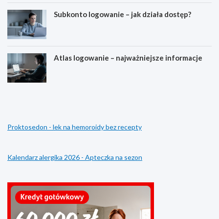
Subkonto logowanie – jak działa dostęp?
Atlas logowanie – najważniejsze informacje
E
D
s
l
t
a
e
c
t
z
Proktosedon - lek na hemoroidy bez recepty
y
e
k
g
a
o
p
m
Kalendarz alergika 2026 - Apteczka na sezon
r
l
o
e
f
k
i
o
l
w
u
k