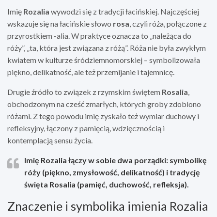
Imię
Rozalia
wywodzi się z tradycji łacińskiej. Najczęściej
wskazuje się na łacińskie słowo
rosa
, czyli róża, połączone z
przyrostkiem -alia. W praktyce oznacza to „należąca do
róży”, „ta, która jest związana z różą”. Róża nie była zwykłym
kwiatem w kulturze śródziemnomorskiej – symbolizowała
piękno, delikatność, ale też przemijanie i tajemnicę.
Drugie źródło to związek z rzymskim świętem
Rosalia
,
obchodzonym na cześć zmarłych, których groby zdobiono
różami. Z tego powodu imię zyskało też wymiar duchowy i
refleksyjny, łączony z pamięcią, wdzięcznością i
kontemplacją sensu życia.
Imię Rozalia łączy w sobie dwa porządki: symbolikę
róży (piękno, zmysłowość, delikatność) i tradycję
święta Rosalia (pamięć, duchowość, refleksja).
Znaczenie i symbolika imienia Rozalia