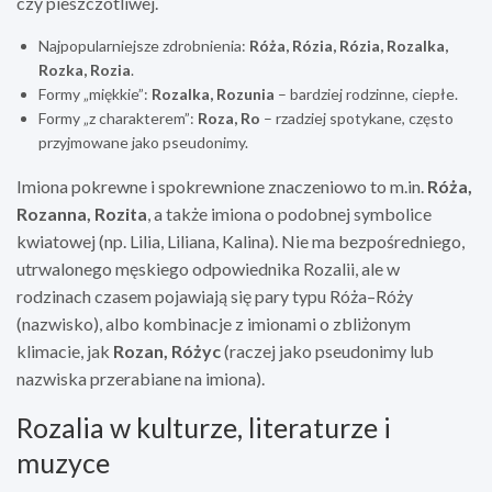
czy pieszczotliwej.
Najpopularniejsze zdrobnienia:
Róża, Rózia, Rózia, Rozalka,
Rozka, Rozia
.
Formy „miękkie”:
Rozalka, Rozunia
– bardziej rodzinne, ciepłe.
Formy „z charakterem”:
Roza, Ro
– rzadziej spotykane, często
przyjmowane jako pseudonimy.
Imiona pokrewne i spokrewnione znaczeniowo to m.in.
Róża,
Rozanna, Rozita
, a także imiona o podobnej symbolice
kwiatowej (np. Lilia, Liliana, Kalina). Nie ma bezpośredniego,
utrwalonego męskiego odpowiednika Rozalii, ale w
rodzinach czasem pojawiają się pary typu Róża–Róży
(nazwisko), albo kombinacje z imionami o zbliżonym
klimacie, jak
Rozan, Różyc
(raczej jako pseudonimy lub
nazwiska przerabiane na imiona).
Rozalia w kulturze, literaturze i
muzyce