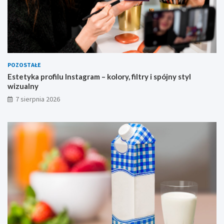
s
p
ó
j
n
y
s
POZOSTAŁE
t
Estetyka profilu Instagram – kolory, filtry i spójny styl
y
wizualny
l
7 sierpnia 2026
w
i
z
u
a
l
n
y