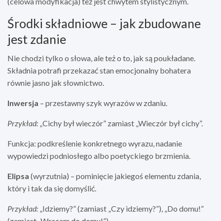
(celowa modyfikacja) też jest chwytem stylistycznym.
Środki składniowe – jak zbudowane
jest zdanie
Nie chodzi tylko o słowa, ale też o to, jak są poukładane.
Składnia potrafi przekazać stan emocjonalny bohatera
równie jasno jak słownictwo.
Inwersja
– przestawny szyk wyrazów w zdaniu.
Przykład:
„Cichy był wieczór” zamiast „Wieczór był cichy”.
Funkcja: podkreślenie konkretnego wyrazu, nadanie
wypowiedzi podniosłego albo poetyckiego brzmienia.
Elipsa
(wyrzutnia) – pominięcie jakiegoś elementu zdania,
który i tak da się domyślić.
Przykład:
„Idziemy?” (zamiast „Czy idziemy?”), „Do domu!”
(zamiast „Wracam do domu!”).