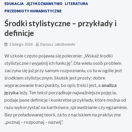
EDUKACJA
JĘZYKOZNAWSTWO
LITERATURA
PRZEDMIOTY HUMANISTYCZNE
Środki stylistyczne – przykłady i
definicje
2 lutego 2026
Dariusz Jakubowski
W szkole często pojawia się polecenie: „Wskaż środki
stylistyczne i wyjaśnij ich funkcję”. Dla wielu osób problem
zaczyna się już przy samym rozpoznaniu, co tu w ogóle jest
środkiem stylistycznym. Skutek jest prosty: dobre
wypracowanie traci punkty, bo opis treści jest, a
analiza
języka
leży. Ten tekst porządkuje najważniejsze pojęcia,
podaje jasne definicje i konkretne przykłady, które można od
razu wykorzystać na kartkówce, sprawdzianie czy egzaminie.
Bez przeładowanej teorii, za to z naciskiem na praktyczne
„poznaj – rozpoznaj – nazwij”.