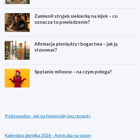
Zamienił stryjek siekierkę na kijek – co
oznacza to powiedzenie?
Afirmacja pieniędzy i bogactwa – jak ją
stosować?
Spętanie miłosne – na czym polega?
C
C
o
o
o
o
z
z
n
n
Proktosedon - lek na hemoroidy bez recepty
a
a
c
c
z
z
a
a
Kalendarz alergika 2026 - Apteczka na sezon
ś
ś