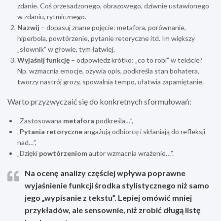
zdanie. Coś przesadzonego, obrazowego, dziwnie ustawionego
w zdaniu, rytmicznego.
Nazwij
– dopasuj znane pojęcie: metafora, porównanie,
hiperbola, powtórzenie, pytanie retoryczne itd. Im większy
„słownik” w głowie, tym łatwiej.
Wyjaśnij funkcję
– odpowiedz krótko: „co to robi” w tekście?
Np. wzmacnia emocje, ożywia opis, podkreśla stan bohatera,
tworzy nastrój grozy, spowalnia tempo, ułatwia zapamiętanie.
Warto przyzwyczaić się do konkretnych sformułowań:
„Zastosowana
metafora
podkreśla…”,
„
Pytania retoryczne
angażują odbiorcę i skłaniają do refleksji
nad…”,
„Dzięki
powtórzeniom
autor wzmacnia wrażenie…”.
Na ocenę analizy częściej wpływa poprawne
wyjaśnienie funkcji środka stylistycznego niż samo
jego „wypisanie z tekstu”. Lepiej omówić mniej
przykładów, ale sensownie, niż zrobić długą listę