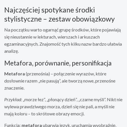
Najczęściej spotykane środki
stylistyczne – zestaw obowiązkowy
Na początku warto ogarnąć grupę środków, które pojawiają
się nieustannie w lekturach, wierszach i arkuszach
egzaminacyjnych. Znajomość tych kilku nazw bardzo ułatwia
analizę.
Metafora, porównanie, personifikacja
Metafora
(przenośnia) – połączenie wyrazów, które
dosłownie razem „nie pasują”, ale tworzą nowe, przenośne
znaczenie.
Przykład:
„morze łez”, „płonący dzień”, „czarne myśli”. Nikt nie
wylewa prawdziwego morza, dzień się nie pali, a myśli nie
mają koloru – to skrótowe obrazy emocji.
Funkcja:
metafora
ubarwia język, uruchamia wyobraźnię,