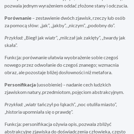
pozwala jednym wyrażeniem oddać złożone stany i odczucia.
Porównanie
– zestawienie dwóch zjawisk, rzeczy lub osób
za pomocą słów: „jak”, „jakby”, „niczym”, „podobny do”.
Przykład:
„Biegł jak wiatr”, „milczał jak zaklęty”, „twardy jak
skała”.
Funkcja: porównanie ułatwia wyobrażenie sobie czegoś
nowego przez odwołanie do czegoś znanego; wzmacnia
obraz, ale pozostaje bliżej dosłowności niż metafora.
Personifikacja
(uosobienie) – nadanie cech ludzkich
zjawiskom natury, przedmiotom, pojęciom abstrakcyjnym.
Przykład:
„wiatr tańczył po łąkach”, „noc otuliła miasto”,
„historia upomniała się o prawdę”.
Funkcja: personifikacja ożywia opis, pozwala zbliżyć
abstrakcyjne zjawiska do doświadczenia człowieka, często