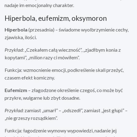
nadaje im emocjonalny charakter.
Hiperbola, eufemizm, oksymoron
Hiperbola
(przesadnia) – świadome wyolbrzymienie cechy,
zjawiska, ilości.
Przykład:
„Czekałem całą wieczność”, „zjadłbym konia z
kopytami”, „milion razy ci mówiłem”.
Funkcja: wzmocnienie emocji, podkreślenie skali przeżyć,
czasem efekt komiczny.
Eufemizm
– złagodzone określenie czegoś, co może być
przykre, wulgarne lub zbyt dosadne.
Przykład:
zamiast „umarł” – „odszedł”, zamiast „jest głupi” –
„nie grzeszy rozsądkiem”.
Funkcja: łagodzenie wymowy wypowiedzi, nadanie jej