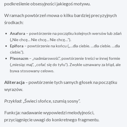
podkreślenie obsesyjności jakiegoś motywu.
W ramach powtórzeń mowa o kilku bardziej precyzyjnych
środkach:
Anafora
– powtórzenie na początku kolejnych wersów lub zdań
(„Nie chcę… Nie chcę… Nie chcę…”).
Epifora
– powtórzenie na końcu („…dla ciebie. …dla ciebie. …dla
ciebie.”).
Pleonazm
– „nadmiarowość”, powtórzenie treści w innej formie
(„miesiąc maj”, „cofać się do tyłu”). Zwykle uznawany za błąd, ale
bywa stosowany celowo.
Aliteracja
– powtórzenie tych samych głosek na początku
wyrazów.
Przykład:
„Świeci słońce, szumią sosny”.
Funkcja: nadawanie wypowiedzi melodyjności,
przyciągnięcie uwagi do konkretnego fragmentu.