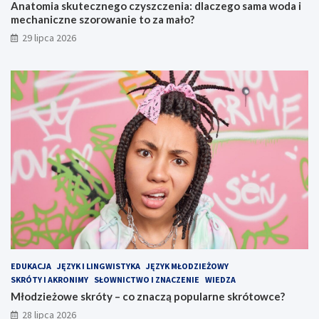
Anatomia skutecznego czyszczenia: dlaczego sama woda i
mechaniczne szorowanie to za mało?
29 lipca 2026
EDUKACJA
JĘZYK I LINGWISTYKA
JĘZYK MŁODZIEŻOWY
SKRÓTY I AKRONIMY
SŁOWNICTWO I ZNACZENIE
WIEDZA
Młodzieżowe skróty – co znaczą popularne skrótowce?
28 lipca 2026