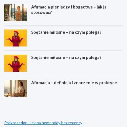
Afirmacja pieniędzy i bogactwa – jak ją
stosować?
Spętanie miłosne – na czym polega?
Spętanie miłosne – na czym polega?
Afirmacja – definicja i znaczenie w praktyce
M
Z
e
a
j
m
z
i
i
e
Proktosedon - lek na hemoroidy bez recepty
a
n