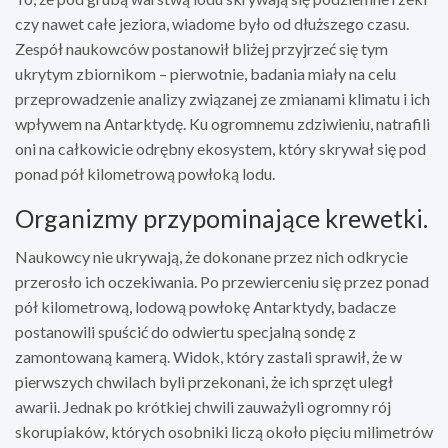
czy nawet całe jeziora, wiadome było od dłuższego czasu.
Zespół naukowców postanowił bliżej przyjrzeć się tym
ukrytym zbiornikom – pierwotnie, badania miały na celu
przeprowadzenie analizy związanej ze zmianami klimatu i ich
wpływem na Antarktydę. Ku ogromnemu zdziwieniu, natrafili
oni na całkowicie odrębny ekosystem, który skrywał się pod
ponad pół kilometrową powłoką lodu.
Organizmy przypominające krewetki.
Naukowcy nie ukrywają, że dokonane przez nich odkrycie
przerosło ich oczekiwania. Po przewierceniu się przez ponad
pół kilometrową, lodową powłokę Antarktydy, badacze
postanowili spuścić do odwiertu specjalną sondę z
zamontowaną kamerą. Widok, który zastali sprawił, że w
pierwszych chwilach byli przekonani, że ich sprzęt uległ
awarii. Jednak po krótkiej chwili zauważyli ogromny rój
skorupiaków, których osobniki liczą około pięciu milimetrów