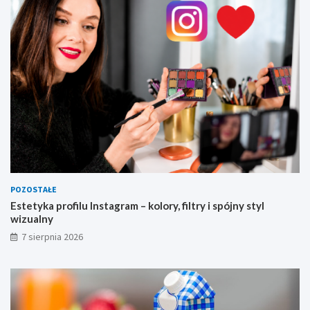
z
u
a
l
n
y
POZOSTAŁE
Estetyka profilu Instagram – kolory, filtry i spójny styl
wizualny
7 sierpnia 2026