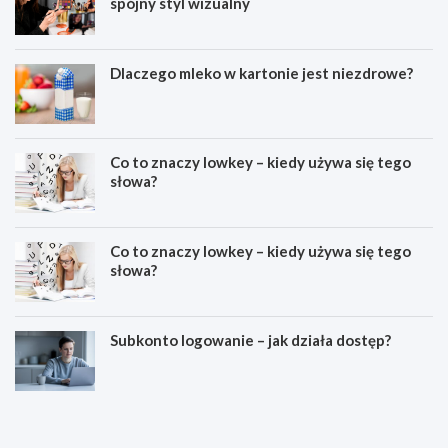
spójny styl wizualny
Dlaczego mleko w kartonie jest niezdrowe?
Co to znaczy lowkey – kiedy używa się tego
słowa?
Co to znaczy lowkey – kiedy używa się tego
słowa?
Subkonto logowanie – jak działa dostęp?
C
E
o
s
z
t
n
e