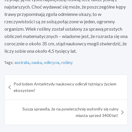
najstarszych. Choć wydawać się może, że poszczególne kępy
trawy przypominają zgoła odmienne okazy, to w
rzeczywistości są ze sobą połączone w jeden, ogromny
organizm. Wiek rośliny został ustalony za sprawą prostych
obliczeń matematycznych – wiadome jest, że rozrasta się ona
corocznie o około 35 cm, stąd naukowcy mogli stwierdzić, że
liczy sobie ona około 4,5 tysięcy lat.
Tags:
australia
,
nauka
,
odkrycia
,
rośliny
Nawigacja
Pod lodem Antarktydy naukowcy odkryli tętniący życiem
wpisu
ekosystem!
Susza sprawiła, że na powierzchnię wyłoniły się ruiny
miasta sprzed 3400 lat!