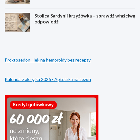
Stolica Sardynii krzyżówka – sprawdź właściwą
odpowiedź
S
A
u
t
b
l
k
a
o
s
Proktosedon - lek na hemoroidy bez recepty
n
l
t
o
o
g
l
o
Kalendarz alergika 2026 - Apteczka na sezon
o
w
g
a
o
n
w
i
a
e
n
–
i
n
e
a
–
j
j
w