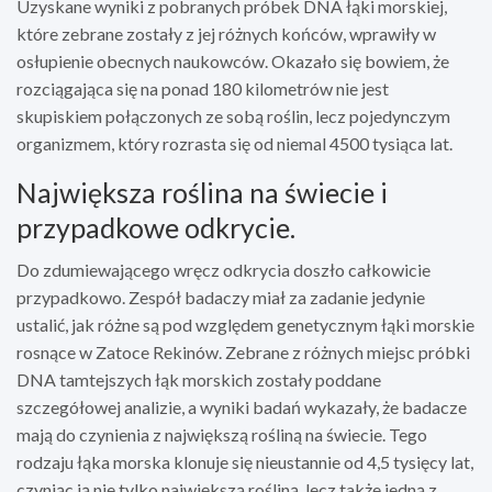
Uzyskane wyniki z pobranych próbek DNA łąki morskiej,
które zebrane zostały z jej różnych końców, wprawiły w
osłupienie obecnych naukowców. Okazało się bowiem, że
rozciągająca się na ponad 180 kilometrów nie jest
skupiskiem połączonych ze sobą roślin, lecz pojedynczym
organizmem, który rozrasta się od niemal 4500 tysiąca lat.
Największa roślina na świecie i
przypadkowe odkrycie.
Do zdumiewającego wręcz odkrycia doszło całkowicie
przypadkowo. Zespół badaczy miał za zadanie jedynie
ustalić, jak różne są pod względem genetycznym łąki morskie
rosnące w Zatoce Rekinów. Zebrane z różnych miejsc próbki
DNA tamtejszych łąk morskich zostały poddane
szczegółowej analizie, a wyniki badań wykazały, że badacze
mają do czynienia z największą rośliną na świecie. Tego
rodzaju łąka morska klonuje się nieustannie od 4,5 tysięcy lat,
czyniąc ją nie tylko największą rośliną, lecz także jedną z