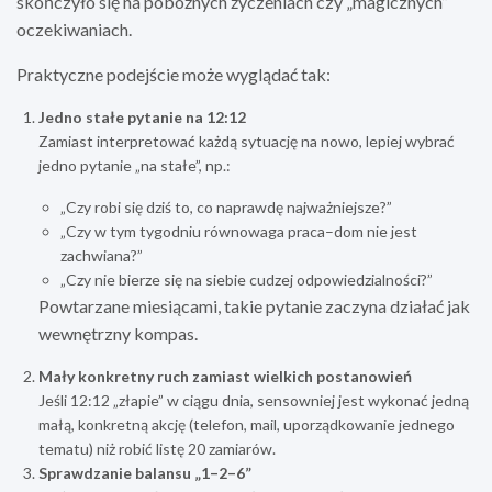
skończyło się na pobożnych życzeniach czy „magicznych”
oczekiwaniach.
Praktyczne podejście może wyglądać tak:
Jedno stałe pytanie na 12:12
Zamiast interpretować każdą sytuację na nowo, lepiej wybrać
jedno pytanie „na stałe”, np.:
„Czy robi się dziś to, co naprawdę najważniejsze?”
„Czy w tym tygodniu równowaga praca–dom nie jest
zachwiana?”
„Czy nie bierze się na siebie cudzej odpowiedzialności?”
Powtarzane miesiącami, takie pytanie zaczyna działać jak
wewnętrzny kompas.
Mały konkretny ruch zamiast wielkich postanowień
Jeśli 12:12 „złapie” w ciągu dnia, sensowniej jest wykonać jedną
małą, konkretną akcję (telefon, mail, uporządkowanie jednego
tematu) niż robić listę 20 zamiarów.
Sprawdzanie balansu „1–2–6”