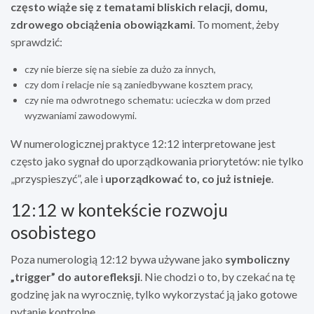
często wiąże się z tematami bliskich relacji, domu,
zdrowego obciążenia obowiązkami
. To moment, żeby
sprawdzić:
czy nie bierze się na siebie za dużo za innych,
czy dom i relacje nie są zaniedbywane kosztem pracy,
czy nie ma odwrotnego schematu: ucieczka w dom przed
wyzwaniami zawodowymi.
W numerologicznej praktyce 12:12 interpretowane jest
często jako sygnał do uporządkowania priorytetów: nie tylko
„przyspieszyć”, ale i
uporządkować to, co już istnieje
.
12:12 w kontekście rozwoju
osobistego
Poza numerologią 12:12 bywa używane jako
symboliczny
„trigger” do autorefleksji
. Nie chodzi o to, by czekać na tę
godzinę jak na wyrocznię, tylko wykorzystać ją jako gotowe
pytanie kontrolne.