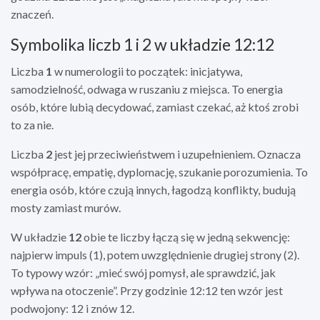
znaczeń.
Symbolika liczb 1 i 2 w układzie 12:12
Liczba
1
w numerologii to początek: inicjatywa,
samodzielność, odwaga w ruszaniu z miejsca. To energia
osób, które lubią decydować, zamiast czekać, aż ktoś zrobi
to za nie.
Liczba
2
jest jej przeciwieństwem i uzupełnieniem. Oznacza
współpracę, empatię, dyplomację, szukanie porozumienia. To
energia osób, które czują innych, łagodzą konflikty, budują
mosty zamiast murów.
W układzie
12
obie te liczby łączą się w jedną sekwencję:
najpierw impuls (1), potem uwzględnienie drugiej strony (2).
To typowy wzór: „mieć swój pomysł, ale sprawdzić, jak
wpływa na otoczenie”. Przy godzinie 12:12 ten wzór jest
podwojony: 12 i znów 12.