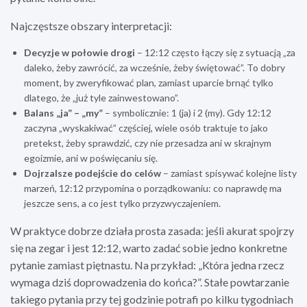
Najczęstsze obszary interpretacji:
Decyzje w połowie drogi
– 12:12 często łączy się z sytuacją „za
daleko, żeby zawrócić, za wcześnie, żeby świętować”. To dobry
moment, by zweryfikować plan, zamiast uparcie brnąć tylko
dlatego, że „już tyle zainwestowano”.
Balans „ja” – „my”
– symbolicznie: 1 (ja) i 2 (my). Gdy 12:12
zaczyna „wyskakiwać” częściej, wiele osób traktuje to jako
pretekst, żeby sprawdzić, czy nie przesadza ani w skrajnym
egoizmie, ani w poświęcaniu się.
Dojrzalsze podejście do celów
– zamiast spisywać kolejne listy
marzeń, 12:12 przypomina o porządkowaniu: co naprawdę ma
jeszcze sens, a co jest tylko przyzwyczajeniem.
W praktyce dobrze działa prosta zasada: jeśli akurat spojrzy
się na zegar i jest 12:12, warto zadać sobie jedno konkretne
pytanie zamiast piętnastu. Na przykład: „Która jedna rzecz
wymaga dziś doprowadzenia do końca?”. Stałe powtarzanie
takiego pytania przy tej godzinie potrafi po kilku tygodniach