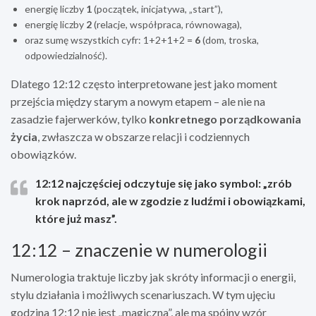
energię liczby
1
(początek, inicjatywa, „start”),
energię liczby
2
(relacje, współpraca, równowaga),
oraz sumę wszystkich cyfr: 1+2+1+2 =
6
(dom, troska,
odpowiedzialność).
Dlatego 12:12 często interpretowane jest jako moment
przejścia między starym a nowym etapem – ale nie na
zasadzie fajerwerków, tylko
konkretnego porządkowania
życia
, zwłaszcza w obszarze relacji i codziennych
obowiązków.
12:12 najczęściej odczytuje się jako symbol: „zrób
krok naprzód, ale w zgodzie z ludźmi i obowiązkami,
które już masz”.
12:12 – znaczenie w numerologii
Numerologia traktuje liczby jak skróty informacji o energii,
stylu działania i możliwych scenariuszach. W tym ujęciu
godzina 12:12 nie jest „magiczna”, ale ma spójny wzór