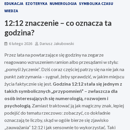
EDUKACJA
EZOTERYKA
NUMEROLOGIA
SYMBOLIKA CZASU
WIEDZA
12:12 znaczenie – co oznacza ta
godzina?
6 lutego 2026
Dariusz Jakubowski
Przez lata na powtarzające się godziny na zegarze
reagowano wzruszeniem ramion albo przesądami w stylu:
„pomyśl życzenie”. Dziś coraz częściej patrzy się na nie jak na
punkt zatrzymania – sygnał, żeby sprawdzić, w jakim miejscu
życia faktycznie się jest.
Godzina 12:12 stała się jednym z
takich symbolicznych „przypomnień” – zwłaszcza dla
osób interesujących się numerologią, rozwojem i
psychologią
. Zamiast traktować ją jak magiczny znak, lepiej
podejść do tematu rzeczowo: zobaczyć, co dokładnie
oznaczają te liczby, skąd w ogóle bierze się zjawisko
„zauważania” 12:12 i jak sensownie to wykorzystać. Taki