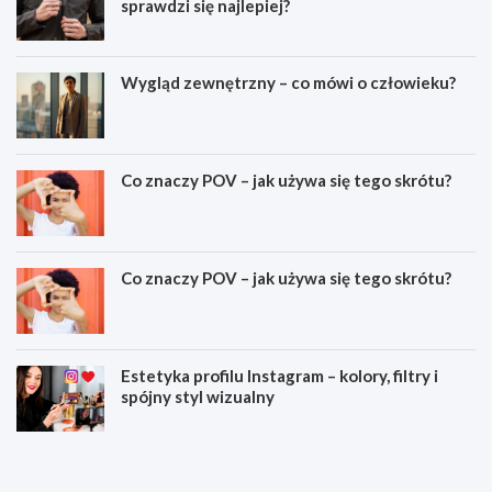
sprawdzi się najlepiej?
Wygląd zewnętrzny – co mówi o człowieku?
Co znaczy POV – jak używa się tego skrótu?
Co znaczy POV – jak używa się tego skrótu?
Estetyka profilu Instagram – kolory, filtry i
spójny styl wizualny
J
C
a
z
k
y
z
m