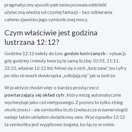
pragmatyczny sposób patrzenia pozwala oddzielić
użyteczną wiedzę od czystej fantazji – bez odbierania
całemu zjawisku jego symbolicznej mocy.
Czym właściwie jest godzina
lustrzana 12:12?
Godzina 12:12 należy do tzw.
godzin lustrzanych
– sytuacji,
gdy godziny i minuty tworzą tę samą liczbę: 01:01, 11:11,
22:22, właśnie 12:12 itd. Mówi się o nich „lustrzane”, bo cyfry
po obu stronach dwukropka „odbijają się” jak w lustrze.
W praktyce chodzi więc o bardzo prostą rzecz:
powtarzający się układ cyfr
, który mózg automatycznie
wychwytuje jako coś nietypowego. Z pozoru to tylko zbieg
okoliczności – ale symbolika liczb (zwłaszcza w numerologii)
nadaje takim układom dodatkowy sens. W przypadku 12:12
ta symbolika jest wyjątkowo bogata, bo łączy w sobie: