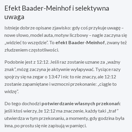
Efekt Baader-Meinhof i selektywna
uwaga
Istnieje dobrze opisane zjawisko: gdy coś przykuje uwagę –
nowe słowo, model auta, motyw liczbowy – nagle zaczyna się
„widzieć to wszędzie”. To
efekt Baader-Meinhof
, zwany też
złudzeniem częstotliwości.
Podobnie jest z 12:12. Jeśli raz zostanie uznane za „ważny
znak”, mózg zaczyna je aktywnie wyłapywać. Tysiące razy
spojrzy się na zegar o 13:47 i nic to nie znaczy, ale 12:12
zostanie zapamiętane i wzmocni przekonanie: „ciągle to
widzę”.
Do tego dochodzi
potwierdzanie własnych przekonań
:
jeśli ktoś wierzy, że 12:12 ma znaczenie, każdy taki „traf”
utwierdza w tym przekonaniu, a momenty, gdy godzina była
inna, po prostu się nie zapisują w pamięci.