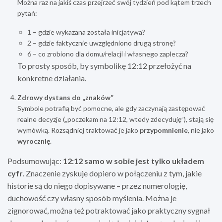
Można raz na jakiś czas przejrzeć swój tydzień pod kątem trzech
pytań:
1 – gdzie wykazana została inicjatywa?
2 – gdzie faktycznie uwzględniono drugą stronę?
6 – co zrobiono dla domu/relacji i własnego zaplecza?
To prosty sposób, by symbolikę 12:12 przełożyć na
konkretne działania.
Zdrowy dystans do „znaków”
Symbole potrafią być pomocne, ale gdy zaczynają zastępować
realne decyzje („poczekam na 12:12, wtedy zdecyduję”), stają się
wymówką. Rozsądniej traktować je jako
przypomnienie
, nie jako
wyrocznię
.
Podsumowując:
12:12 samo w sobie jest tylko układem
cyfr
. Znaczenie zyskuje dopiero w połączeniu z tym, jakie
historie są do niego dopisywane – przez numerologię,
duchowość czy własny sposób myślenia. Można je
zignorować, można też potraktować jako praktyczny sygnał