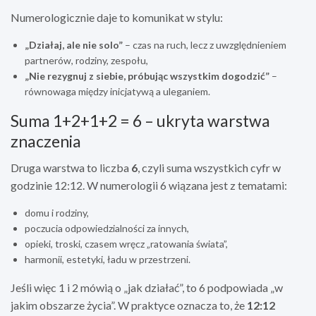
Numerologicznie daje to komunikat w stylu:
„Działaj, ale nie solo”
– czas na ruch, lecz z uwzględnieniem
partnerów, rodziny, zespołu,
„Nie rezygnuj z siebie, próbując wszystkim dogodzić”
–
równowaga między inicjatywą a uleganiem.
Suma 1+2+1+2 = 6 – ukryta warstwa
znaczenia
Druga warstwa to liczba
6
, czyli suma wszystkich cyfr w
godzinie 12:12. W numerologii 6 wiązana jest z tematami:
domu i rodziny,
poczucia odpowiedzialności za innych,
opieki, troski, czasem wręcz „ratowania świata”,
harmonii, estetyki, ładu w przestrzeni.
Jeśli więc 1 i 2 mówią o „jak działać”, to 6 podpowiada „w
jakim obszarze życia”. W praktyce oznacza to, że
12:12