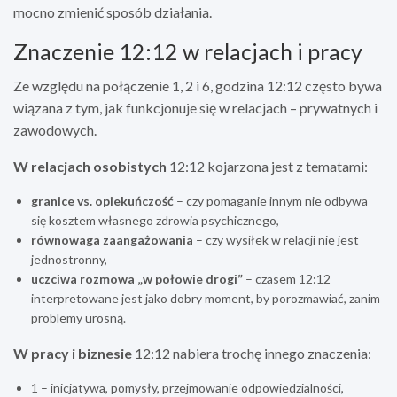
mocno zmienić sposób działania.
Znaczenie 12:12 w relacjach i pracy
Ze względu na połączenie 1, 2 i 6, godzina 12:12 często bywa
wiązana z tym, jak funkcjonuje się w relacjach – prywatnych i
zawodowych.
W relacjach osobistych
12:12 kojarzona jest z tematami:
granice vs. opiekuńczość
– czy pomaganie innym nie odbywa
się kosztem własnego zdrowia psychicznego,
równowaga zaangażowania
– czy wysiłek w relacji nie jest
jednostronny,
uczciwa rozmowa „w połowie drogi”
– czasem 12:12
interpretowane jest jako dobry moment, by porozmawiać, zanim
problemy urosną.
W pracy i biznesie
12:12 nabiera trochę innego znaczenia:
1 – inicjatywa, pomysły, przejmowanie odpowiedzialności,