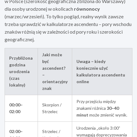
w Polsce (szerokość geograficzna zbliżona do Warszawy)
dla osoby urodzonej w okolicach
równonocy
(marzec/wrzesień). To tylko pogląd, realny wynik zawsze
trzeba sprawdzić w kalkulatorze ascendentu – pory wschodu
znaków różnią się w zależności od pory roku i szerokości
geograficznej.
Jaki może
Przybliżona
być
Uwaga – kiedy
godzina
ascendent?
koniecznie użyć
urodzenia
–
kalkulatora ascendentu
(czas
orientacyjny
online
lokalny)
znak
Przy przejściu między
00:00–
Skorpion /
znakami różnica
30–40
02:00
Strzelec
minut
może zmienić wynik.
Urodzenia „około 3:00”
02:00–
Strzelec /
wymagają doprecyzowania