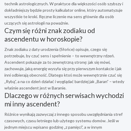
technik astrologicznych. W praktyce dla większości osób szybszy i
dokładniejszy będzie prosty kalkulator online, który automatyzuje
wszystkie te kroki. Ręczne liczenie ma sens głównie dla osób
uczących się astrologii na poważnie.
Czym się różni znak zodiaku od
ascendentu w horoskopie?
Znak zodiaku z daty urodzenia (Słońce) opisuje, czego się
potrzebuje, by czuć sens i spełnienie – to wewnętrzny rdzeń.
Ascendent pokazuje za to zewnętrzną stronę: jak się mówi,
zachowuje, jaką energię wysyła się przy pierwszym kontakcie i jak
inni odbierają obecność. Dlatego ktoś może wewnętrznie czuć się
„Rybą”, a na co dzień działać i wyglądać bardziej jak „Baran” – wtedy
właśnie ascendent jest w Baranie.
Dlaczego w różnych serwisach wychodzi
mi inny ascendent?
Różnice wynikają zazwyczaj z innego sposobu uwzględniania stref
czasowych, czasu letniego lub użytego systemu domów. Jeśli w
jednym miejscu wpisano godzinę „z pamięci”, a w innym