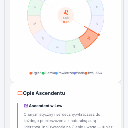
♑
♊
♌
ASC
0.6°
♐
♋
♌
♏
♎
♍
Ogień
Ziemia
Powietrze
Woda
Twój ASC
Opis Ascendentu
Ascendent w Lew
Charyzmatyczny i serdeczny,wkraczasz do
każdego pomieszczenia z naturalną aurą
liderstwa. Inni zwracają na Ciebie uwagę — lubisz