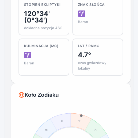
STOPIEŃ EKLIPTYKI
ZNAK SŁOŃCA
120°34'
(0°34')
Baran
dokładna pozycja ASC
KULMINACJA (MC)
LST / RAMC
4.7°
czas gwiazdowy
Baran
lokalny
Koło Zodiaku
♓
♈
♒
♉