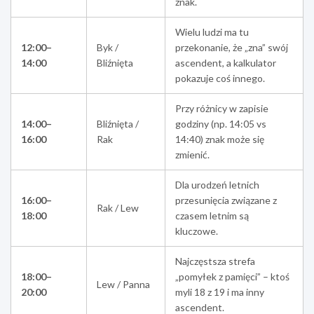
znak.
Wielu ludzi ma tu
12:00–
Byk /
przekonanie, że „zna” swój
14:00
Bliźnięta
ascendent, a kalkulator
pokazuje coś innego.
Przy różnicy w zapisie
14:00–
Bliźnięta /
godziny (np. 14:05 vs
16:00
Rak
14:40) znak może się
zmienić.
Dla urodzeń letnich
16:00–
przesunięcia związane z
Rak / Lew
18:00
czasem letnim są
kluczowe.
Najczęstsza strefa
18:00–
„pomyłek z pamięci” – ktoś
Lew / Panna
20:00
myli 18 z 19 i ma inny
ascendent.