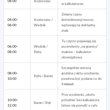
04:00
Koziorożec
w kalkulatorze.
Zmiany czasu
04:00–
Koziorożec /
(letni/zimowy) mocno
06:00
Wodnik
wpływają na dokładny
znak.
Tu często pojawiają się
06:00–
Wodnik /
ascendenty „na granicy”
08:00
Ryby
znaków – kalkulator
obowiązkowy.
Szczególnie wiosną
08:00–
godzina z aktu urodzenia
Ryby / Baran
10:00
powinna być podana co do
5 minut
.
Przy urodzeniu „około
10:00–
południa” bez kalkulatora
Baran / Byk
12:00
łatwo się pomylić o cały