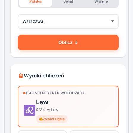
Polska
Świat
Własne
Oblicz ↓
Wyniki obliczeń
ASCENDENT (ZNAK WCHODZĄCY)
Lew
0°34' w Lew
Żywioł Ognia