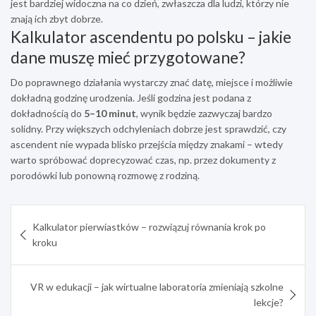
jest bardziej widoczna na co dzień, zwłaszcza dla ludzi, którzy nie
znają ich zbyt dobrze.
Kalkulator ascendentu po polsku – jakie
dane muszę mieć przygotowane?
Do poprawnego działania wystarczy znać datę, miejsce i możliwie
dokładną godzinę urodzenia. Jeśli godzina jest podana z
dokładnością do
5–10 minut
, wynik będzie zazwyczaj bardzo
solidny. Przy większych odchyleniach dobrze jest sprawdzić, czy
ascendent nie wypada blisko przejścia między znakami – wtedy
warto spróbować doprecyzować czas, np. przez dokumenty z
porodówki lub ponowną rozmowę z rodziną.
Nawigacja
Kalkulator pierwiastków – rozwiązuj równania krok po
wpisu
kroku
VR w edukacji – jak wirtualne laboratoria zmieniają szkolne
lekcje?