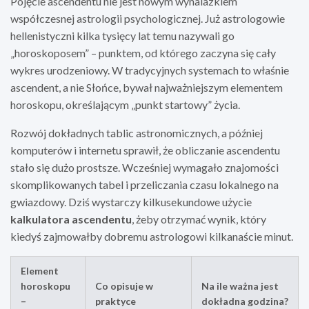
Pojęcie ascendentu nie jest nowym wynalazkiem
współczesnej astrologii psychologicznej. Już astrologowie
hellenistyczni kilka tysięcy lat temu nazywali go
„horoskoposem” – punktem, od którego zaczyna się cały
wykres urodzeniowy. W tradycyjnych systemach to właśnie
ascendent, a nie Słońce, bywał najważniejszym elementem
horoskopu, określającym „punkt startowy” życia.
Rozwój dokładnych tablic astronomicznych, a później
komputerów i internetu sprawił, że obliczanie ascendentu
stało się dużo prostsze. Wcześniej wymagało znajomości
skomplikowanych tabel i przeliczania czasu lokalnego na
gwiazdowy. Dziś wystarczy kilkusekundowe użycie
kalkulatora ascendentu
, żeby otrzymać wynik, który
kiedyś zajmowałby dobremu astrologowi kilkanaście minut.
Element
horoskopu
Co opisuje w
Na ile ważna jest
–
praktyce
dokładna godzina?