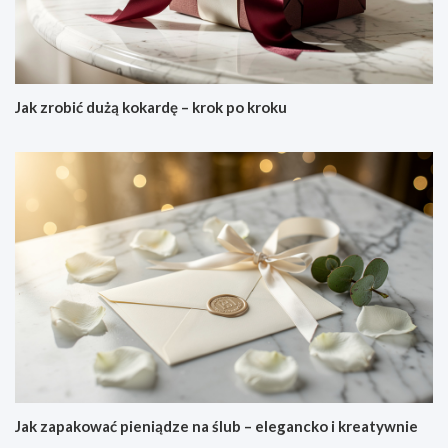
Jak zrobić dużą kokardę – krok po kroku
Jak zapakować pieniądze na ślub – elegancko i kreatywnie