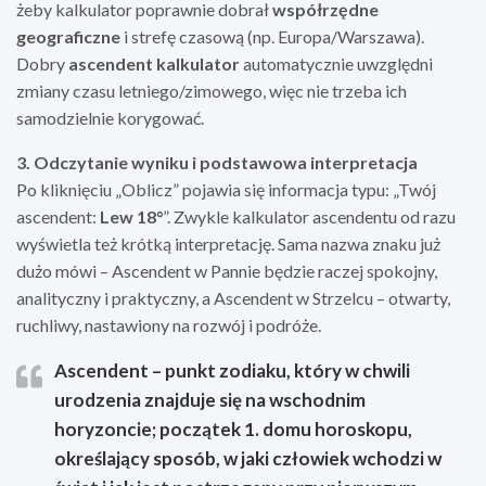
żeby kalkulator poprawnie dobrał
współrzędne
geograficzne
i strefę czasową (np. Europa/Warszawa).
Dobry
ascendent kalkulator
automatycznie uwzględni
zmiany czasu letniego/zimowego, więc nie trzeba ich
samodzielnie korygować.
3. Odczytanie wyniku i podstawowa interpretacja
Po kliknięciu „Oblicz” pojawia się informacja typu: „Twój
ascendent:
Lew 18°
”. Zwykle kalkulator ascendentu od razu
wyświetla też krótką interpretację. Sama nazwa znaku już
dużo mówi – Ascendent w Pannie będzie raczej spokojny,
analityczny i praktyczny, a Ascendent w Strzelcu – otwarty,
ruchliwy, nastawiony na rozwój i podróże.
Ascendent
– punkt zodiaku, który w chwili
urodzenia znajduje się na wschodnim
horyzoncie; początek
1. domu horoskopu
,
określający sposób, w jaki człowiek wchodzi w