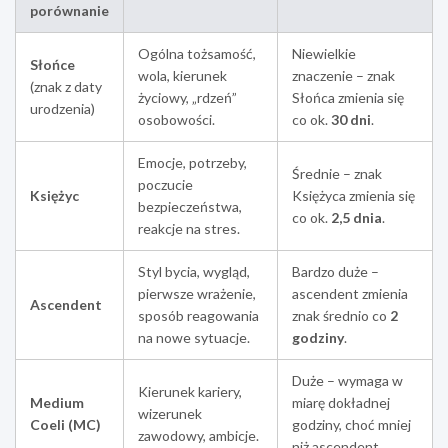
porównanie
Ogólna tożsamość,
Niewielkie
Słońce
wola, kierunek
znaczenie – znak
(znak z daty
życiowy, „rdzeń”
Słońca zmienia się
urodzenia)
osobowości.
co ok.
30 dni
.
Emocje, potrzeby,
Średnie – znak
poczucie
Księżyc
Księżyca zmienia się
bezpieczeństwa,
co ok.
2,5 dnia
.
reakcje na stres.
Styl bycia, wygląd,
Bardzo duże –
pierwsze wrażenie,
ascendent zmienia
Ascendent
sposób reagowania
znak średnio co
2
na nowe sytuacje.
godziny
.
Duże – wymaga w
Kierunek kariery,
Medium
miarę dokładnej
wizerunek
Coeli (MC)
godziny, choć mniej
zawodowy, ambicje.
niż ascendent.