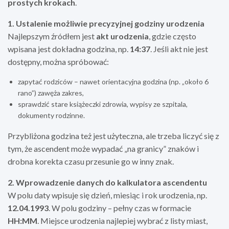
prostych krokach
.
1. Ustalenie możliwie precyzyjnej godziny urodzenia
Najlepszym źródłem jest
akt urodzenia
, gdzie często
wpisana jest dokładna godzina, np.
14:37
. Jeśli akt nie jest
dostępny, można spróbować:
zapytać rodziców – nawet orientacyjna godzina (np. „około 6
rano”) zawęża zakres,
sprawdzić stare książeczki zdrowia, wypisy ze szpitala,
dokumenty rodzinne.
Przybliżona godzina też jest użyteczna, ale trzeba liczyć się z
tym, że ascendent może wypadać „na granicy” znaków i
drobna korekta czasu przesunie go w inny znak.
2. Wprowadzenie danych do kalkulatora ascendentu
W polu daty wpisuje się dzień, miesiąc i rok urodzenia, np.
12.04.1993
. W polu godziny – pełny czas w formacie
HH:MM
. Miejsce urodzenia najlepiej wybrać z listy miast,