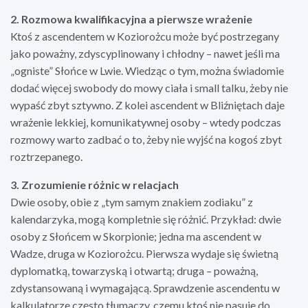
2. Rozmowa kwalifikacyjna a pierwsze wrażenie
Ktoś z ascendentem w Koziorożcu może być postrzegany
jako poważny, zdyscyplinowany i chłodny – nawet jeśli ma
„ogniste” Słońce w Lwie. Wiedząc o tym, można świadomie
dodać więcej swobody do mowy ciała i small talku, żeby nie
wypaść zbyt sztywno. Z kolei ascendent w Bliźniętach daje
wrażenie lekkiej, komunikatywnej osoby – wtedy podczas
rozmowy warto zadbać o to, żeby nie wyjść na kogoś zbyt
roztrzepanego.
3. Zrozumienie różnic w relacjach
Dwie osoby, obie z „tym samym znakiem zodiaku” z
kalendarzyka, mogą kompletnie się różnić. Przykład: dwie
osoby z Słońcem w Skorpionie; jedna ma ascendent w
Wadze, druga w Koziorożcu. Pierwsza wydaje się świetną
dyplomatką, towarzyską i otwartą; druga – poważną,
zdystansowaną i wymagającą. Sprawdzenie ascendentu w
kalkulatorze często tłumaczy, czemu ktoś nie pasuje do