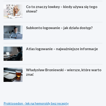
Co to znaczy lowkey – kiedy używa się tego
słowa?
Subkonto logowanie – jak działa dostęp?
Atlas logowanie – najważniejsze informacje
Władysław Broniewski – wiersze, które warto
znać
D
C
l
o
a
t
c
o
z
z
Proktosedon - lek na hemoroidy bez recepty
e
n