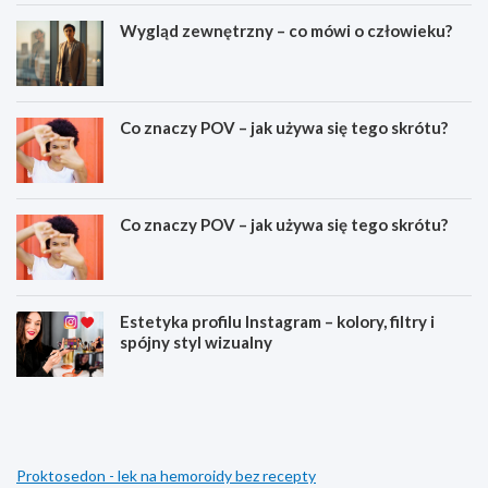
Wygląd zewnętrzny – co mówi o człowieku?
Co znaczy POV – jak używa się tego skrótu?
Co znaczy POV – jak używa się tego skrótu?
Estetyka profilu Instagram – kolory, filtry i
spójny styl wizualny
J
C
a
z
k
y
z
m
a
s
Proktosedon - lek na hemoroidy bez recepty
w
m