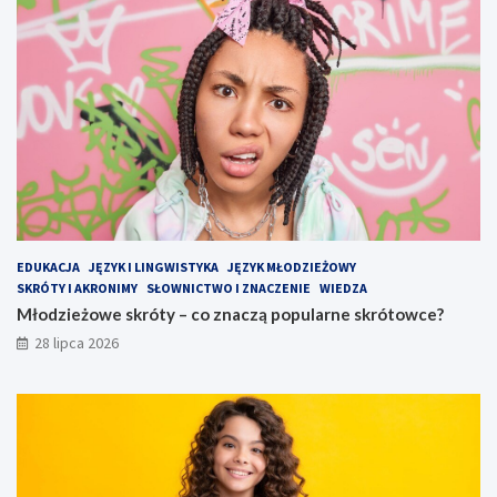
EDUKACJA
JĘZYK I LINGWISTYKA
JĘZYK MŁODZIEŻOWY
SKRÓTY I AKRONIMY
SŁOWNICTWO I ZNACZENIE
WIEDZA
Młodzieżowe skróty – co znaczą popularne skrótowce?
28 lipca 2026