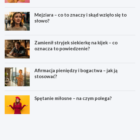
Mejziara – co to znaczy i skąd wzięło się to
słowo?
Zamienił stryjek siekierkę na kijek – co
oznacza to powiedzenie?
Afirmacja pieniędzy i bogactwa – jak ją
stosować?
Spętanie miłosne – na czym polega?
C
C
o
o
o
o
z
z
n
n