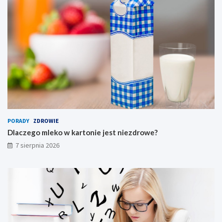
a
l
n
y
PORADY
ZDROWIE
Dlaczego mleko w kartonie jest niezdrowe?
7 sierpnia 2026