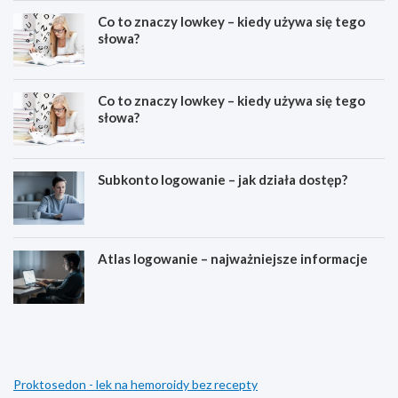
Co to znaczy lowkey – kiedy używa się tego
słowa?
Co to znaczy lowkey – kiedy używa się tego
słowa?
Subkonto logowanie – jak działa dostęp?
Atlas logowanie – najważniejsze informacje
E
D
s
l
t
a
e
c
t
z
Proktosedon - lek na hemoroidy bez recepty
y
e