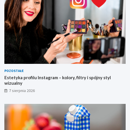
u
a
l
n
y
POZOSTAŁE
Estetyka profilu Instagram – kolory, filtry i spójny styl
wizualny
7 sierpnia 2026