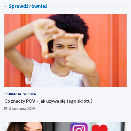
r
r
Sprawdź również
ó
y
t
,
u
f
?
i
l
t
r
y
i
s
p
ó
j
n
y
s
EDUKACJA
WIEDZA
t
Co znaczy POV – jak używa się tego skrótu?
y
8 sierpnia 2026
l
w
i
z