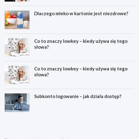
Dlaczego mleko w kartonie jest niezdrowe?
Co to znaczy lowkey – kiedy używa się tego
słowa?
Co to znaczy lowkey – kiedy używa się tego
słowa?
Subkonto logowanie – jak działa dostęp?
C
E
o
s
z
t
n
e
a
t