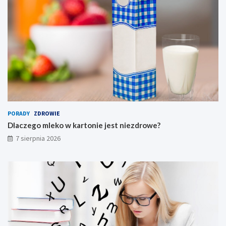
l
n
y
PORADY
ZDROWIE
Dlaczego mleko w kartonie jest niezdrowe?
7 sierpnia 2026