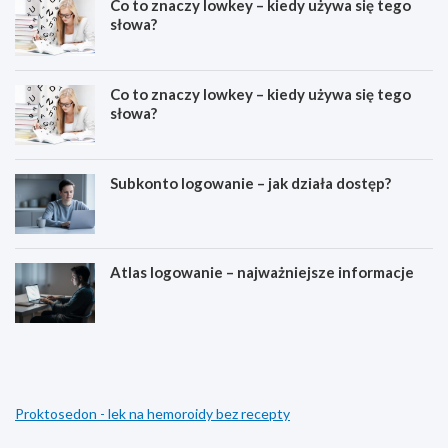
Co to znaczy lowkey – kiedy używa się tego
słowa?
Co to znaczy lowkey – kiedy używa się tego
słowa?
Subkonto logowanie – jak działa dostęp?
Atlas logowanie – najważniejsze informacje
E
D
s
l
t
a
e
c
t
z
Proktosedon - lek na hemoroidy bez recepty
y
e
k
g