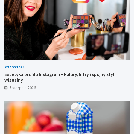
a
l
n
y
POZOSTAŁE
Estetyka profilu Instagram – kolory, filtry i spójny styl
wizualny
7 sierpnia 2026