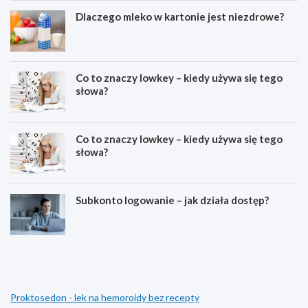
Dlaczego mleko w kartonie jest niezdrowe?
Co to znaczy lowkey – kiedy używa się tego
słowa?
Co to znaczy lowkey – kiedy używa się tego
słowa?
Subkonto logowanie – jak działa dostęp?
C
E
o
s
z
t
n
e
a
t
Proktosedon - lek na hemoroidy bez recepty
c
y