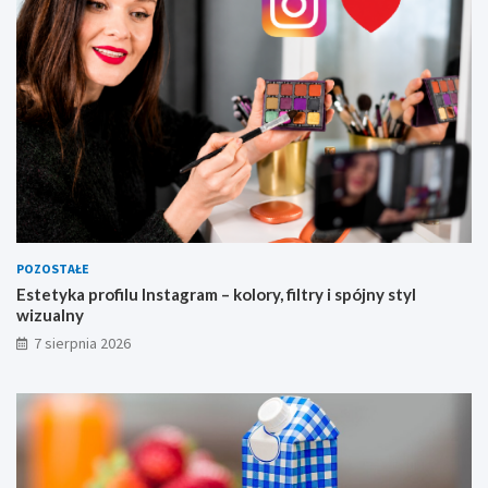
u
a
l
n
y
POZOSTAŁE
Estetyka profilu Instagram – kolory, filtry i spójny styl
wizualny
7 sierpnia 2026