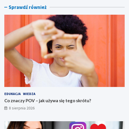
r
r
Sprawdź również
ó
y
t
,
u
f
?
i
l
t
r
y
i
s
p
ó
j
n
y
s
EDUKACJA
WIEDZA
t
Co znaczy POV – jak używa się tego skrótu?
y
8 sierpnia 2026
l
w
i
z