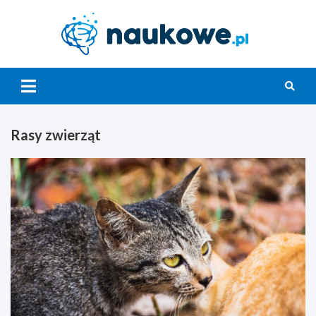
Skip
to
content
Nauko
Rasy zwierząt