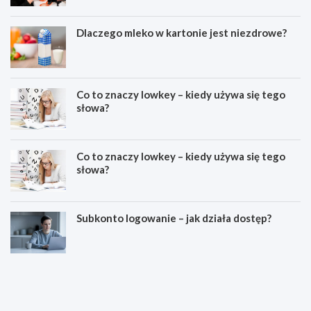
Dlaczego mleko w kartonie jest niezdrowe?
Co to znaczy lowkey – kiedy używa się tego
słowa?
Co to znaczy lowkey – kiedy używa się tego
słowa?
Subkonto logowanie – jak działa dostęp?
C
E
o
s
z
t
n
e
a
t