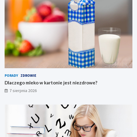
a
l
n
y
PORADY
ZDROWIE
Dlaczego mleko w kartonie jest niezdrowe?
7 sierpnia 2026