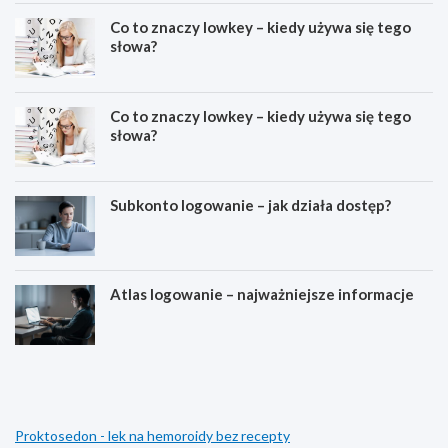
Co to znaczy lowkey – kiedy używa się tego
słowa?
Co to znaczy lowkey – kiedy używa się tego
słowa?
Subkonto logowanie – jak działa dostęp?
Atlas logowanie – najważniejsze informacje
E
D
s
l
t
a
e
c
t
z
Proktosedon - lek na hemoroidy bez recepty
y
e