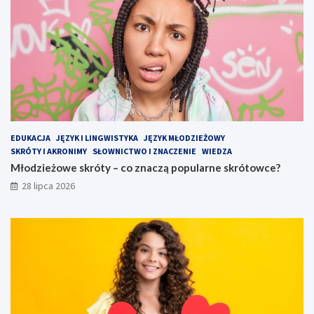
EDUKACJA
JĘZYK I LINGWISTYKA
JĘZYK MŁODZIEŻOWY
SKRÓTY I AKRONIMY
SŁOWNICTWO I ZNACZENIE
WIEDZA
Młodzieżowe skróty – co znaczą popularne skrótowce?
28 lipca 2026