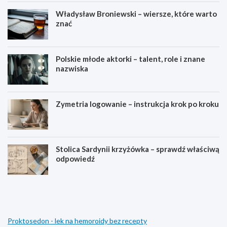
Władysław Broniewski – wiersze, które warto
znać
Polskie młode aktorki – talent, role i znane
nazwiska
Zymetria logowanie – instrukcja krok po kroku
Stolica Sardynii krzyżówka – sprawdź właściwą
odpowiedź
S
A
u
t
b
l
k
a
o
s
Proktosedon - lek na hemoroidy bez recepty
n
l