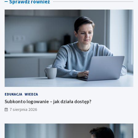
Sprawdź również
t
f
ę
o
p
r
?
m
a
c
j
e
EDUKACJA
WIEDZA
Subkonto logowanie – jak działa dostęp?
7 sierpnia 2026