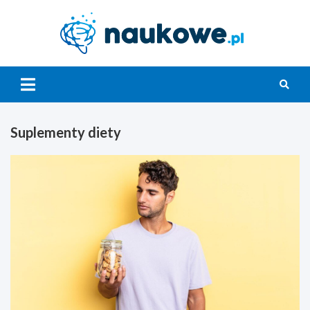
Skip
to
content
Nauko
Suplementy diety