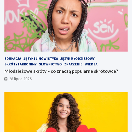
EDUKACJA
JĘZYK I LINGWISTYKA
JĘZYK MŁODZIEŻOWY
SKRÓTY I AKRONIMY
SŁOWNICTWO I ZNACZENIE
WIEDZA
Młodzieżowe skróty – co znaczą popularne skrótowce?
28 lipca 2026