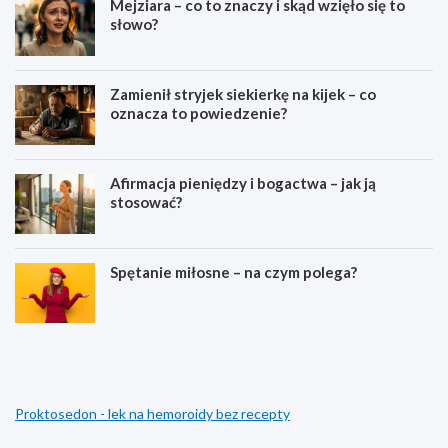
Mejziara – co to znaczy i skąd wzięło się to
słowo?
Zamienił stryjek siekierkę na kijek – co
oznacza to powiedzenie?
Afirmacja pieniędzy i bogactwa – jak ją
stosować?
Spętanie miłosne – na czym polega?
C
C
o
o
o
o
z
z
n
n
Proktosedon - lek na hemoroidy bez recepty
a
a
c
c