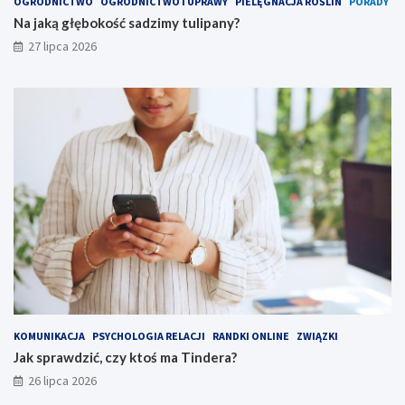
OGRODNICTWO
OGRODNICTWO I UPRAWY
PIELĘGNACJA ROŚLIN
PORADY
Na jaką głębokość sadzimy tulipany?
27 lipca 2026
KOMUNIKACJA
PSYCHOLOGIA RELACJI
RANDKI ONLINE
ZWIĄZKI
Jak sprawdzić, czy ktoś ma Tindera?
26 lipca 2026