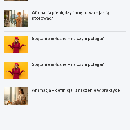
Afirmacja pieniędzy i bogactwa – jak ją
stosować?
Spętanie miłosne – na czym polega?
Spętanie miłosne – na czym polega?
Afirmacja – definicja i znaczenie w praktyce
M
Z
e
a
j
m
z
i
i
e