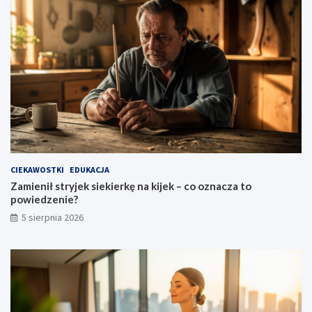
i
e
?
CIEKAWOSTKI
EDUKACJA
Zamienił stryjek siekierkę na kijek – co oznacza to
powiedzenie?
5 sierpnia 2026