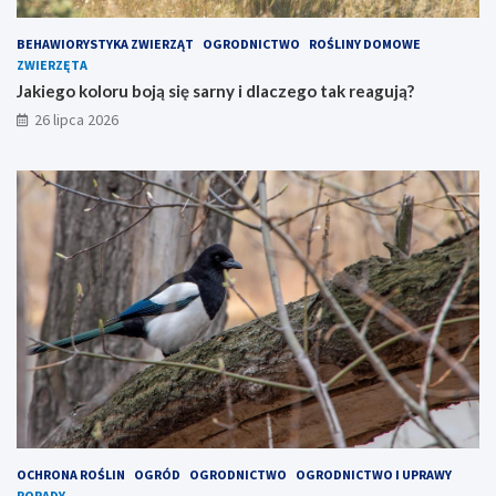
BEHAWIORYSTYKA ZWIERZĄT
OGRODNICTWO
ROŚLINY DOMOWE
ZWIERZĘTA
Jakiego koloru boją się sarny i dlaczego tak reagują?
26 lipca 2026
OCHRONA ROŚLIN
OGRÓD
OGRODNICTWO
OGRODNICTWO I UPRAWY
PORADY