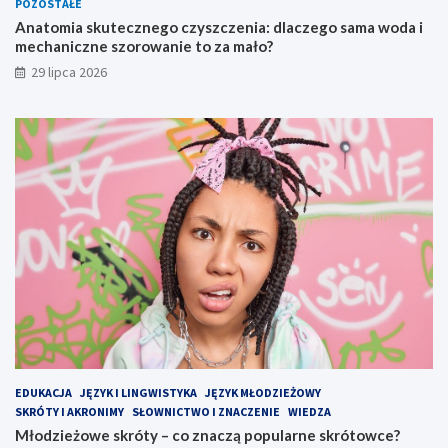
POZOSTAŁE
Anatomia skutecznego czyszczenia: dlaczego sama woda i
mechaniczne szorowanie to za mało?
29 lipca 2026
EDUKACJA
JĘZYK I LINGWISTYKA
JĘZYK MŁODZIEŻOWY
SKRÓTY I AKRONIMY
SŁOWNICTWO I ZNACZENIE
WIEDZA
Młodzieżowe skróty – co znaczą popularne skrótowce?