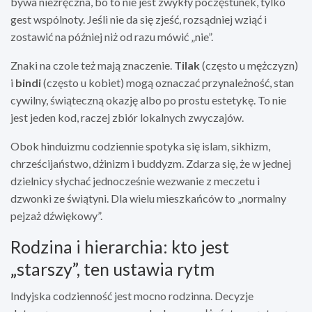
bywa niezręczna, bo to nie jest zwykły poczęstunek, tylko
gest wspólnoty. Jeśli nie da się zjeść, rozsądniej wziąć i
zostawić na później niż od razu mówić „nie”.
Znaki na czole też mają znaczenie.
Tilak
(często u mężczyzn)
i
bindi
(często u kobiet) mogą oznaczać przynależność, stan
cywilny, świąteczną okazję albo po prostu estetykę. To nie
jest jeden kod, raczej zbiór lokalnych zwyczajów.
Obok hinduizmu codziennie spotyka się islam, sikhizm,
chrześcijaństwo, dżinizm i buddyzm. Zdarza się, że w jednej
dzielnicy słychać jednocześnie wezwanie z meczetu i
dzwonki ze świątyni. Dla wielu mieszkańców to „normalny
pejzaż dźwiękowy”.
Rodzina i hierarchia: kto jest
„starszy”, ten ustawia rytm
Indyjska codzienność jest mocno rodzinna. Decyzje