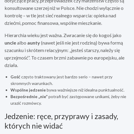
dotyczące pracy, przeprowadzek czy małżeństw często są
konsultowane szerzej niż w Polsce. Nie chodzi wyłącznie o
kontrolę – w tle jest sieć realnego wsparcia: opieka nad
dziećmi, pomoc finansowa, wspólne mieszkanie.
Hierarchia wieku jest ważna. Zwracanie się do kogoś jako
uncle
albo
aunty
(nawet jeśli nie jest rodziną) bywa formą
szacunku i skrótem relacyjnym: „jesteś starszy, należy się
uprzejmość”. To czasem brzmi zabawnie po europejsku, ale
działa.
Gość
często traktowany jest bardzo serio – nawet przy
skromnych warunkach.
Wspólne jedzenie
bywa ważniejsze niż idealna punktualność.
Bezpośrednie „nie”
potrafi być zastępowane unikami, żeby nie
urazić rozmówcy.
Jedzenie: ręce, przyprawy i zasady,
których nie widać