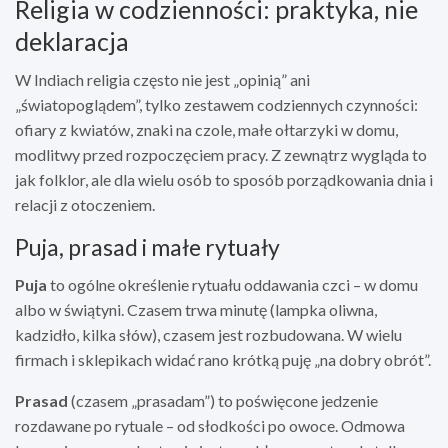
Religia w codzienności: praktyka, nie
deklaracja
W Indiach religia często nie jest „opinią” ani
„światopoglądem”, tylko zestawem codziennych czynności:
ofiary z kwiatów, znaki na czole, małe ołtarzyki w domu,
modlitwy przed rozpoczęciem pracy. Z zewnątrz wygląda to
jak folklor, ale dla wielu osób to sposób porządkowania dnia i
relacji z otoczeniem.
Puja, prasad i małe rytuały
Puja
to ogólne określenie rytuału oddawania czci – w domu
albo w świątyni. Czasem trwa minutę (lampka oliwna,
kadzidło, kilka słów), czasem jest rozbudowana. W wielu
firmach i sklepikach widać rano krótką puję „na dobry obrót”.
Prasad
(czasem „prasadam”) to poświęcone jedzenie
rozdawane po rytuale – od słodkości po owoce. Odmowa