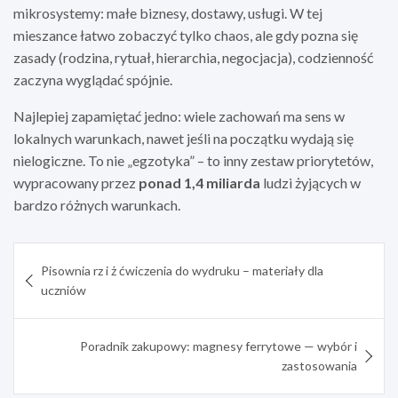
mikrosystemy: małe biznesy, dostawy, usługi. W tej
mieszance łatwo zobaczyć tylko chaos, ale gdy pozna się
zasady (rodzina, rytuał, hierarchia, negocjacja), codzienność
zaczyna wyglądać spójnie.
Najlepiej zapamiętać jedno: wiele zachowań ma sens w
lokalnych warunkach, nawet jeśli na początku wydają się
nielogiczne. To nie „egzotyka” – to inny zestaw priorytetów,
wypracowany przez
ponad 1,4 miliarda
ludzi żyjących w
bardzo różnych warunkach.
Nawigacja
Pisownia rz i ż ćwiczenia do wydruku – materiały dla
wpisu
uczniów
Poradnik zakupowy: magnesy ferrytowe — wybór i
zastosowania