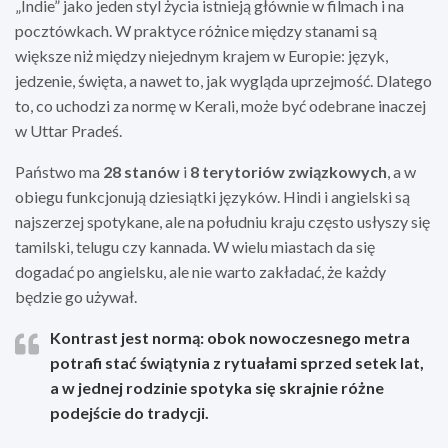
„Indie” jako jeden styl życia istnieją głównie w filmach i na
pocztówkach. W praktyce różnice między stanami są
większe niż między niejednym krajem w Europie: język,
jedzenie, święta, a nawet to, jak wygląda uprzejmość. Dlatego
to, co uchodzi za normę w Kerali, może być odebrane inaczej
w Uttar Pradeś.
Państwo ma
28 stanów
i
8 terytoriów związkowych
, a w
obiegu funkcjonują dziesiątki języków. Hindi i angielski są
najszerzej spotykane, ale na południu kraju często usłyszy się
tamilski, telugu czy kannada. W wielu miastach da się
dogadać po angielsku, ale nie warto zakładać, że każdy
będzie go używał.
Kontrast jest normą:
obok nowoczesnego metra
potrafi stać świątynia z rytuałami sprzed setek lat,
a w jednej rodzinie spotyka się skrajnie różne
podejście do tradycji.