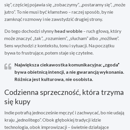
się”, częściej pojawia się „zobaczymy”, „postaramy się”, „może
jutro”. To nie musi być kłamstwo – raczej sposób, by nie
zamknąć rozmowy i nie zawstydzić drugiej strony.
Do tego dochodzi słynny
head wobble
– ruch głową, który
może znaczyć „tak”, „rozumiem”, „słucham” albo „możliwe”.
Sens wychodzi z kontekstu, tonu i sytuacji. Na początku
bywa to frustrujące, potem staje się czytelne.
Największa ciekawostka komunikacyjna:
„zgoda”
bywa obietnicą intencji, a nie gwarancją wykonania.
Różnica jest kulturowa, nie osobista.
Codzienna sprzeczność, która trzyma
się kupy
Indie potrafią jednocześnie męczyć i zachwycać, bo nie udają
kraju „jednolitego”. Obok głębokiej tradycji idzie
technologia, obok improwizacji – świetnie działające