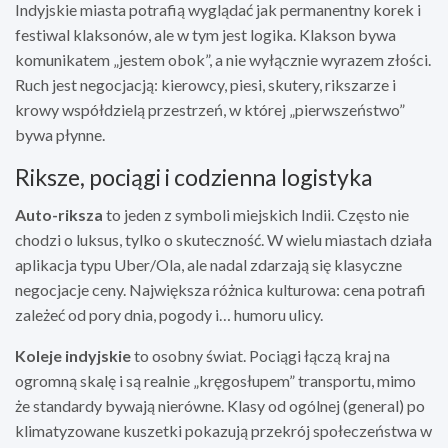
Indyjskie miasta potrafią wyglądać jak permanentny korek i
festiwal klaksonów, ale w tym jest logika. Klakson bywa
komunikatem „jestem obok”, a nie wyłącznie wyrazem złości.
Ruch jest negocjacją: kierowcy, piesi, skutery, rikszarze i
krowy współdzielą przestrzeń, w której „pierwszeństwo”
bywa płynne.
Riksze, pociągi i codzienna logistyka
Auto-riksza
to jeden z symboli miejskich Indii. Często nie
chodzi o luksus, tylko o skuteczność. W wielu miastach działa
aplikacja typu Uber/Ola, ale nadal zdarzają się klasyczne
negocjacje ceny. Największa różnica kulturowa: cena potrafi
zależeć od pory dnia, pogody i… humoru ulicy.
Koleje indyjskie
to osobny świat. Pociągi łączą kraj na
ogromną skalę i są realnie „kręgosłupem” transportu, mimo
że standardy bywają nierówne. Klasy od ogólnej (general) po
klimatyzowane kuszetki pokazują przekrój społeczeństwa w