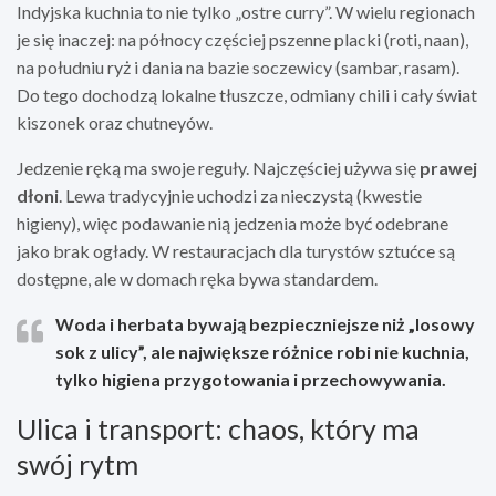
Indyjska kuchnia to nie tylko „ostre curry”. W wielu regionach
je się inaczej: na północy częściej pszenne placki (roti, naan),
na południu ryż i dania na bazie soczewicy (sambar, rasam).
Do tego dochodzą lokalne tłuszcze, odmiany chili i cały świat
kiszonek oraz chutneyów.
Jedzenie ręką ma swoje reguły. Najczęściej używa się
prawej
dłoni
. Lewa tradycyjnie uchodzi za nieczystą (kwestie
higieny), więc podawanie nią jedzenia może być odebrane
jako brak ogłady. W restauracjach dla turystów sztućce są
dostępne, ale w domach ręka bywa standardem.
Woda i herbata
bywają bezpieczniejsze niż „losowy
sok z ulicy”, ale największe różnice robi nie kuchnia,
tylko higiena przygotowania i przechowywania.
Ulica i transport: chaos, który ma
swój rytm