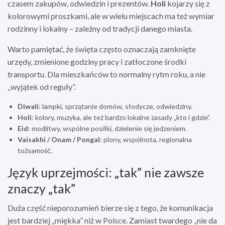
czasem zakupów, odwiedzin i prezentów.
Holi
kojarzy się z
kolorowymi proszkami, ale w wielu miejscach ma też wymiar
rodzinny i lokalny – zależny od tradycji danego miasta.
Warto pamiętać, że święta często oznaczają zamknięte
urzędy, zmienione godziny pracy i zatłoczone środki
transportu. Dla mieszkańców to normalny rytm roku, a nie
„wyjątek od reguły”.
Diwali
: lampki, sprzątanie domów, słodycze, odwiedziny.
Holi
: kolory, muzyka, ale też bardzo lokalne zasady „kto i gdzie”.
Eid
: modlitwy, wspólne posiłki, dzielenie się jedzeniem.
Vaisakhi / Onam / Pongal
: plony, wspólnota, regionalna
tożsamość.
Język uprzejmości: „tak” nie zawsze
znaczy „tak”
Duża część nieporozumień bierze się z tego, że komunikacja
jest bardziej „miękka” niż w Polsce. Zamiast twardego „nie da