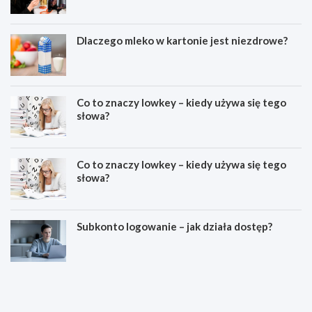
Dlaczego mleko w kartonie jest niezdrowe?
Co to znaczy lowkey – kiedy używa się tego
słowa?
Co to znaczy lowkey – kiedy używa się tego
słowa?
Subkonto logowanie – jak działa dostęp?
C
E
o
s
z
t
n
e