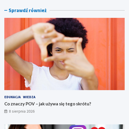
k
o
r
r
Sprawdź również
ó
y
t
,
u
f
?
i
l
t
r
y
i
s
p
ó
j
n
y
s
EDUKACJA
WIEDZA
t
Co znaczy POV – jak używa się tego skrótu?
y
8 sierpnia 2026
l
w
i
z