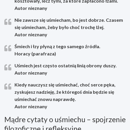
kosztowały, lecz tymi, za które zapłacono łzami.
Autor nieznany
Nie zawsze się uśmiecham, bo jest dobrze. Czasem
się uśmiecham, żeby było choć trochę lżej.
Autor nieznany
Śmiech i łzy płyną z tego samego źródła.
Horacy (parafraza)
Uśmiech jest często ostatnią linią obrony duszy.
Autor nieznany
Kiedy nauczysz się uśmiechać, choć serce pęka,
zyskujesz nadzieję, że któregoś dnia będzie się
uśmiechać znowu naprawdę.
Autor nieznany
Mądre cytaty o uśmiechu – spojrzenie
filozoficzne i refleksyjne