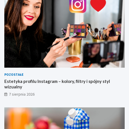
u
a
l
n
y
POZOSTAŁE
Estetyka profilu Instagram – kolory, filtry i spójny styl
wizualny
7 sierpnia 2026