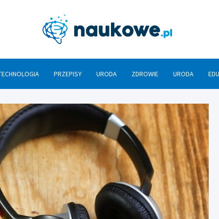
Nauko
TECHNOLOGIA
PRZEPISY
URODA
ZDROWIE
URODA
ED