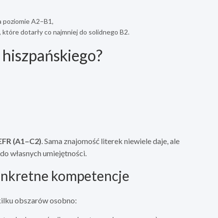
na poziomie A2–B1,
b, które dotarły co najmniej do solidnego B2.
 hiszpańskiego?
EFR (A1–C2)
. Sama znajomość literek niewiele daje, ale
do własnych umiejętności.
 konkretne kompetencje
ilku obszarów osobno: