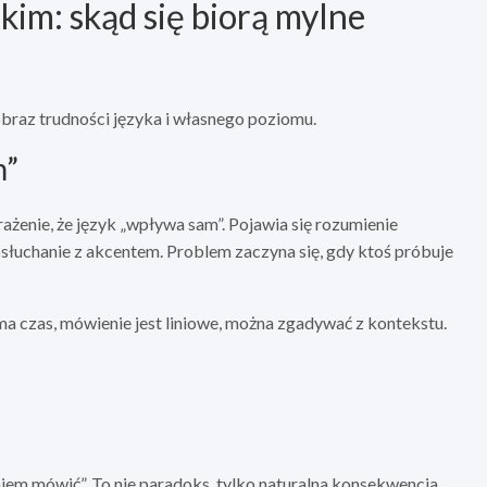
kim: skąd się biorą mylne
obraz trudności języka i własnego poziomu.
m”
rażenie, że język „wpływa sam”. Pojawia się rozumienie
słuchanie z akcentem. Problem zaczyna się, gdy ktoś próbuje
a czas, mówienie jest liniowe, można zgadywać z kontekstu.
miem mówić”. To nie paradoks, tylko naturalna konsekwencja