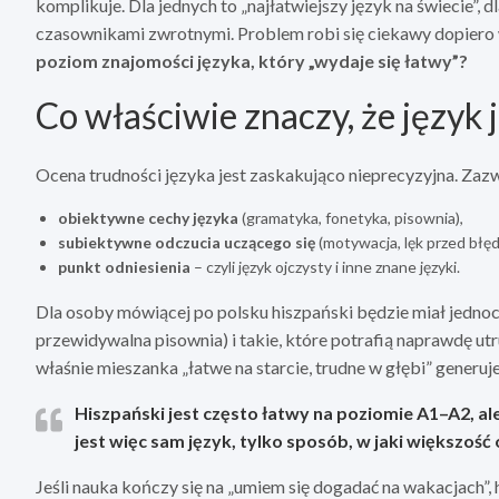
komplikuje. Dla jednych to „najłatwiejszy język na świecie”, d
czasownikami zwrotnymi. Problem robi się ciekawy dopiero w
poziom znajomości języka, który „wydaje się łatwy”?
Co właściwie znaczy, że język 
Ocena trudności języka jest zaskakująco nieprecyzyjna. Zazwy
obiektywne cechy języka
(gramatyka, fonetyka, pisownia),
subiektywne odczucia uczącego się
(motywacja, lęk przed błęd
punkt odniesienia
– czyli język ojczysty i inne znane języki.
Dla osoby mówiącej po polsku hiszpański będzie miał jedno
przewidywalna pisownia) i takie, które potrafią naprawdę utru
właśnie mieszanka „łatwe na starcie, trudne w głębi” generu
Hiszpański jest często
łatwy na poziomie A1–A2
, al
jest więc sam język, tylko sposób, w jaki większoś
Jeśli nauka kończy się na „umiem się dogadać na wakacjach”,