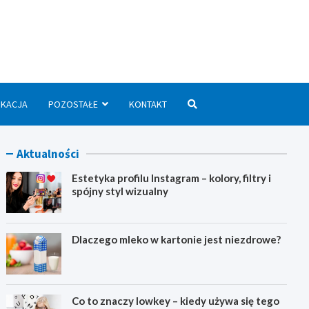
we.pl
UKACJA
POZOSTAŁE
KONTAKT
Aktualności
Estetyka profilu Instagram – kolory, filtry i
spójny styl wizualny
Dlaczego mleko w kartonie jest niezdrowe?
Co to znaczy lowkey – kiedy używa się tego