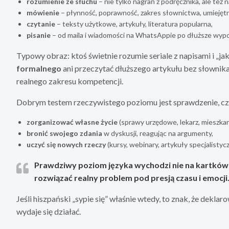
rozumienie ze słuchu
– nie tylko nagrań z podręcznika, ale też
mówienie
– płynność, poprawność, zakres słownictwa, umiejętn
czytanie
– teksty użytkowe, artykuły, literatura popularna,
pisanie
– od maila i wiadomości na WhatsAppie po dłuższe wypo
Typowy obraz: ktoś świetnie rozumie seriale z napisami i „ja
formalnego
ani przeczytać dłuższego artykułu bez słownika
realnego zakresu kompetencji.
Dobrym testem rzeczywistego poziomu jest sprawdzenie, c
zorganizować własne życie
(sprawy urzędowe, lekarz, mieszka
bronić swojego zdania
w dyskusji, reagując na argumenty,
uczyć się nowych rzeczy
(kursy, webinary, artykuły specjalistycz
Prawdziwy poziom języka wychodzi nie na kartkówce
rozwiązać realny problem
pod presją czasu i emocji
Jeśli hiszpański „sypie się” właśnie wtedy, to znak, że dekla
wydaje się działać.