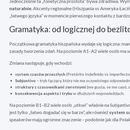
Jednocześnie ta „fonetyczna prostota” bywa zdradliwa. W
naturalnie
. Akcenty regionalne (Hiszpania vs Ameryka Łaciń
„łatwego języka” w momencie pierwszego kontaktu z bardz
Gramatyka: od logicznej do bezlit
Początkowa gramatyka hiszpańska wydaje się logiczna: mam
zasady tworzenia zdań. Na poziomie A1–A2 wiele osób ma wr
Zmiana następuje, gdy wchodzi:
system czasów przeszłych
(Pretérito Indefinido vs Imperfecto
Subjuntivo
– tryb łączący, który nie ma oczywistego odpowiedn
struktury z czasownikami zwrotnymi
(me gusta, se me cayó, s
konsekwencja aspektu i trybu
w dłuższych wypowiedziach.
Na poziomie B1–B2 wiele osób „utkwi” właśnie na Subjuntivo 
jest tylko „łatwo dogadać się w barze”, ale również
system s
speakerów mają ogromne znaczenie – podobnie jak dla Polak