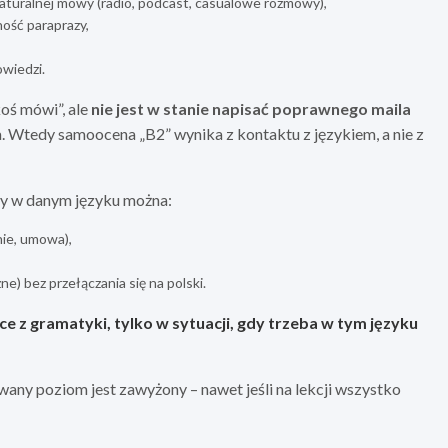
 naturalnej mowy (radio, podcast, casualowe rozmowy),
ość paraprazy,
wiedzi.
koś mówi”, ale
nie jest w stanie napisać poprawnego maila
. Wtedy samoocena „B2” wynika z kontaktu z językiem, a nie z
zy w danym języku można:
nie, umowa),
ne) bez przełączania się na polski.
 z gramatyki, tylko w sytuacji, gdy trzeba w tym języku
.
rowany poziom jest zawyżony – nawet jeśli na lekcji wszystko