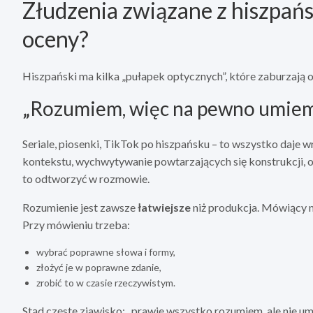
Złudzenia związane z hiszpańs
oceny?
Hiszpański ma kilka „pułapek optycznych”, które zaburzają 
„Rozumiem, więc na pewno umie
Seriale, piosenki, TikTok po hiszpańsku – to wszystko daje w
kontekstu, wychwytywanie powtarzających się konstrukcji, o
to odtworzyć w rozmowie.
Rozumienie jest zawsze
łatwiejsze
niż produkcja. Mówiący m
Przy mówieniu trzeba:
wybrać poprawne słowa i formy,
złożyć je w poprawne zdanie,
zrobić to w czasie rzeczywistym.
Stąd częste zjawisko: „prawie wszystko rozumiem, ale nie u