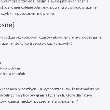
ymowa może brzmieć
zrozumiale
, ale już niekoniecznie
ska, a w niej kolejne odmiany) potrafią wywrócić wrażenie
o szybkim, potocznym mówieniem.
osnej
y rodzajnik, końcówki czasowników regularnych, dość jasne
ażenie: „to tylko trzeba wykuć końcówki”.
),
ika w polskim,
e habla español),
i czasach przeszłych. Tu wychodzi na jaw, że hiszpański nie
ubtelnych wyborów gramatycznych
, które dla native
ów różnica między „poszedłem” a „chodziłem”.