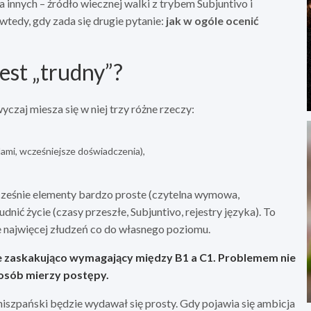
la innych – źródło wiecznej walki z trybem Subjuntivo i
tedy, gdy zada się drugie pytanie:
jak w ogóle ocenić
jest „trudny”?
czaj miesza się w niej trzy różne rzeczy:
ami, wcześniejsze doświadczenia),
cześnie elementy bardzo proste (czytelna wymowa,
dnić życie (czasy przeszłe, Subjuntivo, rejestry języka). To
je najwięcej złudzeń co do własnego poziomu.
e
zaskakująco wymagający między B1 a C1
. Problemem nie
ć osób mierzy postępy.
 hiszpański będzie wydawał się prosty. Gdy pojawia się ambicja