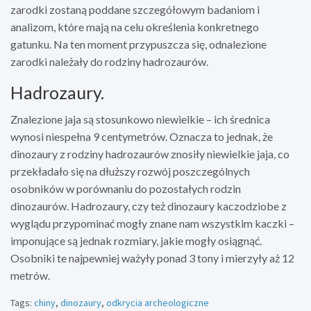
zarodki zostaną poddane szczegółowym badaniom i
analizom, które mają na celu określenia konkretnego
gatunku. Na ten moment przypuszcza się, odnalezione
zarodki należały do rodziny hadrozaurów.
Hadrozaury.
Znalezione jaja są stosunkowo niewielkie – ich średnica
wynosi niespełna 9 centymetrów. Oznacza to jednak, że
dinozaury z rodziny hadrozaurów znosiły niewielkie jaja, co
przekładało się na dłuższy rozwój poszczególnych
osobników w porównaniu do pozostałych rodzin
dinozaurów. Hadrozaury, czy też dinozaury kaczodziobe z
wyglądu przypominać mogły znane nam wszystkim kaczki –
imponujące są jednak rozmiary, jakie mogły osiągnąć.
Osobniki te najpewniej ważyły ponad 3 tony i mierzyły aż 12
metrów.
Tags:
chiny
,
dinozaury
,
odkrycia archeologiczne