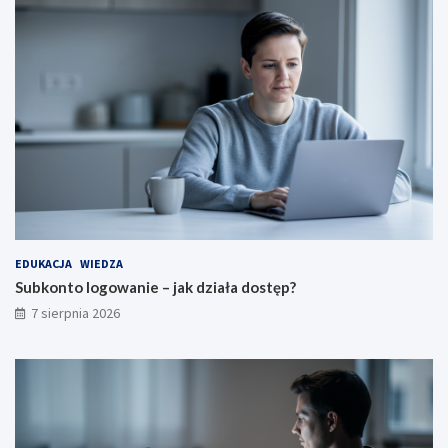
p
r
?
m
a
c
j
e
EDUKACJA
WIEDZA
Subkonto logowanie – jak działa dostęp?
7 sierpnia 2026