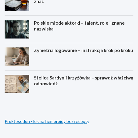
znać
Polskie młode aktorki – talent, role i znane
nazwiska
Zymetria logowanie – instrukcja krok po kroku
Stolica Sardynii krzyżówka – sprawdź właściwą
odpowiedź
S
A
u
t
b
l
k
a
o
s
Proktosedon - lek na hemoroidy bez recepty
n
l
t
o
o
g