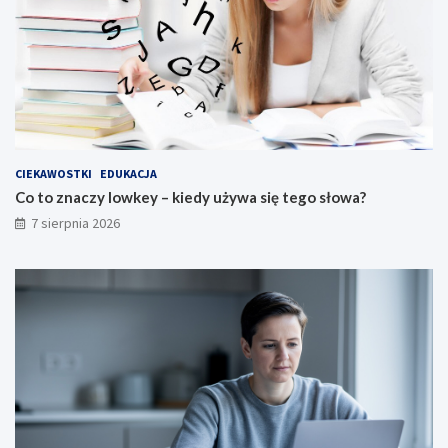
w
a
?
CIEKAWOSTKI
EDUKACJA
Co to znaczy lowkey – kiedy używa się tego słowa?
7 sierpnia 2026