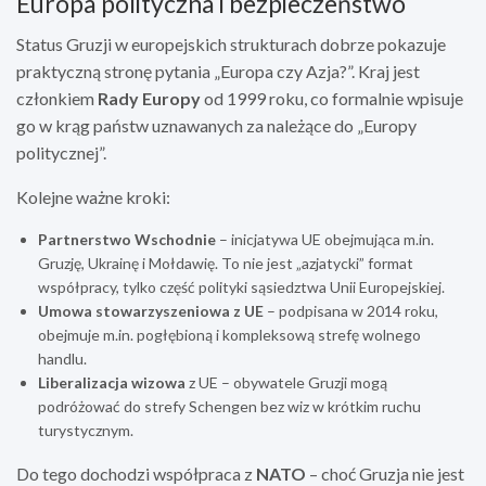
Europa polityczna i bezpieczeństwo
Status Gruzji w europejskich strukturach dobrze pokazuje
praktyczną stronę pytania „Europa czy Azja?”. Kraj jest
członkiem
Rady Europy
od 1999 roku, co formalnie wpisuje
go w krąg państw uznawanych za należące do „Europy
politycznej”.
Kolejne ważne kroki:
Partnerstwo Wschodnie
– inicjatywa UE obejmująca m.in.
Gruzję, Ukrainę i Mołdawię. To nie jest „azjatycki” format
współpracy, tylko część polityki sąsiedztwa Unii Europejskiej.
Umowa stowarzyszeniowa z UE
– podpisana w 2014 roku,
obejmuje m.in. pogłębioną i kompleksową strefę wolnego
handlu.
Liberalizacja wizowa
z UE – obywatele Gruzji mogą
podróżować do strefy Schengen bez wiz w krótkim ruchu
turystycznym.
Do tego dochodzi współpraca z
NATO
– choć Gruzja nie jest