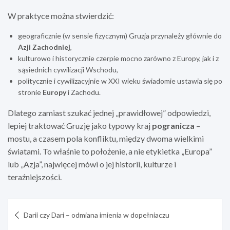
W praktyce można stwierdzić:
geograficznie (w sensie fizycznym) Gruzja przynależy głównie do
Azji Zachodniej
,
kulturowo i historycznie czerpie mocno zarówno z Europy, jak i z
sąsiednich cywilizacji Wschodu,
politycznie i cywilizacyjnie w XXI wieku świadomie ustawia się po
stronie
Europy
i Zachodu.
Dlatego zamiast szukać jednej „prawidłowej” odpowiedzi,
lepiej traktować Gruzję jako typowy kraj
pogranicza
–
mostu, a czasem pola konfliktu, między dwoma wielkimi
światami. To właśnie to położenie, a nie etykietka „Europa”
lub „Azja”, najwięcej mówi o jej historii, kulturze i
teraźniejszości.
Nawigacja
Darii czy Dari – odmiana imienia w dopełniaczu
wpisu