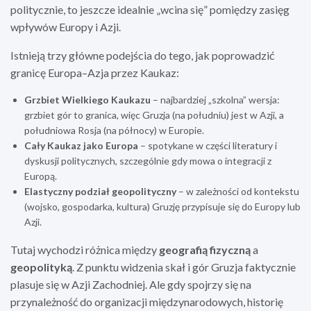
politycznie, to jeszcze idealnie „wcina się” pomiędzy zasięg
wpływów Europy i Azji.
Istnieją trzy główne podejścia do tego, jak poprowadzić
granicę Europa–Azja przez Kaukaz:
Grzbiet Wielkiego Kaukazu
– najbardziej „szkolna” wersja:
grzbiet gór to granica, więc Gruzja (na południu) jest w Azji, a
południowa Rosja (na północy) w Europie.
Cały Kaukaz jako Europa
– spotykane w części literatury i
dyskusji politycznych, szczególnie gdy mowa o integracji z
Europą.
Elastyczny podział geopolityczny
– w zależności od kontekstu
(wojsko, gospodarka, kultura) Gruzję przypisuje się do Europy lub
Azji.
Tutaj wychodzi różnica między
geografią fizyczną
a
geopolityką
. Z punktu widzenia skał i gór Gruzja faktycznie
plasuje się w Azji Zachodniej. Ale gdy spojrzy się na
przynależność do organizacji międzynarodowych, historię