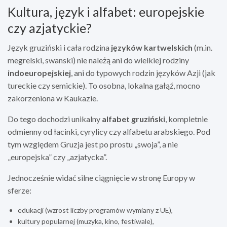
Kultura, język i alfabet: europejskie
czy azjatyckie?
Język gruziński i cała rodzina
języków kartwelskich
(m.in.
megrelski, swanski) nie należą ani do wielkiej rodziny
indoeuropejskiej
, ani do typowych rodzin języków Azji (jak
tureckie czy semickie). To osobna, lokalna gałąź, mocno
zakorzeniona w Kaukazie.
Do tego dochodzi unikalny
alfabet gruziński
, kompletnie
odmienny od łacinki, cyrylicy czy alfabetu arabskiego. Pod
tym względem Gruzja jest po prostu „swoja”, a nie
„europejska” czy „azjatycka”.
Jednocześnie widać silne ciągnięcie w stronę Europy w
sferze:
edukacji (wzrost liczby programów wymiany z UE),
kultury popularnej (muzyka, kino, festiwale),