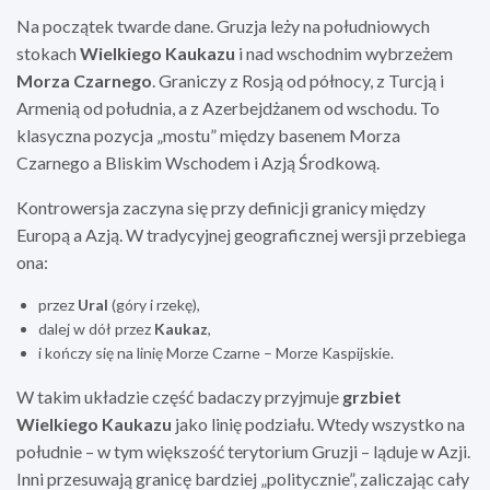
Na początek twarde dane. Gruzja leży na południowych
stokach
Wielkiego Kaukazu
i nad wschodnim wybrzeżem
Morza Czarnego
. Graniczy z Rosją od północy, z Turcją i
Armenią od południa, a z Azerbejdżanem od wschodu. To
klasyczna pozycja „mostu” między basenem Morza
Czarnego a Bliskim Wschodem i Azją Środkową.
Kontrowersja zaczyna się przy definicji granicy między
Europą a Azją. W tradycyjnej geograficznej wersji przebiega
ona:
przez
Ural
(góry i rzekę),
dalej w dół przez
Kaukaz
,
i kończy się na linię Morze Czarne – Morze Kaspijskie.
W takim układzie część badaczy przyjmuje
grzbiet
Wielkiego Kaukazu
jako linię podziału. Wtedy wszystko na
południe – w tym większość terytorium Gruzji – ląduje w Azji.
Inni przesuwają granicę bardziej „politycznie”, zaliczając cały