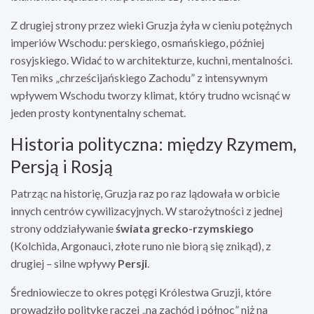
Z drugiej strony przez wieki Gruzja żyła w cieniu potężnych
imperiów Wschodu: perskiego, osmańskiego, później
rosyjskiego. Widać to w architekturze, kuchni, mentalności.
Ten miks „chrześcijańskiego Zachodu” z intensywnym
wpływem Wschodu tworzy klimat, który trudno wcisnąć w
jeden prosty kontynentalny schemat.
Historia polityczna: między Rzymem,
Persją i Rosją
Patrząc na historię, Gruzja raz po raz lądowała w orbicie
innych centrów cywilizacyjnych. W starożytności z jednej
strony oddziaływanie
świata grecko-rzymskiego
(Kolchida, Argonauci, złote runo nie biorą się znikąd), z
drugiej – silne wpływy
Persji
.
Średniowiecze to okres potęgi Królestwa Gruzji, które
prowadziło politykę raczej „na zachód i północ” niż na