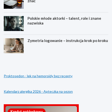
znać
Polskie młode aktorki – talent, role i znane
nazwiska
Zymetria logowanie – instrukcja krok po kroku
C
S
o
u
t
b
o
k
z
o
Proktosedon - lek na hemoroidy bez recepty
n
n
a
t
c
o
z
l
Kalendarz alergika 2026 - Apteczka na sezon
y
o
l
g
o
o
w
w