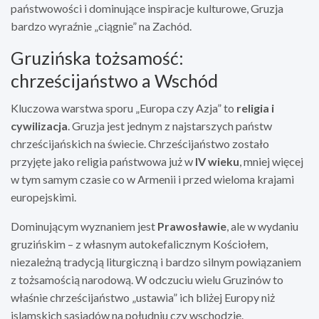
państwowości i dominujące inspiracje kulturowe, Gruzja
bardzo wyraźnie „ciągnie” na Zachód.
Gruzińska tożsamość:
chrześcijaństwo a Wschód
Kluczowa warstwa sporu „Europa czy Azja” to
religia i
cywilizacja
. Gruzja jest jednym z najstarszych państw
chrześcijańskich na świecie. Chrześcijaństwo zostało
przyjęte jako religia państwowa już w
IV wieku
, mniej więcej
w tym samym czasie co w Armenii i przed wieloma krajami
europejskimi.
Dominującym wyznaniem jest
Prawosławie
, ale w wydaniu
gruzińskim – z własnym autokefalicznym Kościołem,
niezależną tradycją liturgiczną i bardzo silnym powiązaniem
z tożsamością narodową. W odczuciu wielu Gruzinów to
właśnie chrześcijaństwo „ustawia” ich bliżej Europy niż
islamskich sąsiadów na południu czy wschodzie.