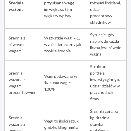
Średnia
przypisaną
wagę
–
różnymi ilościami,
ważona
im większa, tym
udział
większy wpływ
procentowy
składników
Sytuacje, gdy
Średnia z
Wszystkie wagi =
1
,
naprawdę każda
równymi
wynik identyczny jak
liczba jest równie
wagami
zwykła średnia
ważna
Struktura
Średnia
portfela
Wagi podawane w
ważona z
inwestycyjnego,
%
, suma wag =
wagami
udział działów w
100%
procentowymi
przychodach
firmy
Średnia cena za
Średnia
kg, średnia
Wagi to ilości sztuk,
ważona z
stawka
godzin, kilogramów
wagami
godzinowa,