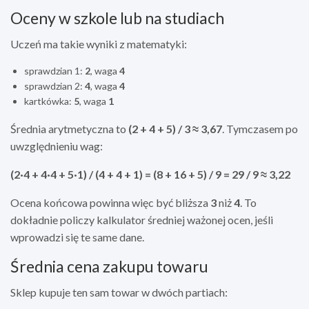
Oceny w szkole lub na studiach
Uczeń ma takie wyniki z matematyki:
sprawdzian 1:
2
, waga
4
sprawdzian 2:
4
, waga
4
kartkówka:
5
, waga
1
Średnia arytmetyczna to
(2 + 4 + 5) / 3 ≈ 3,67
. Tymczasem po
uwzględnieniu wag:
(2·4 + 4·4 + 5·1) / (4 + 4 + 1) = (8 + 16 + 5) / 9 = 29 / 9 ≈ 3,22
Ocena końcowa powinna więc być bliższa
3
niż
4
. To
dokładnie policzy kalkulator średniej ważonej ocen, jeśli
wprowadzi się te same dane.
Średnia cena zakupu towaru
Sklep kupuje ten sam towar w dwóch partiach: