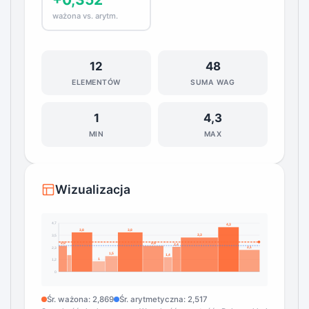
ważona vs. arytm.
12
48
ELEMENTÓW
SUMA WAG
1
4,3
MIN
MAX
Wizualizacja
4,7
4,3
3,8
3,8
3,3
3,5
2,5
2,5
2,4
2,1
2,3
1,5
1,4
1
1,2
0
Śr. ważona: 2,869
Śr. arytmetyczna: 2,517