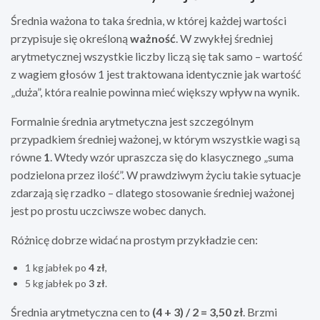
Średnia ważona to taka średnia, w której każdej wartości
przypisuje się określoną
ważność
. W zwykłej średniej
arytmetycznej wszystkie liczby liczą się tak samo – wartość
z wagiem głosów 1 jest traktowana identycznie jak wartość
„duża”, która realnie powinna mieć większy wpływ na wynik.
Formalnie średnia arytmetyczna jest szczególnym
przypadkiem średniej ważonej, w którym wszystkie wagi są
równe
1
. Wtedy wzór upraszcza się do klasycznego „suma
podzielona przez ilość”. W prawdziwym życiu takie sytuacje
zdarzają się rzadko – dlatego stosowanie średniej ważonej
jest po prostu uczciwsze wobec danych.
Różnicę dobrze widać na prostym przykładzie cen:
1 kg jabłek po
4 zł
,
5 kg jabłek po
3 zł
.
Średnia arytmetyczna cen to
(4 + 3) / 2 = 3,50 zł
. Brzmi