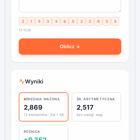
2
1
5
3
3
6
5
2
2
9
5
5
12 liczb
Oblicz ↓
Wyniki
ŚREDNIA WAŻONA
ŚR. ARYTMETYCZNA
2,869
2,517
12 elementów · Σw = 48
bez uwzgl. wag
RÓŻNICA
+0,352