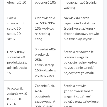
obecność 10
obecność
10%
mocno zaniżyć średnią
ważoną
Partia
Odpowiednio
Największa partia
towaru: 80
ok.
53%
,
33%
,
najmocniej kształtuje
sztuk, 50
13%
wpływu
średni koszt zakupu –
sztuk, 20
na średnią
drobne dostawy prawie
sztuk
cenę
nie zmieniają wyniku
Sprzedaż
60%
,
Działy firmy:
Średnia rentowność
produkcja
sprzedaż 60,
liczona z wagami
25%
,
produkcja 25,
pokazuje realny wpływ
administracja
administracja
na zysk, a nie „urodę”
15%
udziału w
15
pojedynczego działu
przychodach
Zadanie B ok.
Średnia stawka
Pracownik:
67%
godzinowa liczona z
zadania A=10
obciążenia
wagami godzinami
h, B=30 h,
czasowego, A
pokaże prawdziwy koszt
C=5 h
22%
, C
11%
pracy