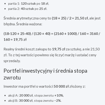
partia 1:
120 sztuk
po
18 zł
,
partia 2:
40 sztuk
po
25 zł
.
Średnia arytmetyczna ceny to
(18 + 25) / 2 = 21,50 zł
, ale jest
błędna. Średnia ważona:
(18·120 + 25·40) / (120 + 40) = (2160 + 1000) / 160 = 3160 /
160 = 19,75 zł
Realny średni koszt zakupu to
19,75 zł
za sztukę, a nie 21,50
zł. To z tej wartości powinno się liczyć marżę i ustalać ceny
sprzedaży.
Portfel inwestycyjny i średnia stopa
zwrotu
Inwestor ma portfel o wartości
50 000 zł
złożony z:
akcji A:
20 000 zł
, stopa zwrotu
+10%
,
akcji B:
30 000 zł
, stopa zwrotu
−2%
.