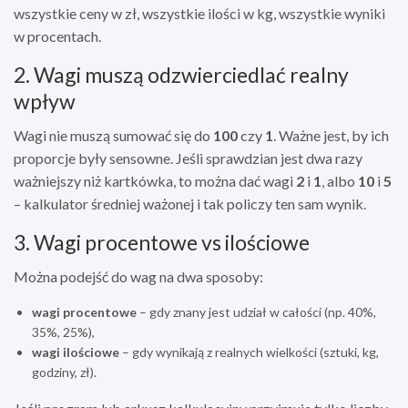
wszystkie ceny w zł, wszystkie ilości w kg, wszystkie wyniki
w procentach.
2. Wagi muszą odzwierciedlać realny
wpływ
Wagi nie muszą sumować się do
100
czy
1
. Ważne jest, by ich
proporcje były sensowne. Jeśli sprawdzian jest dwa razy
ważniejszy niż kartkówka, to można dać wagi
2
i
1
, albo
10
i
5
– kalkulator średniej ważonej i tak policzy ten sam wynik.
3. Wagi procentowe vs ilościowe
Można podejść do wag na dwa sposoby:
wagi procentowe
– gdy znany jest udział w całości (np. 40%,
35%, 25%),
wagi ilościowe
– gdy wynikają z realnych wielkości (sztuki, kg,
godziny, zł).