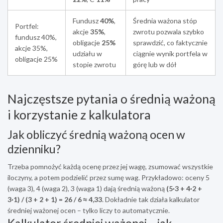
Fundusz
40%
,
Średnia ważona stóp
Portfel:
akcje
35%
,
zwrotu pozwala szybko
fundusz 40%,
obligacje
25%
sprawdzić, co faktycznie
akcje 35%,
udziału w
ciągnie wynik portfela w
obligacje 25%
stopie zwrotu
górę lub w dół
Najczęstsze pytania o średnią ważoną
i korzystanie z kalkulatora
Jak obliczyć średnią ważoną ocen w
dzienniku?
Trzeba pomnożyć każdą ocenę przez jej wagę, zsumować wszystkie
iloczyny, a potem podzielić przez sumę wag. Przykładowo: oceny 5
(waga 3), 4 (waga 2), 3 (waga 1) dają średnią ważoną
(5·3 + 4·2 +
3·1) / (3 + 2 + 1) = 26 / 6 ≈ 4,33
. Dokładnie tak działa kalkulator
średniej ważonej ocen – tylko liczy to automatycznie.