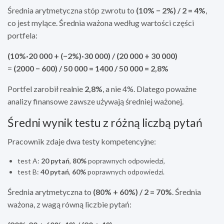
Średnia arytmetyczna stóp zwrotu to
(10% − 2%) / 2 = 4%
,
co jest mylące. Średnia ważona według wartości części
portfela:
(10%·20 000 + (−2%)·30 000) / (20 000 + 30 000)
=
(2000 − 600) / 50 000 = 1400 / 50 000 = 2,8%
Portfel zarobił realnie
2,8%
, a nie 4%. Dlatego poważne
analizy finansowe zawsze używają średniej ważonej.
Średni wynik testu z różną liczbą pytań
Pracownik zdaje dwa testy kompetencyjne:
test A:
20 pytań
,
80%
poprawnych odpowiedzi,
test B:
40 pytań
,
60%
poprawnych odpowiedzi.
Średnia arytmetyczna to
(80% + 60%) / 2 = 70%
. Średnia
ważona, z wagą równą liczbie pytań: