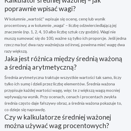
Kalkulator średniej ważonej – jak
poprawnie wpisać wagi?
W kolumnie „wartość” wpisuje się ocenę, cenę lub wynik
procentowy, a w kolumnie „waga” – liczbę odzwierciedlającą jej
znaczenie (np. 1, 2, 4, 10 albo liczbę sztuk czy godzin). Wagi nie
muszą sumować się do 100, ważne są tylko ich proporcje. Jeśli jedna
rzecz ma być dwa razy ważniejsza od innej, powinna mieć wagę dwa
razy większą.
Jaka jest różnica między średnią ważoną
a średnią arytmetyczną?
Średnia arytmetyczna traktuje wszystkie wartości tak samo, liczy
tylko ich sumę i dzieli przez liczbę elementów. Średnia ważona
przypisuje każdej wartości wagę, więc te z większą wagą mocniej
wpływają na wynik. Przy ocenach, cenach i procentach zwykła
średnia często daje fałszywy obraz, a średnia ważona pokazuje to,
co dzieje się naprawdę.
Czy w kalkulatorze średniej ważonej
można używać wag procentowych?