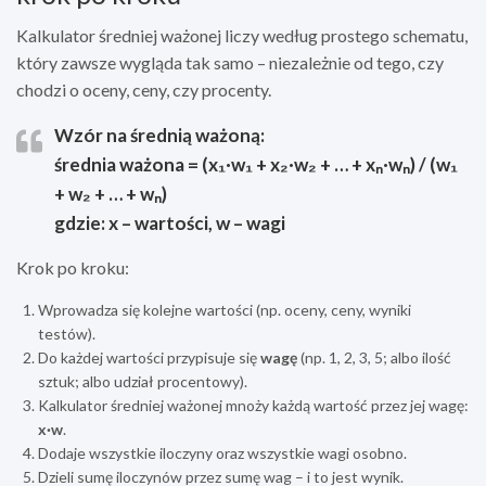
Kalkulator średniej ważonej liczy według prostego schematu,
który zawsze wygląda tak samo – niezależnie od tego, czy
chodzi o oceny, ceny, czy procenty.
Wzór na średnią ważoną:
średnia ważona =
(x₁·w₁ + x₂·w₂ + … + xₙ·wₙ) / (w₁
+ w₂ + … + wₙ)
gdzie: x – wartości, w – wagi
Krok po kroku:
Wprowadza się kolejne wartości (np. oceny, ceny, wyniki
testów).
Do każdej wartości przypisuje się
wagę
(np. 1, 2, 3, 5; albo ilość
sztuk; albo udział procentowy).
Kalkulator średniej ważonej mnoży każdą wartość przez jej wagę:
x·w
.
Dodaje wszystkie iloczyny oraz wszystkie wagi osobno.
Dzieli sumę iloczynów przez sumę wag – i to jest wynik.