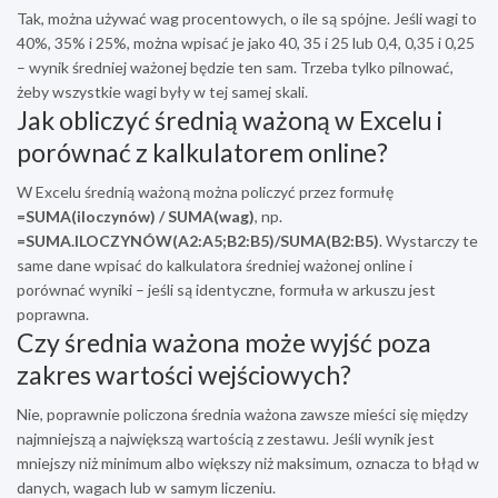
Tak, można używać wag procentowych, o ile są spójne. Jeśli wagi to
40%, 35% i 25%, można wpisać je jako 40, 35 i 25 lub 0,4, 0,35 i 0,25
– wynik średniej ważonej będzie ten sam. Trzeba tylko pilnować,
żeby wszystkie wagi były w tej samej skali.
Jak obliczyć średnią ważoną w Excelu i
porównać z kalkulatorem online?
W Excelu średnią ważoną można policzyć przez formułę
=SUMA(iloczynów) / SUMA(wag)
, np.
=SUMA.ILOCZYNÓW(A2:A5;B2:B5)/SUMA(B2:B5)
. Wystarczy te
same dane wpisać do kalkulatora średniej ważonej online i
porównać wyniki – jeśli są identyczne, formuła w arkuszu jest
poprawna.
Czy średnia ważona może wyjść poza
zakres wartości wejściowych?
Nie, poprawnie policzona średnia ważona zawsze mieści się między
najmniejszą a największą wartością z zestawu. Jeśli wynik jest
mniejszy niż minimum albo większy niż maksimum, oznacza to błąd w
danych, wagach lub w samym liczeniu.