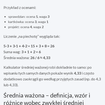
Przykład z ocenami:
sprawdzian: ocena
5
, waga
3
kartkówka: ocena
3
, waga
1
projekt: ocena
4
, waga
2
Liczenie „na piechotę” wygląda tak:
5·3 + 3·1 + 4·2 = 15 + 3 + 8 = 26
Suma wag:
3 + 1 + 2 = 6
Średnia ważona:
26 / 6 ≈ 4,33
Kalkulator średniej ważonej robi dokładnie to samo: po
wpisaniu tych samych danych pokaże wynik
4,33
i często
dodatkowo zaokrągli go według przyjętych zasad (np. do 4,3
lub 4,33).
Średnia ważona – definicja, wzór i
różnice wobec zwykłej średniej