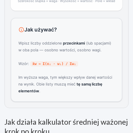
Szerokość słupka = waga · Wysokość = wartość · Pole = wkład
Jak używać?
Wpisz liczby oddzielone
przecinkami
(lub spacjami)
w oba pola — osobno wartości, osobno wagi.
Wzór:
x̄w = Σ(xᵢ · wᵢ) / Σwᵢ
Im wyższa waga, tym większy wpływ danej wartości
na wynik. Obie listy muszą mieć
tę samą liczbę
elementów
.
Jak działa kalkulator średniej ważonej
krok po kroku