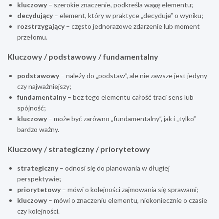
kluczowy
– szerokie znaczenie, podkreśla wagę elementu;
decydujący
– element, który w praktyce „decyduje” o wyniku;
rozstrzygający
– często jednorazowe zdarzenie lub moment
przełomu.
Kluczowy / podstawowy / fundamentalny
podstawowy
– należy do „podstaw”, ale nie zawsze jest jedyny
czy najważniejszy;
fundamentalny
– bez tego elementu całość traci sens lub
spójność;
kluczowy
– może być zarówno „fundamentalny”, jak i „tylko”
bardzo ważny.
Kluczowy / strategiczny / priorytetowy
strategiczny
– odnosi się do planowania w długiej
perspektywie;
priorytetowy
– mówi o kolejności zajmowania się sprawami;
kluczowy
– mówi o znaczeniu elementu, niekoniecznie o czasie
czy kolejności.