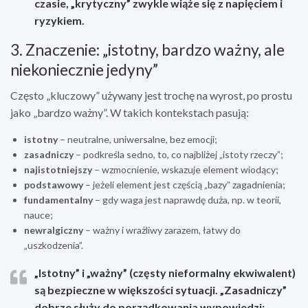
czasie, „krytyczny” zwykle wiąże się z napięciem i
ryzykiem.
3. Znaczenie: „istotny, bardzo ważny, ale
niekoniecznie jedyny”
Często „kluczowy” używany jest trochę na wyrost, po prostu
jako „bardzo ważny”. W takich kontekstach pasują:
istotny
– neutralne, uniwersalne, bez emocji;
zasadniczy
– podkreśla sedno, to, co najbliżej „istoty rzeczy”;
najistotniejszy
– wzmocnienie, wskazuje element wiodący;
podstawowy
– jeżeli element jest częścią „bazy” zagadnienia;
fundamentalny
– gdy waga jest naprawdę duża, np. w teorii,
nauce;
newralgiczny
– ważny i wrażliwy zarazem, łatwy do
„uszkodzenia”.
„Istotny” i „ważny” (częsty nieformalny ekwiwalent)
są bezpieczne w większości sytuacji. „Zasadniczy”
dobrze służy do porządkowania wypowiedzi: