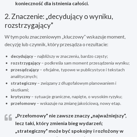
konieczność dla istnienia całości.
2. Znaczenie: „decydujący o wyniku,
rozstrzygający”
W tym polu znaczeniowym „kluczowy” wskazuje moment,
decyzję lub czynnik, który przesądza o rezultacie:
decydujący
– najbliższy w znaczeniu, bardzo częsty;
rozstrzygający
– podkreśla sam moment przesądzenia wyniku;
przesądzający
– oficjalne, typowe w publicystyce i tekstach
analitycznych;
strategiczny
– związany z długofalowym planowaniem i
skutkami;
krytyczny
– sytuacje graniczne, napięte, o wysokim ryzyku;
przełomowy
– wskazuje na zmianę jakościową, nowy etap.
„Przełomowy” nie zawsze znaczy „najważniejszy”,
lecz taki, który zmienia bieg wydarzeń;
„strategiczny” może być spokojny i rozłożony w