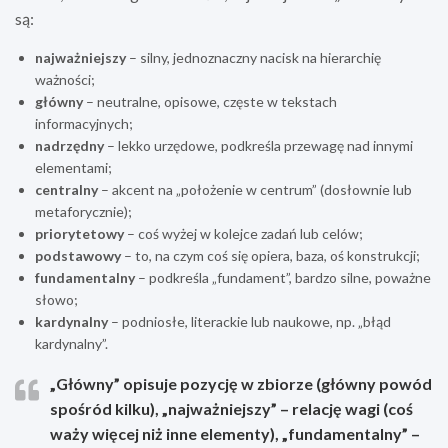
są:
najważniejszy
– silny, jednoznaczny nacisk na hierarchię
ważności;
główny
– neutralne, opisowe, częste w tekstach
informacyjnych;
nadrzędny
– lekko urzędowe, podkreśla przewagę nad innymi
elementami;
centralny
– akcent na „położenie w centrum” (dosłownie lub
metaforycznie);
priorytetowy
– coś wyżej w kolejce zadań lub celów;
podstawowy
– to, na czym coś się opiera, baza, oś konstrukcji;
fundamentalny
– podkreśla „fundament”, bardzo silne, poważne
słowo;
kardynalny
– podniosłe, literackie lub naukowe, np. „błąd
kardynalny”.
„Główny” opisuje pozycję w zbiorze (główny powód
spośród kilku), „najważniejszy” – relację wagi (coś
waży więcej niż inne elementy), „fundamentalny” –