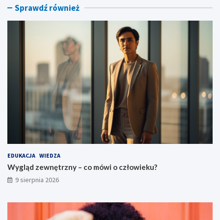
i
r
Sprawdź również
e
ó
k
t
u
u
?
?
EDUKACJA
WIEDZA
Wygląd zewnętrzny – co mówi o człowieku?
9 sierpnia 2026