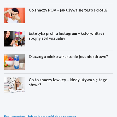
Co znaczy POV – jak używa się tego skrótu?
Estetyka profilu Instagram – kolory, filtry i
spójny styl wizualny
Dlaczego mleko w kartonie jest niezdrowe?
Co to znaczy lowkey – kiedy używa się tego
słowa?
W
C
y
o
g
z
l
n
ą
a
Proktosedon - lek na hemoroidy bez recepty
d
c