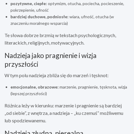
pozytywne, ciepłe:
optymizm, otucha, pociecha, pocieszenie,
pokrzepienie, ufność
bardziej duchowe, podniosłe:
wiara, ufność, otucha (w
znaczeniu moralnego wsparcia)
Te słowa dobrze brzmią w tekstach psychologicznych,
literackich, religijnych, motywacyjnych.
Nadzieja jako pragnienie i wizja
przyszłości
W tym polu nadzieja zbliża się do marzeń i tęsknot:
emocjonalne, obrazowe:
marzenie, pragnienie, tęsknota, wizja
(lepszej przyszłości)
Różnica leży w kierunku: marzenie i pragnienie są bardziej
„od siebie”, z wnętrza, a nadzieja – „ku czemuś” możliwemu
lub spodziewanemu.
Nadzieja złudna, nierealna