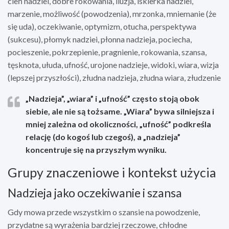
cień nadziei, dobre rokowania, iluzja, iskierka nadziei,
marzenie, możliwość (powodzenia), mrzonka, mniemanie (że
się uda), oczekiwanie, optymizm, otucha, perspektywa
(sukcesu), płomyk nadziei, płonna nadzieja, pociecha,
pocieszenie, pokrzepienie, pragnienie, rokowania, szansa,
tęsknota, ułuda, ufność, urojone nadzieje, widoki, wiara, wizja
(lepszej przyszłości), złudna nadzieja, złudna wiara, złudzenie
„Nadzieja”, „wiara” i „ufność” często stoją obok
siebie, ale nie są tożsame. „Wiara” bywa silniejsza i
mniej zależna od okoliczności, „ufność” podkreśla
relację (do kogoś lub czegoś), a „nadzieja”
koncentruje się na przyszłym wyniku.
Grupy znaczeniowe i kontekst użycia
Nadzieja jako oczekiwanie i szansa
Gdy mowa przede wszystkim o szansie na powodzenie,
przydatne są wyrażenia bardziej rzeczowe, chłodne