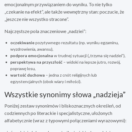
emocjonalnym przywiązaniem do wyniku. To nie tylko
„czekanie na efekt”, ale także wewnętrzny stan: poczucie, że
„jeszcze nie wszystko stracone”.
Najczęstsze pola znaczeniowe „nadziei”:
oczekiwanie
pozytywnego rezultatu (np. wyniku egzaminu,
wyzdrowienia, awansu),
podpora emocjonalna
w trudnej sytuacji („trzyma się nadziei”),
perspektywa na przyszłość
– widoki na lepsze jutro, rozwój,
poprawę losu,
wartość duchowa
– jedna z cnót religijnych lub
egzystencjalnych (obok wiary i miłości).
Wszystkie synonimy słowa „nadzieja”
Poniżej zestaw synonimów i bliskoznacznych określeń, od
codziennych po literackie i specjalistyczne, ułożonych
alfabetycznie (wraz z typowymi połączeniami wyrazowymi):