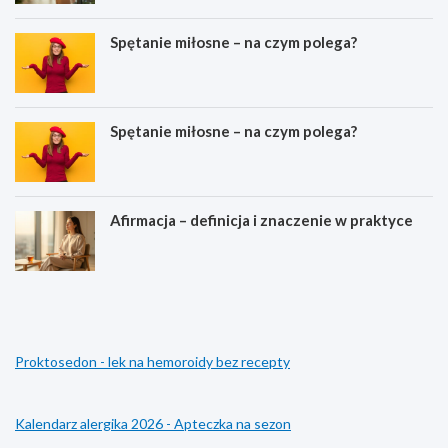
Spętanie miłosne – na czym polega?
Spętanie miłosne – na czym polega?
Afirmacja – definicja i znaczenie w praktyce
M
Z
e
a
j
m
z
i
i
e
Proktosedon - lek na hemoroidy bez recepty
a
n
r
i
a
ł
–
s
Kalendarz alergika 2026 - Apteczka na sezon
c
t