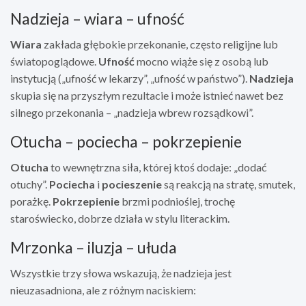
Nadzieja – wiara – ufność
Wiara
zakłada głębokie przekonanie, często religijne lub
światopoglądowe.
Ufność
mocno wiąże się z osobą lub
instytucją („ufność w lekarzy”, „ufność w państwo”).
Nadzieja
skupia się na przyszłym rezultacie i może istnieć nawet bez
silnego przekonania – „nadzieja wbrew rozsądkowi”.
Otucha – pociecha – pokrzepienie
Otucha
to wewnętrzna siła, której ktoś dodaje: „dodać
otuchy”.
Pociecha
i
pocieszenie
są reakcją na stratę, smutek,
porażkę.
Pokrzepienie
brzmi podnioślej, trochę
staroświecko, dobrze działa w stylu literackim.
Mrzonka – iluzja – ułuda
Wszystkie trzy słowa wskazują, że nadzieja jest
nieuzasadniona, ale z różnym naciskiem: