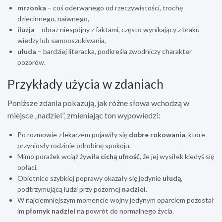
mrzonka
– coś oderwanego od rzeczywistości, trochę
dziecinnego, naiwnego,
iluzja
– obraz niespójny z faktami, często wynikający z braku
wiedzy lub samooszukiwania,
ułuda
– bardziej literacka, podkreśla zwodniczy charakter
pozorów.
Przykłady użycia w zdaniach
Poniższe zdania pokazują, jak różne słowa wchodzą w
miejsce „nadziei”, zmieniając ton wypowiedzi:
Po rozmowie z lekarzem pojawiły się
dobre rokowania
, które
przyniosły rodzinie odrobinę spokoju.
Mimo porażek wciąż żywiła
cichą ufność
, że jej wysiłek kiedyś się
opłaci.
Obietnice szybkiej poprawy okazały się jedynie
ułudą
,
podtrzymującą ludzi przy pozornej
nadziei
.
W najciemniejszym momencie wojny jedynym oparciem pozostał
im
płomyk nadziei
na powrót do normalnego życia.