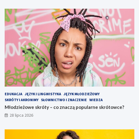
EDUKACJA
JĘZYK I LINGWISTYKA
JĘZYK MŁODZIEŻOWY
SKRÓTY I AKRONIMY
SŁOWNICTWO I ZNACZENIE
WIEDZA
Młodzieżowe skróty – co znaczą popularne skrótowce?
28 lipca 2026