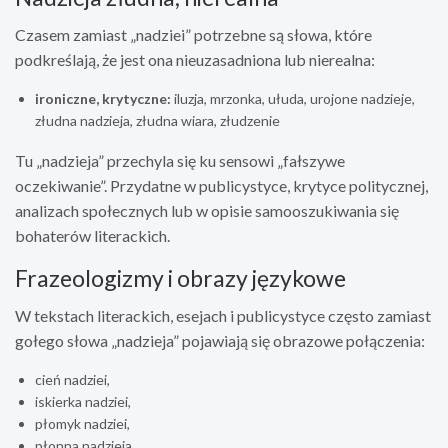
Czasem zamiast „nadziei” potrzebne są słowa, które
podkreślają, że jest ona nieuzasadniona lub nierealna:
ironiczne, krytyczne:
iluzja, mrzonka, ułuda, urojone nadzieje,
złudna nadzieja, złudna wiara, złudzenie
Tu „nadzieja” przechyla się ku sensowi „fałszywe
oczekiwanie”. Przydatne w publicystyce, krytyce politycznej,
analizach społecznych lub w opisie samooszukiwania się
bohaterów literackich.
Frazeologizmy i obrazy językowe
W tekstach literackich, esejach i publicystyce często zamiast
gołego słowa „nadzieja” pojawiają się obrazowe połączenia:
cień nadziei,
iskierka nadziei,
płomyk nadziei,
płonna nadzieja.