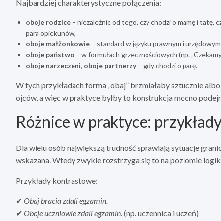
Najbardziej charakterystyczne połączenia:
oboje rodzice
– niezależnie od tego, czy chodzi o mamę i tatę,
para opiekunów,
oboje małżonkowie
– standard w języku prawnym i urzędowym
oboje państwo
– w formułach grzecznościowych (np. „Czekamy
oboje narzeczeni
,
oboje partnerzy
– gdy chodzi o parę.
W tych przykładach forma „obaj” brzmiałaby sztucznie alb
ojców, a więc w praktyce byłby to konstrukcja mocno podej
Różnice w praktyce: przykład
Dla wielu osób największą trudność sprawiają sytuacje granicz
wskazana. Wtedy zwykle rozstrzyga się to na poziomie logiki
Przykłady kontrastowe:
✔
Obaj bracia zdali egzamin.
✔
Oboje uczniowie zdali egzamin.
(np. uczennica i uczeń)