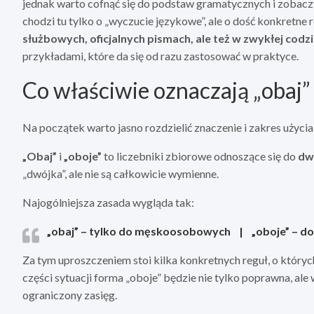
jednak warto cofnąć się do podstaw gramatycznych i zobaczy
chodzi tu tylko o „wyczucie językowe”, ale o dość konkretne 
służbowych, oficjalnych pismach, ale też w zwykłej codz
przykładami, które da się od razu zastosować w praktyce.
Co właściwie oznaczają „obaj” 
Na początek warto jasno rozdzielić znaczenie i zakres użycia
„Obaj”
i
„oboje”
to liczebniki zbiorowe odnoszące się do
dw
„dwójka”, ale nie są całkowicie wymienne.
Najogólniejsza zasada wygląda tak:
„obaj” – tylko do męskoosobowych
|
„oboje” – d
Za tym uproszczeniem stoi kilka konkretnych reguł, o któryc
części sytuacji forma „oboje” będzie nie tylko poprawna, ale
ograniczony zasięg.