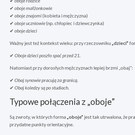
✔
oboje rodzice
✔
oboje małżonkowie
✔
oboje znajomi
(kobieta i mężczyzna)
✔
oboje uczniowie
(np. chłopiec i dziewczynka)
✔
oboje dzieci
Ważny jest też kontekst wieku: przy rzeczowniku
„dzieci”
for
✔
Oboje dzieci poszło spać przed 21.
Natomiast przy dorosłych mężczyznach lepiej brzmi „obaj”:
✔
Obaj synowie pracują za granicą.
✔
Obaj koledzy są po studiach.
Typowe połączenia z „oboje”
Są zwroty, w których forma
„oboje”
jest tak utrwalona, że pr
przydatne punkty orientacyjne.