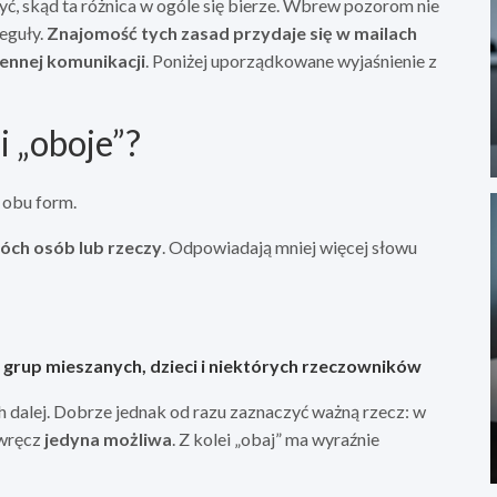
ć, skąd ta różnica w ogóle się bierze. Wbrew pozorom nie
reguły.
Znajomość tych zasad przydaje się w mailach
iennej komunikacji
. Poniżej uporządkowane wyjaśnienie z
i „oboje”?
 obu form.
óch osób lub rzeczy
. Odpowiadają mniej więcej słowu
o grup mieszanych, dzieci i niektórych rzeczowników
h dalej. Dobrze jednak od razu zaznaczyć ważną rzecz: w
 wręcz
jedyna możliwa
. Z kolei „obaj” ma wyraźnie