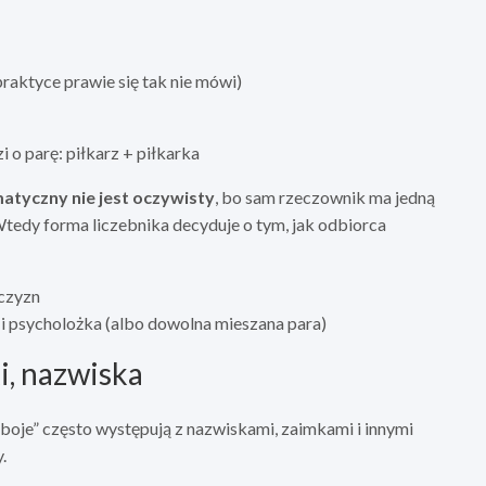
raktyce prawie się tak nie mówi)
zi o parę: piłkarz + piłkarka
atyczny nie jest oczywisty
, bo sam rzeczownik ma jedną
. Wtedy forma liczebnika decyduje o tym, jak odbiorca
czyzn
i psycholożka (albo dowolna mieszana para)
ki, nazwiska
oboje” często występują z nazwiskami, zaimkami i innymi
.