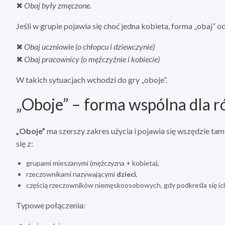
✖
Obaj były zmęczone.
Jeśli w grupie pojawia się choć jedna kobieta, forma „obaj” 
✖
Obaj uczniowie (o chłopcu i dziewczynie)
✖
Obaj pracownicy (o mężczyźnie i kobiecie)
W takich sytuacjach wchodzi do gry „oboje”.
„Oboje” – forma wspólna dla 
„Oboje”
ma szerszy zakres użycia i pojawia się wszędzie tam,
się z:
grupami mieszanymi (mężczyzna + kobieta),
rzeczownikami nazywającymi
dzieci
,
częścią rzeczowników niemęskoosobowych, gdy podkreśla się ich
Typowe połączenia: