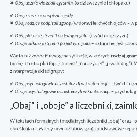
✖
Obaj uczniowie zdali egzamin.
(o dziewczynie i chłopaku)
✔
Oboje rodzice podpisali zgodę.
✖
Obaj rodzice podpisali zgodę.
(w domyśle: dwóch ojców – w p
✔
Obaj piłkarze strzelili po jednym golu.
(dwóch mężczyzn)
✔
Oboje piłkarze strzelili po jednym golu.
– naturalne, jeśli chod
Warto też zwrócić uwagę na sytuacje, w których
rodzaj gram
formę dla obu płci (np. „student”, „nauczyciel”, „psycholog”)
zinterpretuje skład grupy:
✔
Obaj psychologowie uczestniczyli w konferencji.
– dwóch męż
✔
Oboje psychologowie uczestniczyli w konferencji.
– psycholog 
„Obaj” i „oboje” a liczebniki, zaim
W tekstach formalnych i medialnych liczebniki „obaj” oraz „
określeniami. Wtedy również obowiązują podstawowe reguły