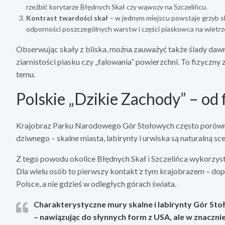
rzeźbić korytarze Błędnych Skał czy wąwozy na Szczelińcu.
Kontrast twardości skał
– w jednym miejscu powstaje grzyb ska
odporności poszczególnych warstw i części piaskowca na wietrz
Obserwując skały z bliska, można zauważyć także ślady daw
ziarnistości piasku czy „falowania” powierzchni. To fizyczny z
temu.
Polskie „Dzikie Zachody” – od 
Krajobraz Parku Narodowego Gór Stołowych często porównuj
dziwnego – skalne miasta, labirynty i urwiska są naturalną sce
Z tego powodu okolice Błędnych Skał i Szczelińca wykorzyst
Dla wielu osób to pierwszy kontakt z tym krajobrazem – dopi
Polsce, a nie gdzieś w odległych górach świata.
Charakterystyczne mury skalne i labirynty Gór Stoł
– nawiązując do słynnych form z USA, ale w znacznie