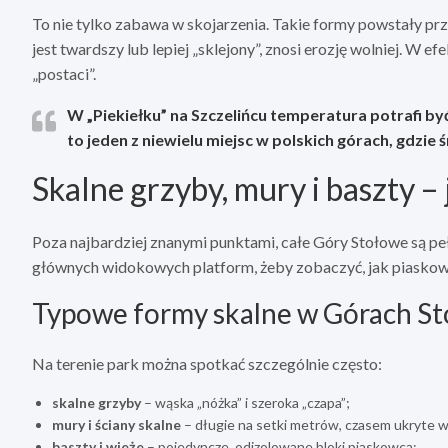
To nie tylko zabawa w skojarzenia. Takie formy powstały pr
jest twardszy lub lepiej „sklejony”, znosi erozję wolniej. W e
„postaci”.
W „Piekiełku” na Szczelińcu temperatura potrafi być 
to jeden z niewielu miejsc w polskich górach, gdzie 
Skalne grzyby, mury i baszty –
Poza najbardziej znanymi punktami, całe Góry Stołowe są peł
głównych widokowych platform, żeby zobaczyć, jak piaskow
Typowe formy skalne w Górach S
Na terenie park można spotkać szczególnie często:
skalne grzyby
– wąska „nóżka” i szeroka „czapa”;
mury i ściany skalne
– długie na setki metrów, czasem ukryte w 
baszty i wieże
– pojedyncze, odizolowane bloki piaskowca;