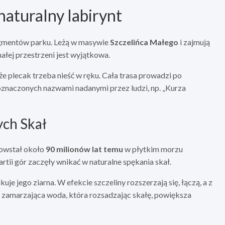
naturalny labirynt
ragmentów parku. Leżą w masywie
Szczelińca Małego
i zajmują
małej przestrzeni jest wyjątkowa.
że plecak trzeba nieść w ręku. Cała trasa prowadzi po
, oznaczonych nazwami nadanymi przez ludzi, np. „Kurza
ych Skał
powstał około
90 milionów lat temu
w płytkim morzu
ii gór zaczęły wnikać w naturalne spękania skał.
 jego ziarna. W efekcie szczeliny rozszerzają się, łączą, a z
 zamarzająca woda, która rozsadzając skałę, powiększa