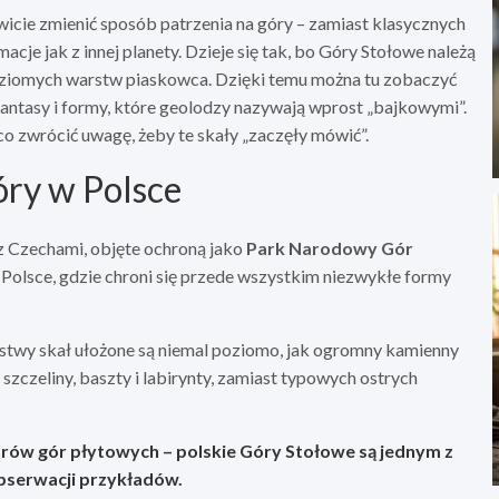
cie zmienić sposób patrzenia na góry – zamiast klasycznych
acje jak z innej planety. Dzieje się tak, bo Góry Stołowe należą
ziomych warstw piaskowca. Dzięki temu można tu zobaczyć
fantasy i formy, które geolodzy nazywają wprost „bajkowymi”.
a co zwrócić uwagę, żeby te skały „zaczęły mówić”.
óry w Polsce
z Czechami, objęte ochroną jako
Park Narodowy Gór
Polsce, gdzie chroni się przede wszystkim niezwykłe formy
stwy skał ułożone są niemal poziomo, jak ogromny kamienny
, szczeliny, baszty i labirynty, zamiast typowych ostrych
zarów gór płytowych – polskie Góry Stołowe są jednym z
obserwacji przykładów.