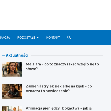
we.pl
UKACJA
POZOSTAŁE
KONTAKT
Aktualności
Mejziara – co to znaczy i skąd wzięło się to
słowo?
Zamienił stryjek siekierkę na kijek – co
oznacza to powiedzenie?
Afirmacja pieniędzy i bogactwa – jak ją