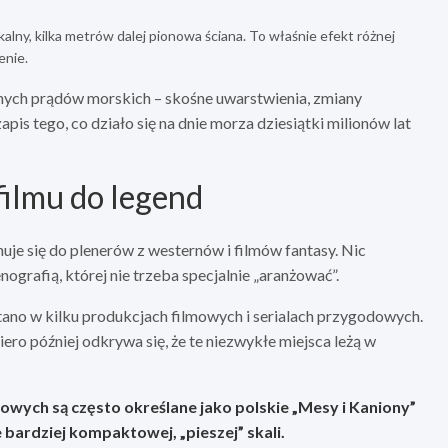
lny, kilka metrów dalej pionowa ściana. To właśnie efekt różnej
enie.
nych prądów morskich – skośne uwarstwienia, zmiany
apis tego, co działo się na dnie morza dziesiątki milionów lat
filmu do legend
e się do plenerów z westernów i filmów fantasy. Nic
nografią, której nie trzeba specjalnie „aranżować”.
ano w kilku produkcjach filmowych i serialach przygodowych.
ero później odkrywa się, że te niezwykłe miejsca leżą w
owych są często określane jako polskie „Mesy i Kaniony”
 bardziej kompaktowej, „pieszej” skali.