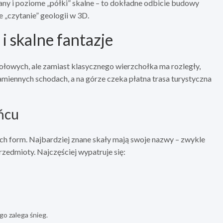
ny i poziome „półki” skalne – to dokładne odbicie budowy
 „czytanie” geologii w 3D.
 i skalne fantazje
tołowych, ale zamiast klasycznego wierzchołka ma rozległy,
amiennych schodach, a na górze czeka płatna trasa turystyczna
ńcu
ch form. Najbardziej znane skały mają swoje nazwy – zwykle
rzedmioty. Najczęściej wypatruje się:
o zalega śnieg.