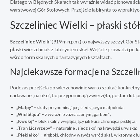
Dlatego w Błędnych Skałach tak wyraźnie widać pionowe ścia
warstwowej Gór Stołowych. Przejście labiryntu to w praktyce
Szczeliniec Wielki – płaski stół
Szczeliniec Wielki
(919 m n.p.m.) to najwyższy szczyt Gór S
płaski wierzchniak z labiryntem skał. Wejście prowadzi po k
wśród form skalnych o fantazyjnych kształtach.
Najciekawsze formacje na Szczeli
Podczas przejścia po wierzchowinie warto szukać konkretny
nadawane „na oko”, bo przypominają zwierzęta, postaci lub p
„Małpy”
– skały przypominającej siedzącego małpoluda;
„Wielbłąda”
– z wyraźnie zaznaczonym „garbem”;
„Kwokę”
– blok skalny wyglądający jak kura chroniąca pisklęta;
„Tron Liczyrzepy”
– naturalne „siedzisko” na krawędzi urwiska;
„Piekiełko”
– głęboki, chłodny wąwóz wśród skał, w którym dług