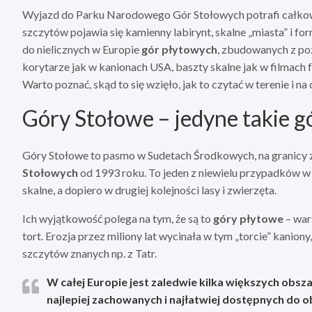
Wyjazd do Parku Narodowego Gór Stołowych potrafi całkowi
szczytów pojawia się kamienny labirynt, skalne „miasta” i form
do nielicznych w Europie
gór płytowych
, zbudowanych z po
korytarze jak w kanionach USA, baszty skalne jak w filmach 
Warto poznać, skąd to się wzięło, jak to czytać w terenie i n
Góry Stołowe – jedyne takie g
Góry Stołowe to pasmo w Sudetach Środkowych, na granicy 
Stołowych
od 1993 roku. To jeden z niewielu przypadków w 
skalne, a dopiero w drugiej kolejności lasy i zwierzęta.
Ich wyjątkowość polega na tym, że są to
góry płytowe
– war
tort. Erozja przez miliony lat wycinała w tym „torcie” kaniony
szczytów znanych np. z Tatr.
W całej Europie jest zaledwie kilka większych obs
najlepiej zachowanych i najłatwiej dostępnych do 