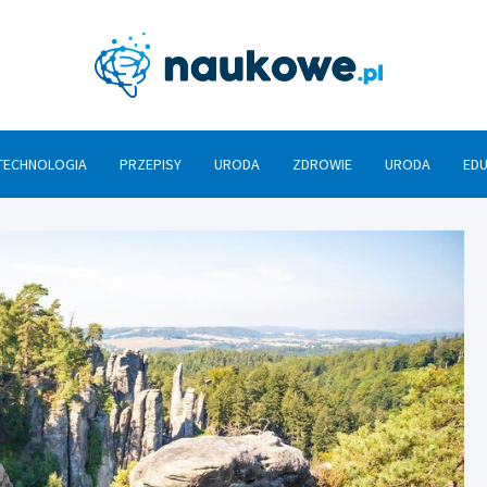
Nauko
TECHNOLOGIA
PRZEPISY
URODA
ZDROWIE
URODA
ED