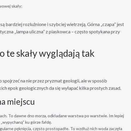
wowej skały;
ą bardziej rozluźnione i szybciej wietrzeją. Górna „czapa” jest
styczna „lampa uliczna” z piaskowca – często spotykana przy
o te skały wyglądają tak
spojrzeć na nie przez pryzmat geologii, ale w sposób
kich epok geologicznych da się wyłapać kilka prostych zasad.
na miejscu
łach. To dawne dno morza, odkładane warstwa po warstwie. Im lepiej
e „wypychaną” ku górze fałdę.
gularne pęknięcia, często prostopadłe. To wzdłuż nich woda zaczęła