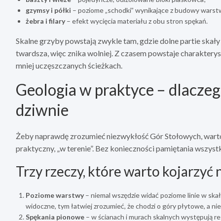
gzymsy i półki
– poziome „schodki” wynikające z budowy warst
żebra i filary
– efekt wycięcia materiału z obu stron spękań.
Skalne grzyby powstają zwykle tam, gdzie dolne partie skały s
twardsza, więc znika wolniej. Z czasem powstaje charaktery
mniej uczęszczanych ścieżkach.
Geologia w praktyce – dlaczeg
dziwnie
Żeby naprawdę zrozumieć niezwykłość Gór Stołowych, warto 
praktyczny, „w terenie”. Bez konieczności pamiętania wszyst
Trzy rzeczy, które warto kojarzyć 
Poziome warstwy
– niemal wszędzie widać poziome linie w ska
widoczne, tym łatwiej zrozumieć, że chodzi o góry płytowe, a ni
Spękania pionowe
– w ścianach i murach skalnych występują re