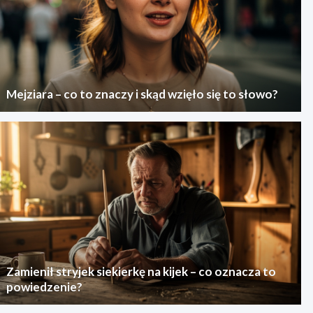
Mejziara – co to znaczy i skąd wzięło się to słowo?
Zamienił stryjek siekierkę na kijek – co oznacza to
powiedzenie?