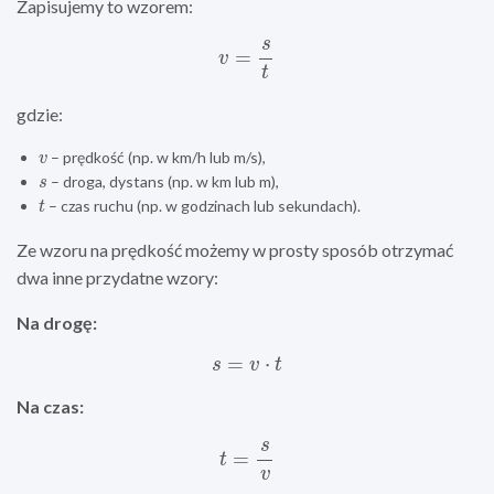
Zapisujemy to wzorem:
v
=
s
t
gdzie:
v
– prędkość (np. w km/h lub m/s),
s
– droga, dystans (np. w km lub m),
t
– czas ruchu (np. w godzinach lub sekundach).
Ze wzoru na prędkość możemy w prosty sposób otrzymać
dwa inne przydatne wzory:
Na drogę:
s
=
v
⋅
t
Na czas:
t
=
s
v