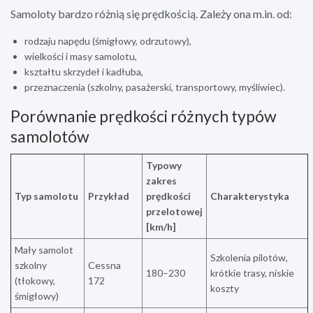
Samoloty bardzo różnią się prędkością. Zależy ona m.in. od:
rodzaju napędu (śmigłowy, odrzutowy),
wielkości i masy samolotu,
kształtu skrzydeł i kadłuba,
przeznaczenia (szkolny, pasażerski, transportowy, myśliwiec).
Porównanie prędkości różnych typów
samolotów
Typowy
zakres
Typ samolotu
Przykład
prędkości
Charakterystyka
przelotowej
[km/h]
Mały samolot
Szkolenia pilotów,
szkolny
Cessna
180–230
krótkie trasy, niskie
(tłokowy,
172
koszty
śmigłowy)