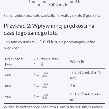
Sam przelot (bez kołowania itp.) trwałby około 2 godziny.
Przykład 2: Wpływ innej prędkości na
czas tego samego lotu
s
=
1
600
km
Ten sam dystans
, ale porównajmy różne
prędkości:
v
Prędkość
Obliczenie czasu
t
=
s
v
Wynik [h]
[km/h]
≈
2
,
67
h
t
=
1
600
600
(ok. 2 h 40
600
min)
t
=
1
600
800
2
h
800
≈
1
,
78
h
t
=
1
600
900
(ok. 1 h 47
900
min)
Widać, że wzrost prędkości z 600 km/h do 900 km/h skraca