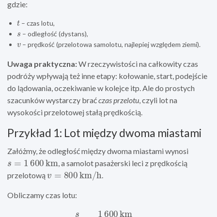
gdzie:
t
– czas lotu,
s
– odległość (dystans),
v
– prędkość (przelotowa samolotu, najlepiej względem ziemi).
Uwaga praktyczna:
W rzeczywistości na całkowity czas
podróży wpływają też inne etapy: kołowanie, start, podejście
do lądowania, oczekiwanie w kolejce itp. Ale do prostych
szacunków wystarczy brać
czas przelotu
, czyli lot na
wysokości przelotowej stałą prędkością.
Przykład 1: Lot między dwoma miastami
Załóżmy, że odległość między dwoma miastami wynosi
s
=
1
600
km
, a samolot pasażerski leci z prędkością
v
=
800
km/h
przelotową
.
Obliczamy czas lotu:
t
=
s
v
=
1
600
km
800
km/h
=
2
h