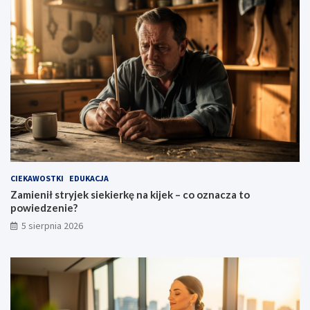
i
e
?
CIEKAWOSTKI
EDUKACJA
Zamienił stryjek siekierkę na kijek – co oznacza to
powiedzenie?
5 sierpnia 2026