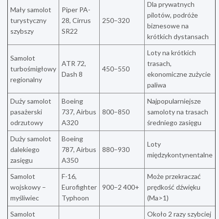
Dla prywatnych
Mały samolot
Piper PA-
pilotów, podróże
turystyczny
28, Cirrus
250–320
biznesowe na
szybszy
SR22
krótkich dystansach
Loty na krótkich
Samolot
ATR 72,
trasach,
turbośmigłowy
450–550
Dash 8
ekonomiczne zużycie
regionalny
paliwa
Duży samolot
Boeing
Najpopularniejsze
pasażerski
737, Airbus
800–850
samoloty na trasach
odrzutowy
A320
średniego zasięgu
Duży samolot
Boeing
Loty
dalekiego
787, Airbus
880–930
międzykontynentalne
zasięgu
A350
Samolot
F-16,
Może przekraczać
wojskowy –
Eurofighter
900–2 400+
prędkość dźwięku
myśliwiec
Typhoon
(Ma>1)
Samolot
Około 2 razy szybciej