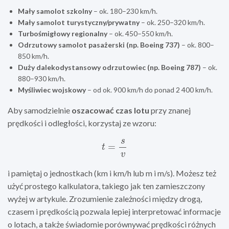
Mały samolot szkolny
– ok. 180–230 km/h.
Mały samolot turystyczny/prywatny
– ok. 250–320 km/h.
Turbośmigłowy regionalny
– ok. 450–550 km/h.
Odrzutowy samolot pasażerski (np. Boeing 737)
– ok. 800–
850 km/h.
Duży dalekodystansowy odrzutowiec (np. Boeing 787)
– ok.
880–930 km/h.
Myśliwiec wojskowy
– od ok. 900 km/h do ponad 2 400 km/h.
Aby samodzielnie
oszacować czas lotu
przy znanej
prędkości i odległości, korzystaj ze wzoru:
t
=
s
v
i pamiętaj o jednostkach (km i km/h lub m i m/s). Możesz też
użyć prostego kalkulatora, takiego jak ten zamieszczony
wyżej w artykule. Zrozumienie zależności między drogą,
czasem i prędkością pozwala lepiej interpretować informacje
o lotach, a także świadomie porównywać prędkości różnych