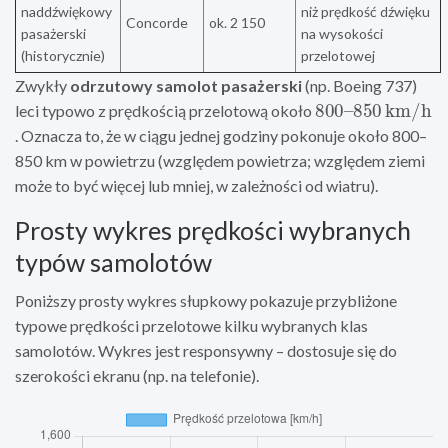
naddźwiękowy
niż prędkość dźwięku
Concorde
ok. 2 150
pasażerski
na wysokości
(historycznie)
przelotowej
Zwykły
odrzutowy samolot pasażerski
(np. Boeing 737)
800
850
–
km/h
leci typowo z prędkością przelotową około
. Oznacza to, że w ciągu jednej godziny pokonuje około 800–
850 km w powietrzu (względem powietrza; względem ziemi
może to być więcej lub mniej, w zależności od wiatru).
Prosty wykres prędkości wybranych
typów samolotów
Poniższy prosty wykres słupkowy pokazuje przybliżone
typowe prędkości przelotowe kilku wybranych klas
samolotów. Wykres jest responsywny – dostosuje się do
szerokości ekranu (np. na telefonie).