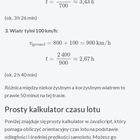
(ok. 3 h 26 min)
3. Wiatr tylni 100 km/h:
v
ground
=
800
+
100
=
900
km/h
t
=
2
400
900
≈
2
,
67
h
(ok. 2 h 40 min)
Różnica między niekorzystnym a korzystnym wiatrem to
prawie 50 minut na tej trasie.
Prosty kalkulator czasu lotu
Poniżej znajduje się prosty kalkulator w JavaScript, który
pomaga obliczyć orientacyjny czas lotu na podstawie
odległości i średniej prędkości samolotu. Możesz go