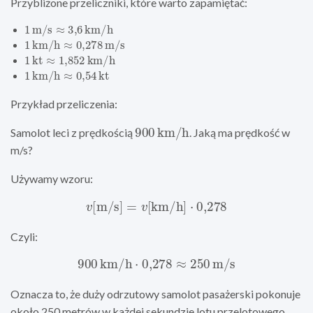
Przybliżone przeliczniki, które warto zapamiętać:
1
m/s
≈
3
,
6
km/h
1
km/h
≈
0,278
m/s
1
kt
≈
1,852
km/h
1
km/h
≈
0
,
54
kt
Przykład przeliczenia:
900
km/h
Samolot leci z prędkością
. Jaką ma prędkość w
m/s?
Używamy wzoru:
v
[
m/s
]
=
v
[
km/h
]
⋅
0,278
Czyli:
900
km/h
⋅
0,278
≈
250
m/s
Oznacza to, że duży odrzutowy samolot pasażerski pokonuje
około 250 metrów w każdej sekundzie lotu przelotowego.