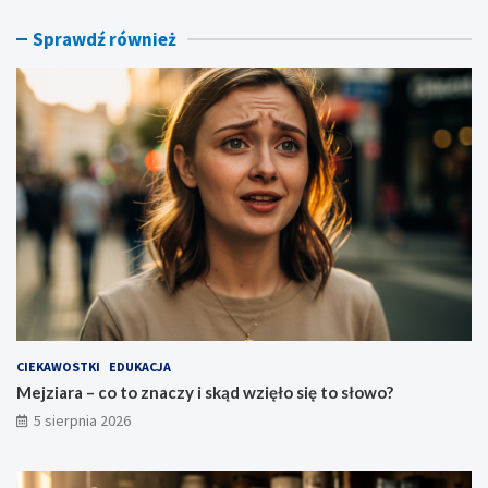
ł
j
o
e
Sprawdź również
s
k
i
–
ę
c
t
o
o
o
s
z
ł
n
o
a
w
c
o
z
?
a
t
o
p
o
w
CIEKAWOSTKI
EDUKACJA
i
Mejziara – co to znaczy i skąd wzięło się to słowo?
e
5 sierpnia 2026
d
z
e
n