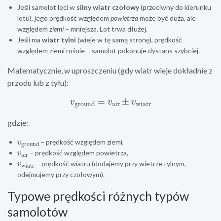
Jeśli samolot leci w
silny wiatr czołowy
(przeciwny do kierunku
lotu), jego prędkość względem
powietrza
może być duża, ale
względem
ziemi
– mniejsza. Lot trwa dłużej.
Jeśli ma
wiatr tylni
(wieje w tę samą stronę), prędkość
względem ziemi rośnie – samolot pokonuje dystans szybciej.
Matematycznie, w uproszczeniu (gdy wiatr wieje dokładnie z
przodu lub z tyłu):
v
ground
=
v
air
±
v
wiatr
gdzie:
v
ground
– prędkość względem ziemi,
v
air
– prędkość względem powietrza,
v
wiatr
– prędkość wiatru (dodajemy przy wietrze tyl­nym,
odejmujemy przy czołowym).
Typowe prędkości różnych typów
samolotów