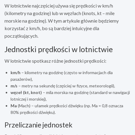
W lotnictwie najczęściej używa się prędkości w km/h
(kilometry na godzinę) lub w węzłach (knots, kt – mile
morskie na godzinę). W tym artykule głównie będziemy
korzystać z km/h, bo są bardziej intuicyjne dla
początkujących.
Jednostki prędkości w lotnictwie
W lotnictwie spotkasz różne jednostki prędkości:
km/h
– kilometry na godzinę (często w informacjach dla
pasażerów),
m/s
– metry na sekundę (częściej w fizyce, meteorologii),
węzeł (kt, knot)
– mila morska na godzinę (standard w nawigacji
lotniczej i morskiej),
Ma
(Mach) – ułamek prędkości dźwięku (np. Ma = 0,8 oznacza
80% prędkości dźwięku).
Przeliczanie jednostek