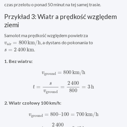
czas przelotu o ponad 50 minut na tej samej trasie.
Przykład 3: Wiatr a prędkość względem
ziemi
Samolot ma prędkość względem powietrza
v
air
=
800
km/h
, a dystans do pokonania to
s
=
2
400
km
.
1. Bez wiatru:
v
ground
=
800
km/h
t
=
s
v
ground
=
2
400
800
=
3
h
2. Wiatr czołowy 100 km/h:
v
ground
=
800
–
100
=
700
km/h
t
=
2
400
700
≈
3
,
43
h