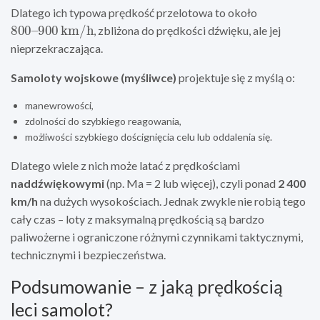
Dlatego ich typowa prędkość przelotowa to około
800
900
–
km/h
, zbliżona do prędkości dźwięku, ale jej
nieprzekraczająca.
Samoloty wojskowe (myśliwce)
projektuje się z myślą o:
manewrowości,
zdolności do szybkiego reagowania,
możliwości szybkiego doścignięcia celu lub oddalenia się.
Dlatego wiele z nich może latać z prędkościami
naddźwiękowymi
(np. Ma = 2 lub więcej), czyli ponad
2 400
km/h
na dużych wysokościach. Jednak zwykle nie robią tego
cały czas – loty z maksymalną prędkością są bardzo
paliwożerne i ograniczone różnymi czynnikami taktycznymi,
technicznymi i bezpieczeństwa.
Podsumowanie – z jaką prędkością
leci samolot?