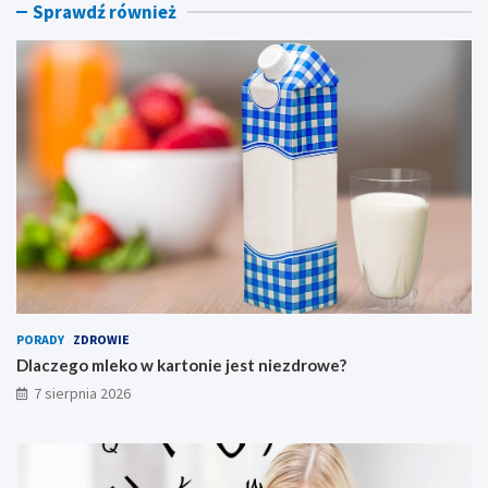
z
ę
Sprawdź również
d
t
r
e
o
g
w
o
e
s
?
ł
o
w
a
?
PORADY
ZDROWIE
Dlaczego mleko w kartonie jest niezdrowe?
7 sierpnia 2026