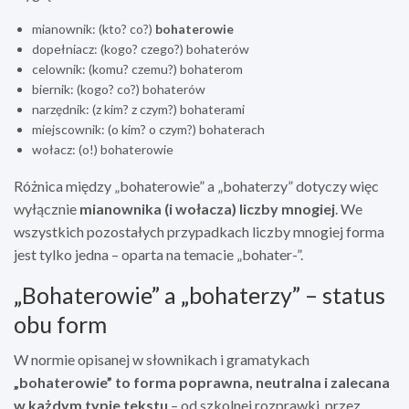
mianownik: (kto? co?)
bohaterowie
dopełniacz: (kogo? czego?) bohaterów
celownik: (komu? czemu?) bohaterom
biernik: (kogo? co?) bohaterów
narzędnik: (z kim? z czym?) bohaterami
miejscownik: (o kim? o czym?) bohaterach
wołacz: (o!) bohaterowie
Różnica między „bohaterowie” a „bohaterzy” dotyczy więc
wyłącznie
mianownika (i wołacza) liczby mnogiej
. We
wszystkich pozostałych przypadkach liczby mnogiej forma
jest tylko jedna – oparta na temacie „bohater-”.
„Bohaterowie” a „bohaterzy” – status
obu form
W normie opisanej w słownikach i gramatykach
„bohaterowie” to forma poprawna, neutralna i zalecana
w każdym typie tekstu
– od szkolnej rozprawki, przez