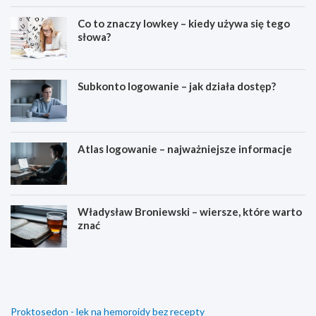
Co to znaczy lowkey – kiedy używa się tego
słowa?
Subkonto logowanie – jak działa dostęp?
Atlas logowanie – najważniejsze informacje
Władysław Broniewski – wiersze, które warto
znać
D
C
l
o
a
t
c
o
z
z
Proktosedon - lek na hemoroidy bez recepty
e
n