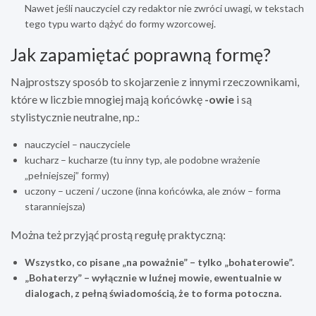
Nawet jeśli nauczyciel czy redaktor nie zwróci uwagi, w tekstach
tego typu warto dążyć do formy wzorcowej.
Jak zapamiętać poprawną formę?
Najprostszy sposób to skojarzenie z innymi rzeczownikami,
które w liczbie mnogiej mają końcówkę
-owie
i są
stylistycznie neutralne, np.:
nauczyciel – nauczyciele
kucharz – kucharze (tu inny typ, ale podobne wrażenie
„pełniejszej” formy)
uczony – uczeni / uczone (inna końcówka, ale znów – forma
staranniejsza)
Można też przyjąć prostą regułę praktyczną:
Wszystko, co pisane „na poważnie” – tylko „bohaterowie”.
„Bohaterzy” – wyłącznie w luźnej mowie, ewentualnie w
dialogach, z pełną świadomością, że to forma potoczna.