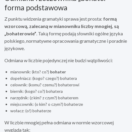
forma podstawowa
Z punktu widzenia gramatyki sprawa jest prosta:
formą
wzorcową, zalecaną w mianowniku liczby mnogiej, są
„bohaterowie”
. Taką formę podają słowniki ogólne języka
polskiego, normatywne opracowania gramatyczne i poradnie
językowe.
Odmiana w liczbie pojedynczej nie budzi wątpliwości:
mianownik: (kto? co?)
bohater
dopełniacz: (kogo? czego?) bohatera
celownik: (komu? czemu?) bohaterowi
biernik: (kogo? co?) bohatera
narzędnik: (z kim? z czym?) bohaterem
miejscownik: (o kim? o czym?) bohaterze
wołacz: (o!) bohaterze
W liczbie mnogiej pełna odmiana w normie wzorcowej
wygląda tak: