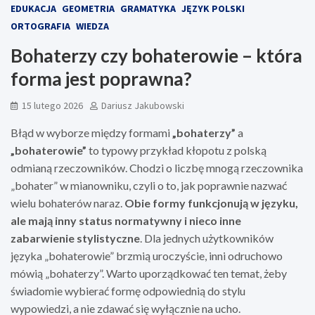
EDUKACJA
GEOMETRIA
GRAMATYKA
JĘZYK POLSKI
ORTOGRAFIA
WIEDZA
Bohaterzy czy bohaterowie – która
forma jest poprawna?
15 lutego 2026
Dariusz Jakubowski
Błąd w wyborze między formami
„bohaterzy”
a
„bohaterowie”
to typowy przykład kłopotu z polską
odmianą rzeczowników. Chodzi o liczbę mnogą rzeczownika
„bohater” w mianowniku, czyli o to, jak poprawnie nazwać
wielu bohaterów naraz.
Obie formy funkcjonują w języku,
ale mają inny status normatywny i nieco inne
zabarwienie stylistyczne
. Dla jednych użytkowników
języka „bohaterowie” brzmią uroczyście, inni odruchowo
mówią „bohaterzy”. Warto uporządkować ten temat, żeby
świadomie wybierać formę odpowiednią do stylu
wypowiedzi, a nie zdawać się wyłącznie na ucho.