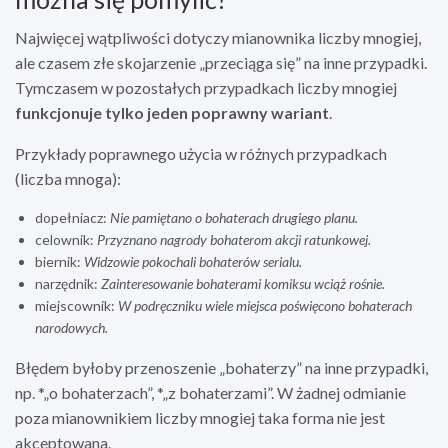
Najwięcej wątpliwości dotyczy mianownika liczby mnogiej,
ale czasem złe skojarzenie „przeciąga się” na inne przypadki.
Tymczasem w pozostałych przypadkach liczby mnogiej
funkcjonuje tylko jeden poprawny wariant
.
Przykłady poprawnego użycia w różnych przypadkach
(liczba mnoga):
dopełniacz:
Nie pamiętano o bohaterach drugiego planu.
celownik:
Przyznano nagrody bohaterom akcji ratunkowej.
biernik:
Widzowie pokochali bohaterów serialu.
narzędnik:
Zainteresowanie bohaterami komiksu wciąż rośnie.
miejscownik:
W podręczniku wiele miejsca poświęcono bohaterach
narodowych.
Błędem byłoby przenoszenie „bohaterzy” na inne przypadki,
np. *„o bohaterzach”, *„z bohaterzami”. W żadnej odmianie
poza mianownikiem liczby mnogiej taka forma nie jest
akceptowana.