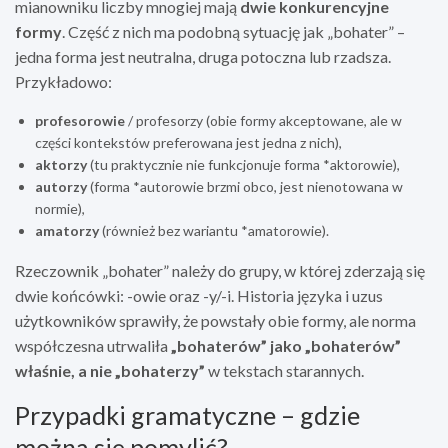
mianowniku liczby mnogiej mają
dwie konkurencyjne
formy
. Część z nich ma podobną sytuację jak „bohater” –
jedna forma jest neutralna, druga potoczna lub rzadsza.
Przykładowo:
profesorowie
/ profesorzy (obie formy akceptowane, ale w
części kontekstów preferowana jest jedna z nich),
aktorzy
(tu praktycznie nie funkcjonuje forma *aktorowie),
autorzy
(forma *autorowie brzmi obco, jest nienotowana w
normie),
amatorzy
(również bez wariantu *amatorowie).
Rzeczownik „bohater” należy do grupy, w której zderzają się
dwie końcówki: -owie oraz -y/-i. Historia języka i uzus
użytkowników sprawiły, że powstały obie formy, ale norma
współczesna utrwaliła
„bohaterów” jako „bohaterów”
właśnie, a nie „bohaterzy”
w tekstach starannych.
Przypadki gramatyczne – gdzie
można się pomylić?