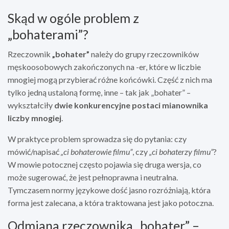
Skąd w ogóle problem z
„bohaterami”?
Rzeczownik
„bohater”
należy do grupy rzeczowników
męskoosobowych zakończonych na -er, które w liczbie
mnogiej mogą przybierać różne końcówki. Część z nich ma
tylko jedną ustaloną formę, inne – tak jak „bohater” –
wykształciły
dwie konkurencyjne postaci mianownika
liczby mnogiej
.
W praktyce problem sprowadza się do pytania: czy
mówić/napisać
„ci bohaterowie filmu”
, czy
„ci bohaterzy filmu”
?
W mowie potocznej często pojawia się druga wersja, co
może sugerować, że jest pełnoprawna i neutralna.
Tymczasem normy językowe dość jasno rozróżniają, która
forma jest zalecana, a która traktowana jest jako potoczna.
Odmiana rzeczownika „bohater” –