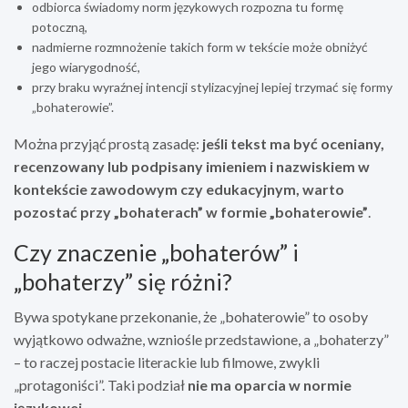
odbiorca świadomy norm językowych rozpozna tu formę
potoczną,
nadmierne rozmnożenie takich form w tekście może obniżyć
jego wiarygodność,
przy braku wyraźnej intencji stylizacyjnej lepiej trzymać się formy
„bohaterowie”.
Można przyjąć prostą zasadę:
jeśli tekst ma być oceniany,
recenzowany lub podpisany imieniem i nazwiskiem w
kontekście zawodowym czy edukacyjnym, warto
pozostać przy „bohaterach” w formie „bohaterowie”
.
Czy znaczenie „bohaterów” i
„bohaterzy” się różni?
Bywa spotykane przekonanie, że „bohaterowie” to osoby
wyjątkowo odważne, wzniośle przedstawione, a „bohaterzy”
– to raczej postacie literackie lub filmowe, zwykli
„protagoniści”. Taki podział
nie ma oparcia w normie
językowej
.