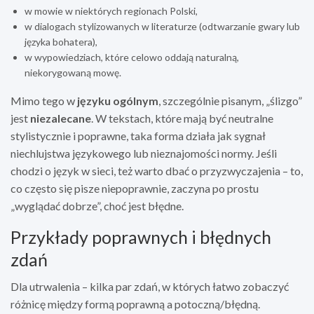
w mowie w niektórych regionach Polski,
w dialogach stylizowanych w literaturze (odtwarzanie gwary lub
języka bohatera),
w wypowiedziach, które celowo oddają naturalną,
niekorygowaną mowę.
Mimo tego w
języku ogólnym
, szczególnie pisanym, „ślizgo”
jest
niezalecane
. W tekstach, które mają być neutralne
stylistycznie i poprawne, taka forma działa jak sygnał
niechlujstwa językowego lub nieznajomości normy. Jeśli
chodzi o język w sieci, też warto dbać o przyzwyczajenia – to,
co często się pisze niepoprawnie, zaczyna po prostu
„wyglądać dobrze”, choć jest błędne.
Przykłady poprawnych i błędnych
zdań
Dla utrwalenia – kilka par zdań, w których łatwo zobaczyć
różnicę między formą poprawną a potoczną/błędną.