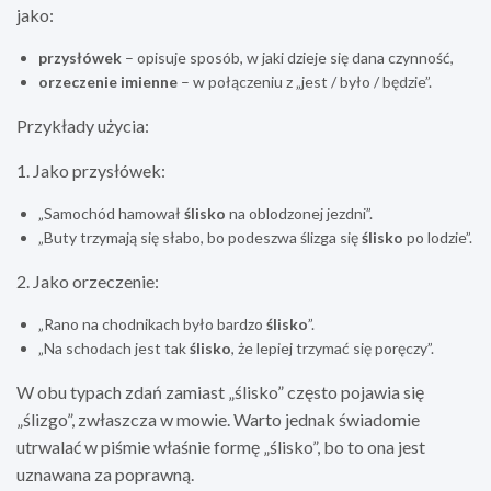
jako:
przysłówek
– opisuje sposób, w jaki dzieje się dana czynność,
orzeczenie imienne
– w połączeniu z „jest / było / będzie”.
Przykłady użycia:
1. Jako przysłówek:
„Samochód hamował
ślisko
na oblodzonej jezdni”.
„Buty trzymają się słabo, bo podeszwa ślizga się
ślisko
po lodzie”.
2. Jako orzeczenie:
„Rano na chodnikach było bardzo
ślisko
”.
„Na schodach jest tak
ślisko
, że lepiej trzymać się poręczy”.
W obu typach zdań zamiast „ślisko” często pojawia się
„ślizgo”, zwłaszcza w mowie. Warto jednak świadomie
utrwalać w piśmie właśnie formę „ślisko”, bo to ona jest
uznawana za poprawną.