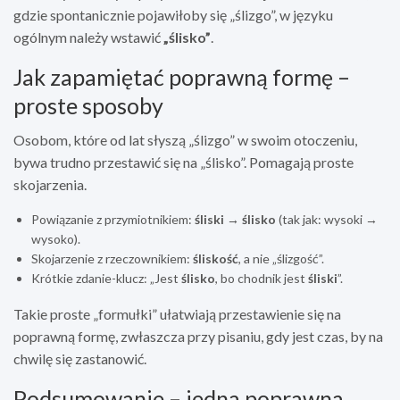
gdzie spontanicznie pojawiłoby się „ślizgo”, w języku
ogólnym należy wstawić
„ślisko”
.
Jak zapamiętać poprawną formę –
proste sposoby
Osobom, które od lat słyszą „ślizgo” w swoim otoczeniu,
bywa trudno przestawić się na „ślisko”. Pomagają proste
skojarzenia.
Powiązanie z przymiotnikiem:
śliski → ślisko
(tak jak: wysoki →
wysoko).
Skojarzenie z rzeczownikiem:
śliskość
, a nie „ślizgość”.
Krótkie zdanie-klucz: „Jest
ślisko
, bo chodnik jest
śliski
”.
Takie proste „formułki” ułatwiają przestawienie się na
poprawną formę, zwłaszcza przy pisaniu, gdy jest czas, by na
chwilę się zastanowić.
Podsumowanie – jedna poprawna