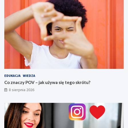
u
f
?
i
l
t
r
y
i
s
p
ó
j
n
y
s
EDUKACJA
WIEDZA
t
Co znaczy POV – jak używa się tego skrótu?
y
8 sierpnia 2026
l
w
i
z
u
a
l