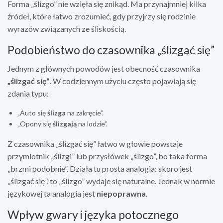
Forma „ślizgo” nie wzięła się znikąd. Ma przynajmniej kilka
źródeł, które łatwo zrozumieć, gdy przyjrzy się rodzinie
wyrazów związanych ze śliskością.
Podobieństwo do czasownika „ślizgać się”
Jednym z głównych powodów jest obecność czasownika
„ślizgać się”
. W codziennym użyciu często pojawiają się
zdania typu:
„Auto się
ślizga
na zakręcie”.
„Opony się
ślizgają
na lodzie”.
Z czasownika „ślizgać się” łatwo w głowie powstaje
przymiotnik „ślizgi” lub przysłówek „ślizgo”, bo taka forma
„brzmi podobnie”. Działa tu prosta analogia: skoro jest
„ślizgać się”, to „ślizgo” wydaje się naturalne. Jednak w normie
językowej ta analogia jest
niepoprawna
.
Wpływ gwary i języka potocznego