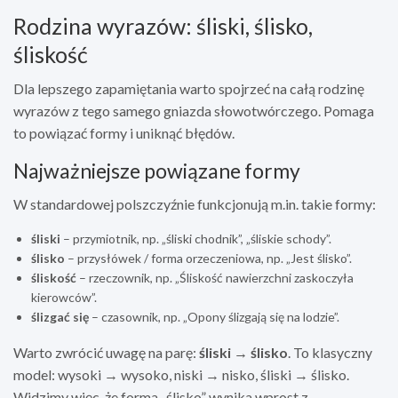
Rodzina wyrazów: śliski, ślisko,
śliskość
Dla lepszego zapamiętania warto spojrzeć na całą rodzinę
wyrazów z tego samego gniazda słowotwórczego. Pomaga
to powiązać formy i uniknąć błędów.
Najważniejsze powiązane formy
W standardowej polszczyźnie funkcjonują m.in. takie formy:
śliski
– przymiotnik, np. „śliski chodnik”, „śliskie schody”.
ślisko
– przysłówek / forma orzeczeniowa, np. „Jest ślisko”.
śliskość
– rzeczownik, np. „Śliskość nawierzchni zaskoczyła
kierowców”.
ślizgać się
– czasownik, np. „Opony ślizgają się na lodzie”.
Warto zwrócić uwagę na parę:
śliski → ślisko
. To klasyczny
model: wysoki → wysoko, niski → nisko, śliski → ślisko.
Widzimy więc, że forma „ślisko” wynika wprost z