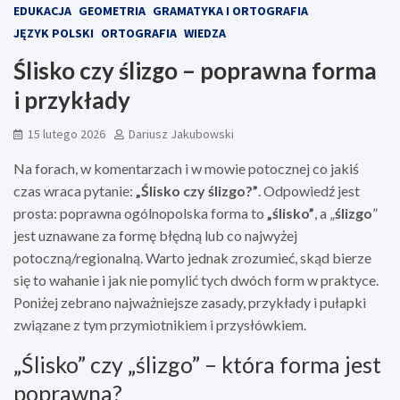
EDUKACJA
GEOMETRIA
GRAMATYKA I ORTOGRAFIA
JĘZYK POLSKI
ORTOGRAFIA
WIEDZA
Ślisko czy ślizgo – poprawna forma
i przykłady
15 lutego 2026
Dariusz Jakubowski
Na forach, w komentarzach i w mowie potocznej co jakiś
czas wraca pytanie:
„Ślisko czy ślizgo?”
. Odpowiedź jest
prosta: poprawna ogólnopolska forma to
„ślisko”
, a „
ślizgo
”
jest uznawane za formę błędną lub co najwyżej
potoczną/regionalną. Warto jednak zrozumieć, skąd bierze
się to wahanie i jak nie pomylić tych dwóch form w praktyce.
Poniżej zebrano najważniejsze zasady, przykłady i pułapki
związane z tym przymiotnikiem i przysłówkiem.
„Ślisko” czy „ślizgo” – która forma jest
poprawna?