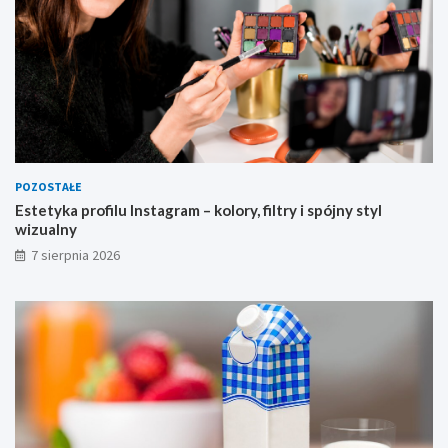
n
y
POZOSTAŁE
Estetyka profilu Instagram – kolory, filtry i spójny styl
wizualny
7 sierpnia 2026