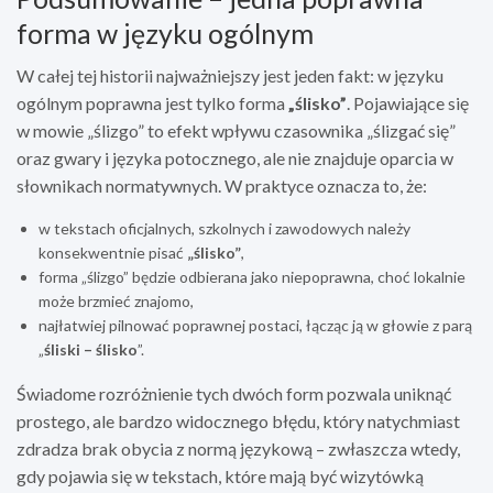
forma w języku ogólnym
W całej tej historii najważniejszy jest jeden fakt: w języku
ogólnym poprawna jest tylko forma
„ślisko”
. Pojawiające się
w mowie „ślizgo” to efekt wpływu czasownika „ślizgać się”
oraz gwary i języka potocznego, ale nie znajduje oparcia w
słownikach normatywnych. W praktyce oznacza to, że:
w tekstach oficjalnych, szkolnych i zawodowych należy
konsekwentnie pisać
„ślisko”
,
forma „ślizgo” będzie odbierana jako niepoprawna, choć lokalnie
może brzmieć znajomo,
najłatwiej pilnować poprawnej postaci, łącząc ją w głowie z parą
„
śliski – ślisko
”.
Świadome rozróżnienie tych dwóch form pozwala uniknąć
prostego, ale bardzo widocznego błędu, który natychmiast
zdradza brak obycia z normą językową – zwłaszcza wtedy,
gdy pojawia się w tekstach, które mają być wizytówką