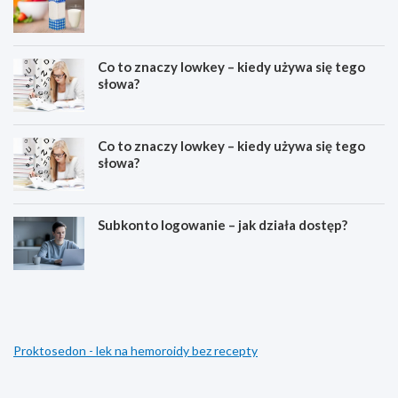
Co to znaczy lowkey – kiedy używa się tego
słowa?
Co to znaczy lowkey – kiedy używa się tego
słowa?
Subkonto logowanie – jak działa dostęp?
C
E
o
s
z
t
n
e
a
t
Proktosedon - lek na hemoroidy bez recepty
c
y
z
k
y
a