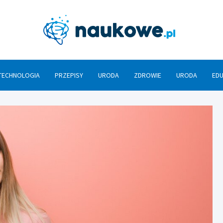
Nauko
TECHNOLOGIA
PRZEPISY
URODA
ZDROWIE
URODA
ED