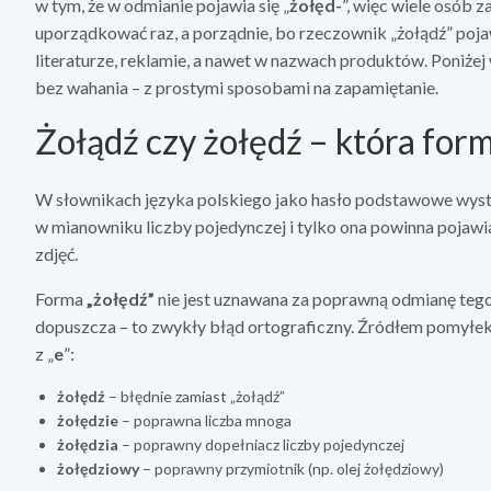
w tym, że w odmianie pojawia się „
żołęd-
”, więc wiele osób z
uporządkować raz, a porządnie, bo rzeczownik „żołądź” pojawi
literaturze, reklamie, a nawet w nazwach produktów. Poniżej 
bez wahania – z prostymi sposobami na zapamiętanie.
Żołądź czy żołędź – która for
W słownikach języka polskiego jako hasło podstawowe wys
w mianowniku liczby pojedynczej i tylko ona powinna pojawi
zdjęć.
Forma
„żołędź”
nie jest uznawana za poprawną odmianę teg
dopuszcza – to zwykły błąd ortograficzny. Źródłem pomyłek j
z „
e
”:
żołędź
– błędnie zamiast „żołądź”
żołędzie
– poprawna liczba mnoga
żołędzia
– poprawny dopełniacz liczby pojedynczej
żołędziowy
– poprawny przymiotnik (np. olej żołędziowy)