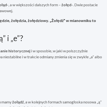
ołąd-
, a w większości dalszych form –
żołęd-
. Dwie postacie
tawowej.
ędzie, żołędzia, żołędziowy
. „Żołędź” w mianowniku to
” i „e”?
anie historycznej
i w sposobie, w jaki w polszczyźnie
niestabilne i w trakcie odmiany zmienia się w zwykłe „a” albo
ku mamy
żołądź
, a w kolejnych formach samogłoska nosowa „ą”