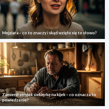
Mejziara – co to znaczy i skąd wzięło się to słowo?
Zamienił stryjek siekierkę na kijek – co oznacza to
powiedzenie?