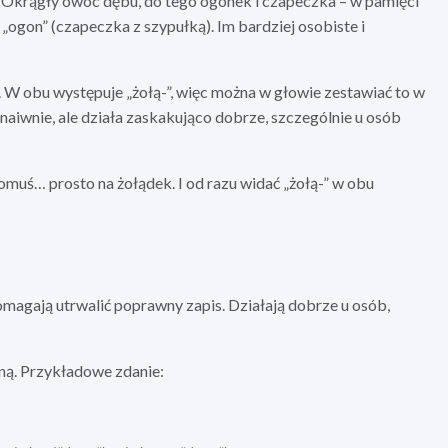
. Okrągły owoc dębu, do tego ogonek i czapeczka – w pamięci
i „ogon” (czapeczka z szypułką). Im bardziej osobiste i
. W obu występuje „żołą-”, więc można w głowie zestawiać to w
 naiwnie, ale działa zaskakująco dobrze, szczególnie u osób
omuś… prosto na żołądek. I od razu widać „żołą-” w obu
pomagają utrwalić poprawny zapis. Działają dobrze u osób,
ą. Przykładowe zdanie: