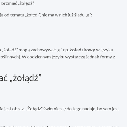
brzmieć „żołędź”.
d tematu „żołęd-”, nie ma w nich już śladu „ą”:
 „żołądź” mogą zachowywać „ą”, np.
żołądzkowy
w języku
roślinnych). W codziennym języku wystarczą jednak formy z
ać „żołądź”
est obraz. „Żołądź” świetnie się do tego nadaje, bo sam jest