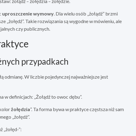
staw: żołądź – żołędzia – żołędzie.
:
uproszczenie wymowy
. Dla wielu osób „żołądź” brzmi
sze „żołędź”. Takie rozwiązania są wygodne w mówieniu, ale
jalnych czy publicznych.
raktyce
óżnych przypadkach
łą odmianę. W liczbie pojedynczej najważniejsze jest
 w definicjach: „Żołądź to owoc dębu”.
„kolor
żołędzia
”. Ta forma bywa w praktyce częstsza niż sam
wnego „żołędź”.
ż „żołęd-”: