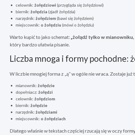
celownik:
żołędziowi
(przygląda się żołędziowi)
biernik:
żołędzia
(zjadł żołędzia)
narzędnik:
żołędziem
(bawi się żołędziem)
miejscownik:
o żołędziu
(mówi o żołędziu)
Warto kupić to jako schemat:
„żołądź tylko w mianowniku, d
który bardzo ułatwia pisanie.
Liczba mnoga i formy pochodne: żo
W liczbie mnogiej forma z „ą” w ogóle nie wraca. Zostaje już 
mianownik:
żołędzie
dopełniacz:
żołędzi
celownik:
żołędziom
biernik:
żołędzie
narzędnik:
żołędziami
miejscownik:
o żołędziach
Dlatego właśnie w tekstach częściej rzucają się w oczy formy 