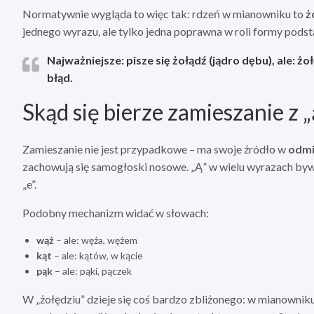
Normatywnie wygląda to więc tak: rdzeń w mianowniku to
ż
jednego wyrazu, ale tylko jedna poprawna w roli formy pods
Najważniejsze:
pisze się
żołądź
(jądro dębu), ale:
żoł
błąd.
Skąd się bierze zamieszanie z „ą
Zamieszanie nie jest przypadkowe – ma swoje źródło w
odmi
zachowują się samogłoski nosowe. „Ą” w wielu wyrazach bywa 
„e”.
Podobny mechanizm widać w słowach:
wąż
– ale: węża, wężem
kąt
– ale: kątów, w kącie
pąk
– ale: pąki, pączek
W „żołędziu” dzieje się coś bardzo zbliżonego: w mianowni