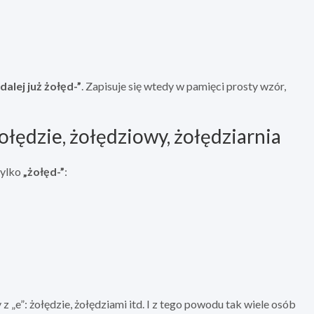
alej już żołęd-”
. Zapisuje się wtedy w pamięci prosty wzór,
łędzie, żołędziowy, żołędziarnia
tylko
„żołęd-”
:
z „e”: żołędzie, żołędziami itd. I z tego powodu tak wiele osób