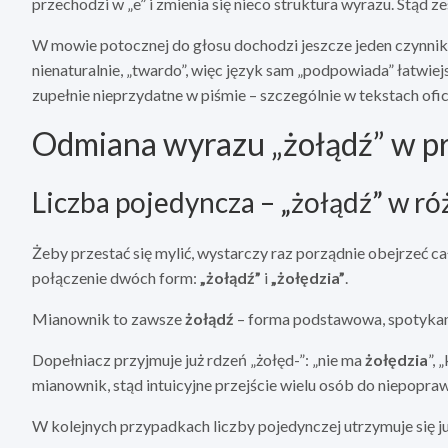
przechodzi w „e” i zmienia się nieco struktura wyrazu. Stąd ze
W mowie potocznej do głosu dochodzi jeszcze jeden czynnik
nienaturalnie, „twardo”, więc język sam „podpowiada” łatwiej
zupełnie nieprzydatne w piśmie – szczególnie w tekstach ofic
Odmiana wyrazu „żołądź” w p
Liczba pojedyncza – „żołądź” w r
Żeby przestać się mylić, wystarczy raz porządnie obejrzeć ca
połączenie dwóch form:
„żołądź”
i
„żołędzia”
.
Mianownik to zawsze
żołądź
– forma podstawowa, spotykana
Dopełniacz przyjmuje już rdzeń „żołęd-”: „nie ma
żołędzia
”, 
mianownik, stąd intuicyjne przejście wielu osób do niepopra
W kolejnych przypadkach liczby pojedynczej utrzymuje się ju