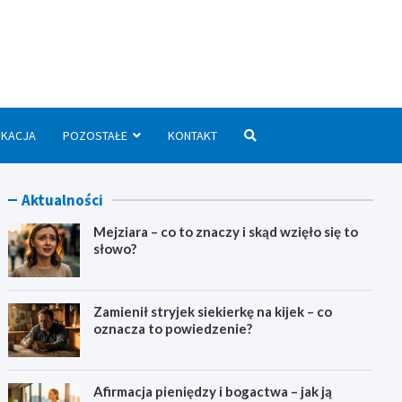
we.pl
UKACJA
POZOSTAŁE
KONTAKT
Aktualności
Mejziara – co to znaczy i skąd wzięło się to
słowo?
Zamienił stryjek siekierkę na kijek – co
oznacza to powiedzenie?
Afirmacja pieniędzy i bogactwa – jak ją