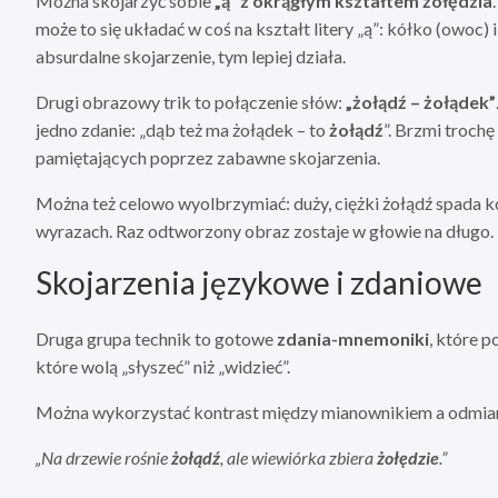
Można skojarzyć sobie
„ą” z okrągłym kształtem żołędzia
może to się układać w coś na kształt litery „ą”: kółko (owoc) 
absurdalne skojarzenie, tym lepiej działa.
Drugi obrazowy trik to połączenie słów:
„żołądź – żołądek”
jedno zdanie: „dąb też ma żołądek – to
żołądź
”. Brzmi trochę
pamiętających poprzez zabawne skojarzenia.
Można też celowo wyolbrzymiać: duży, ciężki żołądź spada k
wyrazach. Raz odtworzony obraz zostaje w głowie na długo.
Skojarzenia językowe i zdaniowe
Druga grupa technik to gotowe
zdania-mnemoniki
, które 
które wolą „słyszeć” niż „widzieć”.
Można wykorzystać kontrast między mianownikiem a odmian
„Na drzewie rośnie
żołądź
, ale wiewiórka zbiera
żołędzie
.”